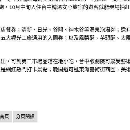
開跑，10月中旬入住台中精選安心旅宿的遊客就能現場抽
飯店餐券；清新、日光、谷關、神木谷等溫泉泡湯券；還
等五大觀光工廠通用的入園券；以及鳳梨酥、芋頭酥、太
指出，可到第二市場品嚐在地小吃，台中歌劇院可感受藝
也是網紅熱門打卡景點；晚間還可逛東海藝術街商圈、美
首頁
分頁閱讀