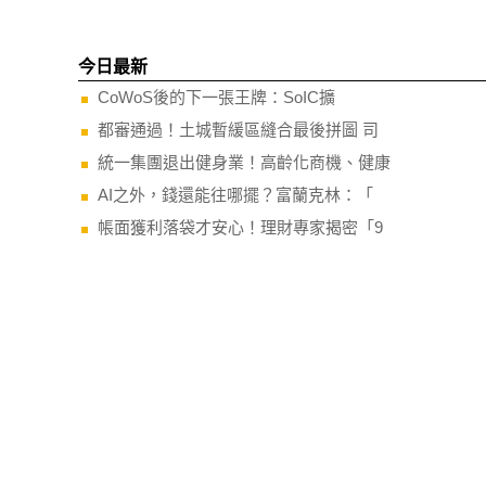
今日最新
CoWoS後的下一張王牌：SoIC擴
都審通過！土城暫緩區縫合最後拼圖 司
統一集團退出健身業！高齡化商機、健康
AI之外，錢還能往哪擺？富蘭克林：「
帳面獲利落袋才安心！理財專家揭密「9