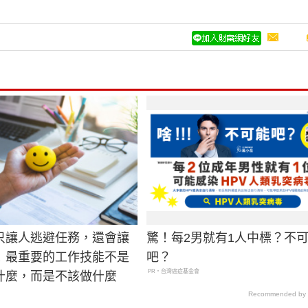
只讓人逃避任務，還會讓
驚！每2男就有1人中標？不
！最重要的工作技能不是
吧？
PR・台灣癌症基金會
什麼，而是不該做什麼
Recommended by