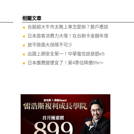
相關文章
台股超大牛市太晚上車怎麼辦？散戶應該
日本旅客消費力大增！在台刷卡金額年增
旅平險兩大保障不可少
出國上網安全第一！中華電信談旅遊eS
日本團費變便宜了！第4季估降價5%～