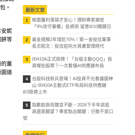
紅包。
最新文章
帳面獲利落袋才安心！理財專家揭密
1
「9%攻守兼備」投資術 留意8/10關鍵日
有安妮
陽餅等
基金規模2年增近70%！第一金投信董事
2
長尤昭文：投信迎向大資產管理時代
00410A正式掛牌！「台版主動QQQ」投
3
術的薰
資哪些股票？一次看懂AI供應鏈布局
術園道
台股科技新兵登場！AI投資不光看護國神
4
山 00410A主動式ETF布局科技供應鏈
8/3掛牌上市
指數創高但雜音不斷，2026下半年該追
5
高還是觀望？專家點出關鍵：分散不是口
號