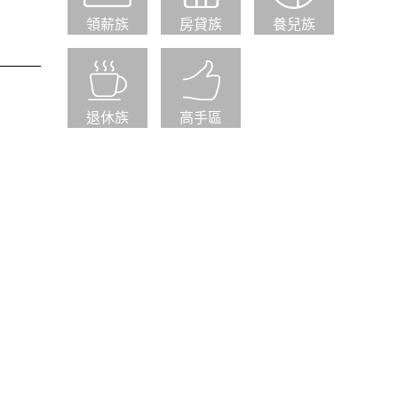
領薪族
房貸族
養兒族
退休族
高手區