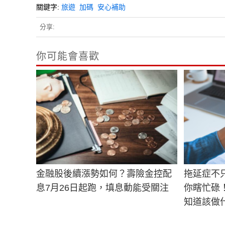
關鍵字:
旅遊
加碼
安心補助
分享:
你可能會喜歡
金融股後續漲勢如何？壽險金控配
拖延症不
息7月26日起跑，填息動能受關注
你瞎忙碌
知道該做