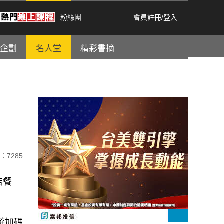
粉絲團
會員註冊
/
登入
企劃
名人堂
精彩書摘
：7285
店餐
遊加碼