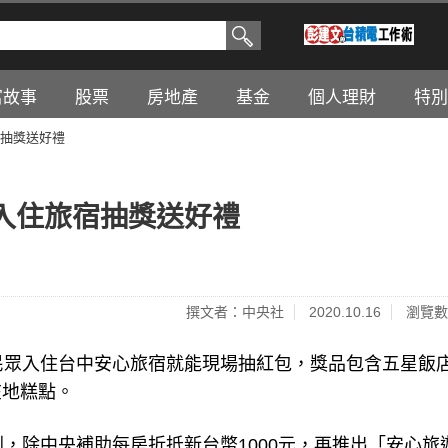
富故事
股票
房地產
基金
個人理財
特別
抽獎送好禮
入住旅宿抽獎送好禮
撰文者：中央社
2020.10.16
瀏覽數
民眾入住台中安心旅宿就能現場抽紅包，獎品包含五星飯
在地糕點。
，除中央補助每房折抵新台幣1000元，再推出「安心旅