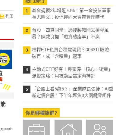
熱門排行
基金規模2年增近70%！第一金投信董事
1
列印
長尤昭文：投信迎向大資產管理時代
台股「四貸同堂」恐複製韓國去槓桿風
2
暴？陳威良揭「融資體脂率」不高
槓桿ETF也買台積電現貨？00631L曝險
3
破百，成「含積量」冠軍
主動式ETF好夯！專家曝「核心＋衛星」
4
混搭策略：用被動型當定海神針
「台股上看5萬5？」產業隊長張捷：AI重
5
新定價台股！下半年聚焦3大關鍵零組件
可能
你是哪種族群?