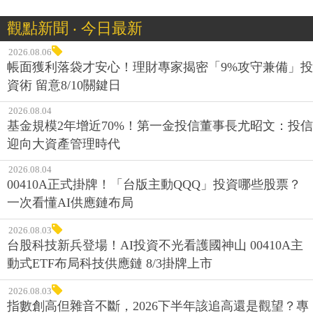
觀點新聞 ‧ 今日最新
2026.08.06
帳面獲利落袋才安心！理財專家揭密「9%攻守兼備」投
資術 留意8/10關鍵日
2026.08.04
基金規模2年增近70%！第一金投信董事長尤昭文：投信
迎向大資產管理時代
2026.08.04
00410A正式掛牌！「台版主動QQQ」投資哪些股票？
一次看懂AI供應鏈布局
2026.08.03
台股科技新兵登場！AI投資不光看護國神山 00410A主
動式ETF布局科技供應鏈 8/3掛牌上市
2026.08.03
指數創高但雜音不斷，2026下半年該追高還是觀望？專