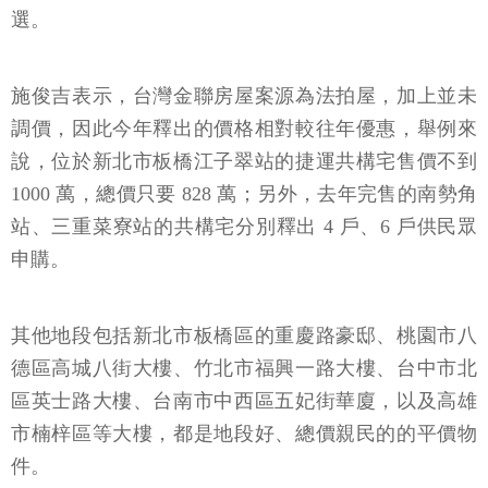
選。
施俊吉表示，台灣金聯房屋案源為法拍屋，加上並未
調價，因此今年釋出的價格相對較往年優惠，舉例來
說，位於新北市板橋江子翠站的捷運共構宅售價不到
1000 萬，總價只要 828 萬；另外，去年完售的南勢角
站、三重菜寮站的共構宅分別釋出 4 戶、6 戶供民眾
申購。
其他地段包括新北市板橋區的重慶路豪邸、桃園市八
德區高城八街大樓、竹北市福興一路大樓、台中市北
區英士路大樓、台南市中西區五妃街華廈，以及高雄
市楠梓區等大樓，都是地段好、總價親民的的平價物
件。