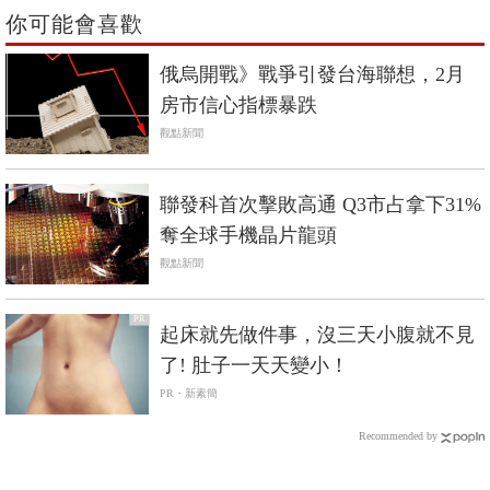
你可能會喜歡
俄烏開戰》戰爭引發台海聯想，2月
房市信心指標暴跌
觀點新聞
聯發科首次擊敗高通 Q3市占拿下31%
奪全球手機晶片龍頭
觀點新聞
PR
起床就先做件事，沒三天小腹就不見
了! 肚子一天天變小！
PR・新素簡
Recommended by