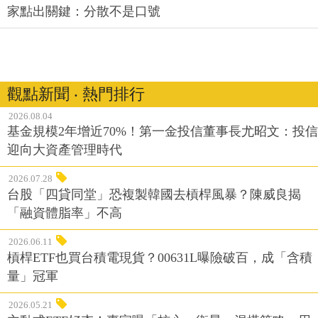
家點出關鍵：分散不是口號
觀點新聞 ‧ 熱門排行
2026.08.04
基金規模2年增近70%！第一金投信董事長尤昭文：投信
迎向大資產管理時代
2026.07.28
台股「四貸同堂」恐複製韓國去槓桿風暴？陳威良揭
「融資體脂率」不高
2026.06.11
槓桿ETF也買台積電現貨？00631L曝險破百，成「含積
量」冠軍
2026.05.21