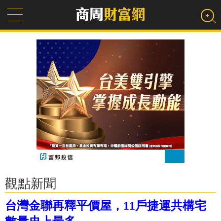
觀點新聞
台灣金聯再釋平價屋，11戶捷運共構宅