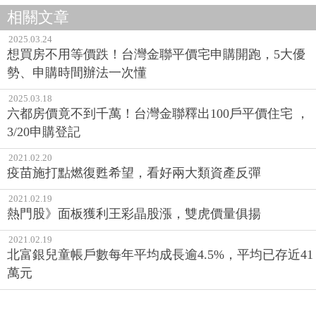
相關文章
2025.03.24
想買房不用等價跌！台灣金聯平價宅申購開跑，5大優
勢、申購時間辦法一次懂
2025.03.18
六都房價竟不到千萬！台灣金聯釋出100戶平價住宅 ，
3/20申購登記
2021.02.20
疫苗施打點燃復甦希望，看好兩大類資產反彈
2021.02.19
熱門股》面板獲利王彩晶股漲，雙虎價量俱揚
2021.02.19
北富銀兒童帳戶數每年平均成長逾4.5%，平均已存近41
萬元