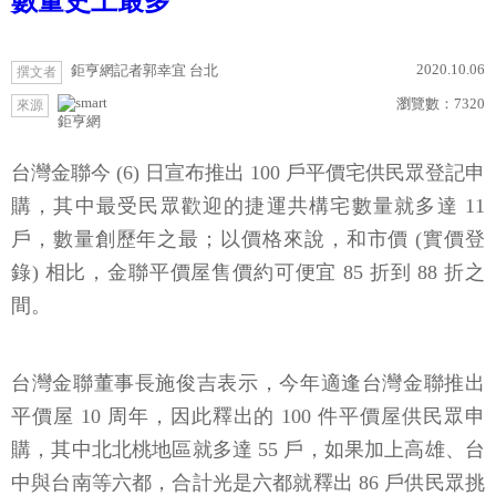
數量史上最多
2020.10.06
鉅亨網記者郭幸宜 台北
撰文者
瀏覽數：
7320
來源
鉅亨網
台灣金聯今 (6) 日宣布推出 100 戶平價宅供民眾登記申
購，其中最受民眾歡迎的捷運共構宅數量就多達 11
戶，數量創歷年之最；以價格來說，和市價 (實價登
錄) 相比，金聯平價屋售價約可便宜 85 折到 88 折之
間。
台灣金聯董事長施俊吉表示，今年適逢台灣金聯推出
平價屋 10 周年，因此釋出的 100 件平價屋供民眾申
購，其中北北桃地區就多達 55 戶，如果加上高雄、台
中與台南等六都，合計光是六都就釋出 86 戶供民眾挑