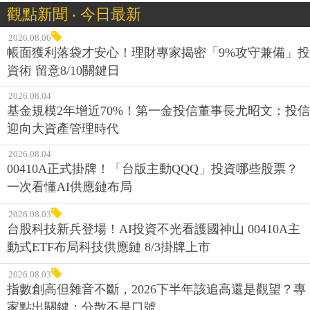
觀點新聞 ‧ 今日最新
2026.08.06
帳面獲利落袋才安心！理財專家揭密「9%攻守兼備」投
資術 留意8/10關鍵日
2026.08.04
基金規模2年增近70%！第一金投信董事長尤昭文：投信
迎向大資產管理時代
2026.08.04
00410A正式掛牌！「台版主動QQQ」投資哪些股票？
一次看懂AI供應鏈布局
2026.08.03
台股科技新兵登場！AI投資不光看護國神山 00410A主
動式ETF布局科技供應鏈 8/3掛牌上市
2026.08.03
指數創高但雜音不斷，2026下半年該追高還是觀望？專
家點出關鍵：分散不是口號