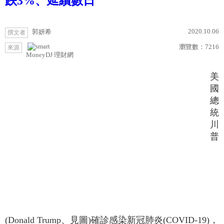
跌3%、延續數日
2020.10.06
郭妍希
撰文者
瀏覽數：
7216
來源
MoneyDJ 理財網
美
國
總
統
川
普
(Donald Trump、見圖)確診感染新冠肺炎(COVID-19)，