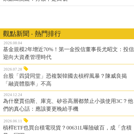
觀點新聞 ‧ 熱門排行
2026.08.04
基金規模2年增近70%！第一金投信董事長尤昭文：投信
迎向大資產管理時代
2026.07.28
台股「四貸同堂」恐複製韓國去槓桿風暴？陳威良揭
「融資體脂率」不高
2024.12.24
為什麼賈伯斯、庫克、矽谷高層都禁止小孩使用3C？他
們的真心話：應該要更晚給手機
2026.06.11
槓桿ETF也買台積電現貨？00631L曝險破百，成「含積