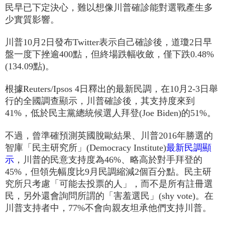
民早已下定決心，難以想像川普確診能對選戰產生多
少實質影響。
川普10月2日發布Twitter表示自己確診後，道瓊2日早
盤一度下挫逾400點，但終場跌幅收斂，僅下跌0.48%
(134.09點)。
根據Reuters/Ipsos 4日釋出的最新民調，在10月2-3日舉
行的全國調查顯示，川普確診後，其支持度來到
41%，低於民主黨總統候選人拜登(Joe Biden)的51%。
不過，曾準確預測英國脫歐結果、川普2016年勝選的
智庫「民主研究所」(Democracy Institute)
最新民調顯
示
，川普的民意支持度為46%、略高於對手拜登的
45%，但領先幅度比9月民調縮減2個百分點。民主研
究所只考慮「可能去投票的人」，而不是所有註冊選
民，另外還會詢問所謂的「害羞選民」(shy vote)。在
川普支持者中，77%不會向親友坦承他們支持川普。