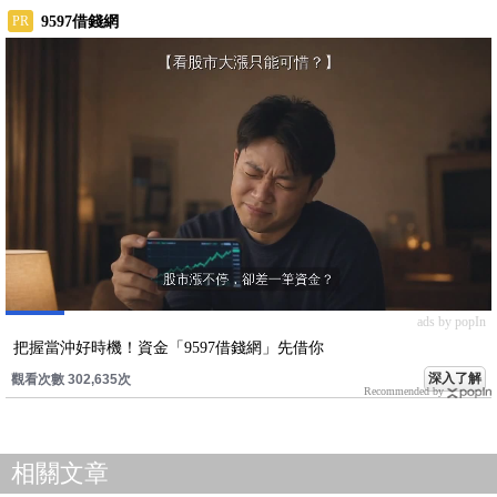
9597借錢網
PR
ads by popIn
把握當沖好時機！資金「9597借錢網」先借你
深入了解
觀看次數 302,635次
Recommended by
相關文章