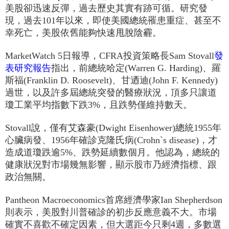
美股卻迅速反彈，過去歷史其實有跡可循。研究發
現，過去101年以來，即使美國總統罹患重症、甚至不
幸死亡，美股依舊能夠快速甩脫陰霾。
MarketWatch 5日報導，CFRA投資策略長Sam Stovall
發
表研究報告
指出，前總統哈定(Warren G. Harding)、羅
斯福(Franklin D. Roosevelt)、甘迺迪(John F. Kennedy)
過世，以及許多屆總統突發的醫療狀況，頂多只讓道
瓊工業平均指數下跌3%，且跌勢僅維持數天。
Stovall說，僅有艾森豪(Dwight Eisenhower)總統1955年
心臟病發、1956年確診克隆氏病(Crohn`s disease)，才
造成道瓊跌逾5%、跌勢延續數個月。他認為，總統的
健康狀況對市場幾無影響，顯示股市乃經濟指標、跟
政治無關。
Pantheon Macroeconomics首席經濟學家Ian Shepherdson
則表示，美股對川普確診的初步反應意義不大。市場
確實不喜歡不確定因素，但大選距今只剩4週，多數選