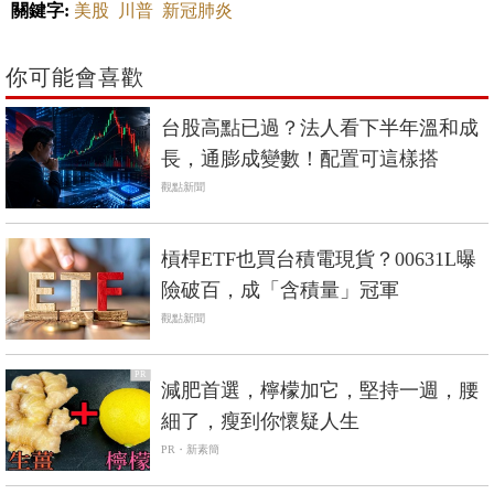
關鍵字:
美股
川普
新冠肺炎
你可能會喜歡
台股高點已過？法人看下半年溫和成
長，通膨成變數！配置可這樣搭
觀點新聞
槓桿ETF也買台積電現貨？00631L曝
險破百，成「含積量」冠軍
觀點新聞
PR
減肥首選，檸檬加它，堅持一週，腰
細了，瘦到你懷疑人生
PR・新素簡