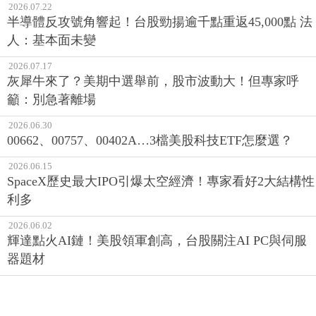
2026.07.22
半導體反攻號角響起！台股勁揚逾千點重返45,000點 法
人：基本面未變
2026.07.17
灰犀牛來了？美期中選舉前，股市波動大！但專家呼
籲：別急著離場
2026.06.30
00662、00757、00402A…3檔美股科技ETF怎麼選？
2026.06.15
SpaceX歷史最大IPO引爆太空經濟！專家看好2大結構性
利多
2026.06.02
輝達點火AI鏈！美股領軍創高，台股關注AI PC與伺服
器題材