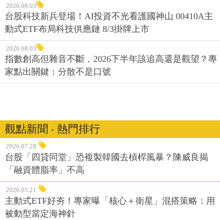
2026.08.03
台股科技新兵登場！AI投資不光看護國神山 00410A主
動式ETF布局科技供應鏈 8/3掛牌上市
2026.08.03
指數創高但雜音不斷，2026下半年該追高還是觀望？專
家點出關鍵：分散不是口號
觀點新聞 ‧ 熱門排行
2026.07.28
台股「四貸同堂」恐複製韓國去槓桿風暴？陳威良揭
「融資體脂率」不高
2026.05.21
主動式ETF好夯！專家曝「核心＋衛星」混搭策略：用
被動型當定海神針