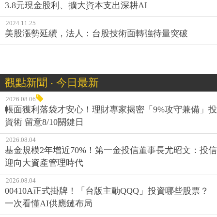
3.8元現金股利、擴大資本支出深耕AI
2024.11.25
美股漲勢延續，法人：台股技術面轉強待量突破
觀點新聞 ‧ 今日最新
2026.08.06
帳面獲利落袋才安心！理財專家揭密「9%攻守兼備」投
資術 留意8/10關鍵日
2026.08.04
基金規模2年增近70%！第一金投信董事長尤昭文：投信
迎向大資產管理時代
2026.08.04
00410A正式掛牌！「台版主動QQQ」投資哪些股票？
一次看懂AI供應鏈布局