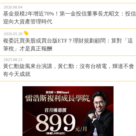
2026.08.04
基金規模2年增近70%！第一金投信董事長尤昭文：投信
迎向大資產管理時代
2026.05.29
複委託買美股或買台版ETF？理財規劃顧問：算對「這
筆稅」才是真正報酬
2025.08.22
黃仁勳旋風來台演講，黃仁勳：沒有台積電，輝達不會
有今天成就