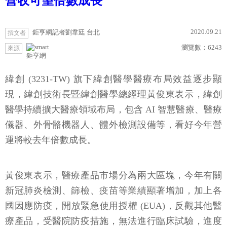
營收可望倍數成長
2020.09.21
鉅亨網記者劉韋廷 台北
撰文者
瀏覽數：
6243
來源
鉅亨網
緯創 (3231-TW) 旗下緯創醫學醫療布局效益逐步顯
現，緯創技術長暨緯創醫學總經理黃俊東表示，緯創
醫學持續擴大醫療領域布局，包含 AI 智慧醫療、醫療
儀器、外骨骼機器人、體外檢測設備等，看好今年營
運將較去年倍數成長。
黃俊東表示，醫療產品市場分為兩大區塊，今年有關
新冠肺炎檢測、篩檢、疫苗等業績顯著增加，加上各
國因應防疫，開放緊急使用授權 (EUA)，反觀其他醫
療產品，受醫院防疫措施，無法進行臨床試驗，進度