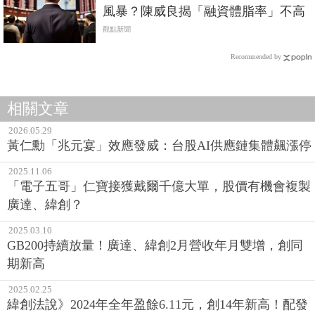
風暴？陳威良揭「融資體脂率」不高
觀點新聞
Recommended by
相關文章
2026.05.29
黃仁勳「兆元宴」效應發威：台股AI供應鏈集體飆漲停
2025.11.06
「電子五哥」仁寶接獲戴爾千億大單，股價有機會複製
廣達、緯創？
2025.03.10
GB200持續放量！廣達、緯創2月營收年月雙增，創同
期新高
2025.02.25
緯創法說》2024年全年盈餘6.11元，創14年新高！配發