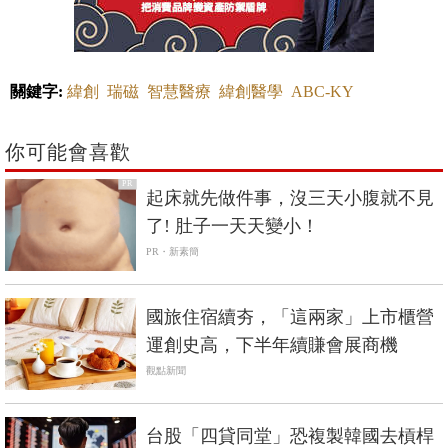
關鍵字:
緯創
瑞磁
智慧醫療
緯創醫學
ABC-KY
你可能會喜歡
PR
起床就先做件事，沒三天小腹就不見
了! 肚子一天天變小！
PR・新素簡
國旅住宿續夯，「這兩家」上市櫃營
運創史高，下半年續賺會展商機
觀點新聞
台股「四貸同堂」恐複製韓國去槓桿