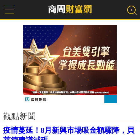
觀點新聞
疫情蔓延！8月新興市場吸金額驟降，貝