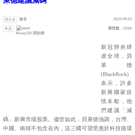
萊德建議減碼
2020.09.03
陳苓
撰文者
瀏覽數：
8206
來源
MoneyDJ 理財網
新冠肺炎肆
虐全球，貝
萊德
(BlackRock)
表示，許多
新興國家疫
情未歇，他
們建議「減
碼」新興市場股票。儘管如此，貝萊德強調，台灣、
中國、南韓不包含在內，這三國可望受惠於科技循環