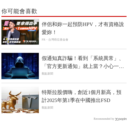
你可能會喜歡
PR
伴侶和妳一起預防HPV，才有資格說
愛妳！
PR・台灣癌症基金會
假通知真詐騙！看到「系統異常」、
「官方更新通知」就上當？小心一封
信就能掏空帳戶！
觀點新聞
特斯拉股價嗨，創近1個月新高，預
計2025年第1季在中國推出FSD
觀點新聞
Recommended by