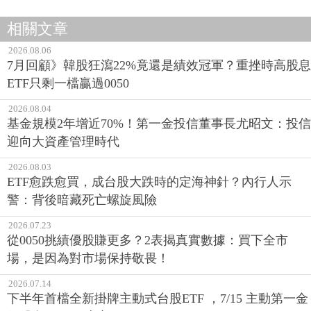
相關文章
2026.08.06
7月回顧》韓股狂瀉22%竟還是績效冠軍？重挫時高股息
ETF只剩一檔贏過0050
2026.08.04
基金規模2年增近70%！第一金投信董事長尤昭文：投信
迎向大資產管理時代
2026.08.03
ETF愈跌愈買，成台股大跌時的定海神針？內行人示
警：背後暗藏死亡螺旋風險
2026.07.23
從0050挑績優股賺更多？2表揭真實數據：買下全市
場，是因為對市場保持敬畏！
2026.07.14
下半年首檔全新掛牌主動式台股ETF ，7/15 主動第一金