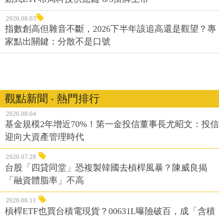
2026.08.03
指數創高但雜音不斷，2026下半年該追高還是觀望？專
家點出關鍵：分散不是口號
觀點新聞 ‧ 熱門排行
2026.08.04
基金規模2年增近70%！第一金投信董事長尤昭文：投信
迎向大資產管理時代
2026.07.28
台股「四貸同堂」恐複製韓國去槓桿風暴？陳威良揭
「融資體脂率」不高
2026.06.11
槓桿ETF也買台積電現貨？00631L曝險破百，成「含積