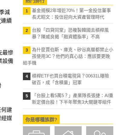
熱門排行
基金規模2年增近70%！第一金投信董事
1
口季減
長尤昭文：投信迎向大資產管理時代
(連續
台股「四貸同堂」恐複製韓國去槓桿風
2
暴？陳威良揭「融資體脂率」不高
為什麼賈伯斯、庫克、矽谷高層都禁止小
3
先最慘
孩使用3C？他們的真心話：應該要更晚
業設備
給手機
槓桿ETF也買台積電現貨？00631L曝險
4
破百，成「含積量」冠軍
滑
「台股上看5萬5？」產業隊長張捷：AI重
5
新定價台股！下半年聚焦3大關鍵零組件
任何建
財經媒
你是哪種族群?