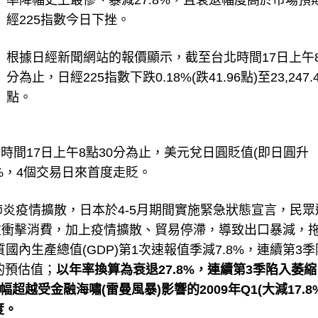
率降幅史上最慘、暴減27.8%，且衰退幅度高於市場預
經225指數今日下挫。
根據日經新聞網站的報價顯示，截至台北時間17日上午8
分為止，日經225指數下跌0.18%(跌41.96點)至23,247.
點。
北時間17日上午8點30分為止，美元兌日圓貶值(即日圓升
.30%，4個交易日來首度走貶。
肺炎疫情擴散，日本於4-5月期間實施緊急狀態宣言，民眾
重衝擊消費，加上疫情擴散、貿易停滯，導致出口暴減，
質國內生產總值(GDP)第1次速報值季減7.8%，連續第3
的預估值；
以年率換算為衰退27.8%，連續第3季陷入萎
越受金融海嘯(雷曼風暴)影響的2009年Q1(大減17.8
度。