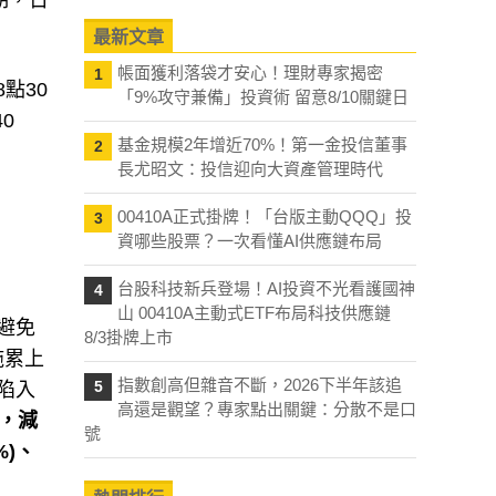
期，日
最新文章
帳面獲利落袋才安心！理財專家揭密
1
點30
「9%攻守兼備」投資術 留意8/10關鍵日
40
基金規模2年增近70%！第一金投信董事
2
長尤昭文：投信迎向大資產管理時代
00410A正式掛牌！「台版主動QQQ」投
3
資哪些股票？一次看懂AI供應鏈布局
台股科技新兵登場！AI投資不光看護國神
4
山 00410A主動式ETF布局科技供應鏈
避免
8/3掛牌上市
拖累上
指數創高但雜音不斷，2026下半年該追
5
季陷入
高還是觀望？專家點出關鍵：分散不是口
縮，減
號
%)、