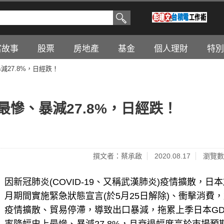
富故事
股票
房地產
基金
個人理財
特別
減27.8%，日經跌！
最慘、暴減27.8%，日經跌！
撰文者：蔡承啟
2020.08.17
瀏覽數
因新冠肺炎(COVID-19、又稱武漢肺炎)疫情擴散，日本於
月期間實施緊急狀態宣言(於5月25日解除)、衝擊消費
疫情擴散、貿易停滯，導致出口暴減，拖累上季日本GD