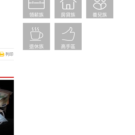
領薪族
房貸族
養兒族
退休族
高手區
列印