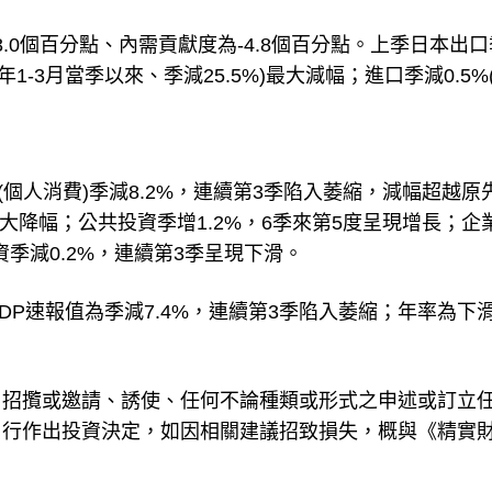
.0個百分點、內需貢獻度為-4.8個百分點。上季日本出
9年1-3月當季以來、季減25.5%)最大減幅；進口季減0.5%
(個人消費)季減8.2%，連續第3季陷入萎縮，減幅超越原
來史上最大降幅；公共投資季增1.2%，6季來第5度呈現增長；企
資季減0.2%，連續第3季呈現下滑。
P速報值為季減7.4%，連續第3季陷入萎縮；年率為下
、招攬或邀請、誘使、任何不論種類或形式之申述或訂立
自行作出投資決定，如因相關建議招致損失，概與《精實