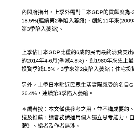
內閣府指出，上季外需對日本GDP的貢獻度為-3
18.5%(連續第2季陷入萎縮)、創約11年來(200
第3季陷入萎縮)。
上季佔日本GDP比重約6成的民間最終消費支出
的2014年4-6月(季減4.8%)、創1980年
投資季減1.5%，3季來第2度陷入萎縮；住宅投
另外，上季日本貼近民眾生活實際感受的名目GD
26.4%，連續第3季陷入萎縮。
＊編者按：本文僅供參考之用，並不構成要約
議及推薦，讀者務請運用個人獨立思考能力，
體》、編者及作者無涉。