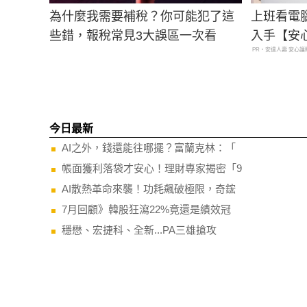
為什麼我需要補稅？你可能犯了這
上班看電
些錯，報稅常見3大誤區一次看
入手【安
PR・安達人壽 安心護
今日最新
AI之外，錢還能往哪擺？富蘭克林：「
帳面獲利落袋才安心！理財專家揭密「9
AI散熱革命來襲！功耗飆破極限，奇鋐
7月回顧》韓股狂瀉22%竟還是績效冠
穩懋、宏捷科、全新...PA三雄搶攻