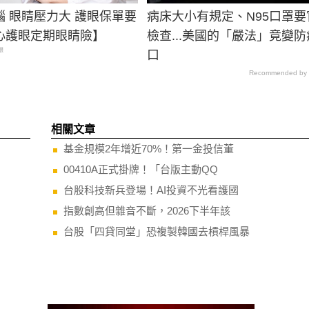
腦 眼睛壓力大 護眼保單要
病床大小有規定、N95口罩要
心護眼定期眼睛險】
檢查...美國的「嚴法」竟變
眼
口
Recommended by
相關文章
基金規模2年增近70%！第一金投信董
00410A正式掛牌！「台版主動QQ
台股科技新兵登場！AI投資不光看護國
指數創高但雜音不斷，2026下半年該
台股「四貸同堂」恐複製韓國去槓桿風暴