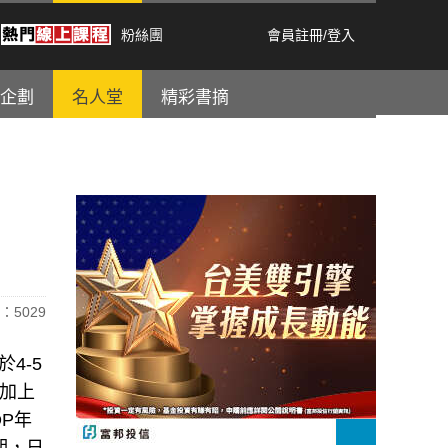
粉絲團
會員註冊
/
登入
企劃
名人堂
精彩書摘
：5029
4-5
，加上
P年