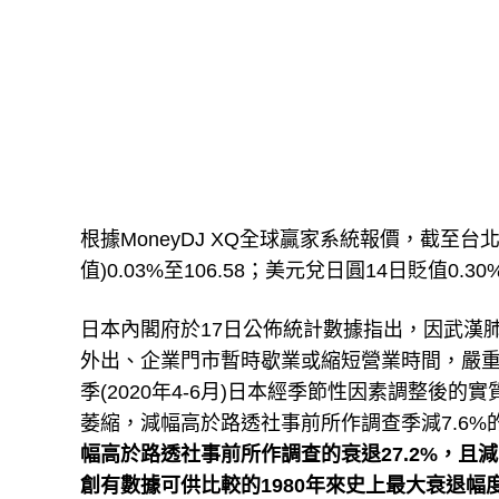
根據MoneyDJ XQ全球贏家系統報價，截至台
值)0.03%至106.58；美元兌日圓14日貶值0
日本內閣府於17日公佈統計數據指出，因武漢
外出、企業門市暫時歇業或縮短營業時間，嚴
季(2020年4-6月)日本經季節性因素調整後的實
萎縮，減幅高於路透社事前所作調查季減7.6%
幅高於路透社事前所作調查的衰退27.2%，且減幅超
創有數據可供比較的1980年來史上最大衰退幅