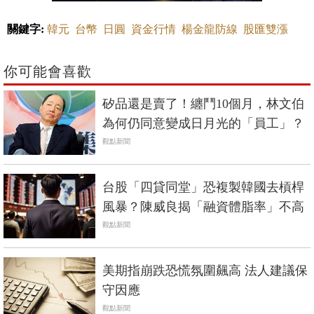
關鍵字:
韓元
台幣
日圓
資金行情
楊金龍防線
股匯雙漲
你可能會喜歡
矽品還是賣了！纏鬥10個月，林文伯
為何仍同意變成日月光的「員工」？
觀點新聞
台股「四貸同堂」恐複製韓國去槓桿
風暴？陳威良揭「融資體脂率」不高
觀點新聞
美期指崩跌恐慌氛圍飆高 法人建議保
守因應
觀點新聞