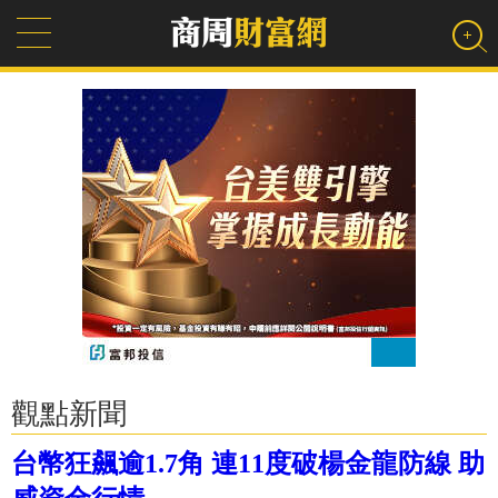
觀點新聞
台幣狂飆逾1.7角 連11度破楊金龍防線 助