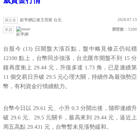
威資金行情
2020.07.13
鉅亨網記者王莞甯 台北
撰文者
瀏覽數：
5200
來源
鉅亨網
台股今 (13) 日開盤大漲百點，盤中略見修正仍站穩
12100 點上，台幣同步強漲，台北匯市開盤不到 15 分
鐘再度衝上 29.44 元，升值多達 1.73 角，已是連續第
11 個交易日升破 29.5 元心理大關，持續作為最強勢亞
幣，有利資金行情續航力。
台幣今日以 29.61 元、小升 0.3 分開出後，隨即連續升
破 29.6 元、29.5 元關卡，最高來到 29.44 元，逼近上
周五高點 29.431 元，台幣暫未見漲勢緩和。