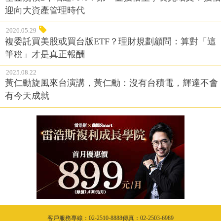
迎向大資產管理時代
2026.05.29
複委託買美股或買台版ETF？理財規劃顧問：算對「這
筆稅」才是真正報酬
2025.08.22
黃仁勳旋風來台演講，黃仁勳：沒有台積電，輝達不會
有今天成就
客戶服務專線：02-2510-8888傳真：02-2503-6989