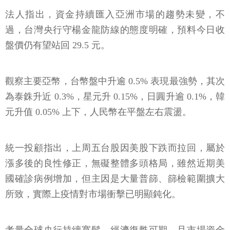
法人指出，資金持續匯入亞洲市場的趨勢未變，不
過，台灣央行守楊金龍防線的態度明確，預料今日收
盤價仍有望站回 29.5 元。
觀察主要亞幣，台幣盤中升逾 0.5% 表現最強勢，其次
為泰銖升近 0.3%，星元升 0.15%，日圓升逾 0.1%，韓
元升值 0.05% 上下，人民幣在平盤左右震盪。
統一投顧指出，上周五台股因美股下跌而拉回，屬於
漲多後的良性修正，無礙整體多頭格局，雖然近期美
國確診病例增加，但主因是大量普篩、篩檢範圍擴大
所致，實際上疫情對市場衝擊已明顯鈍化。