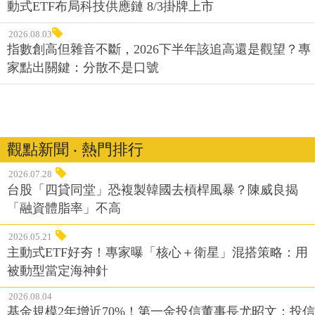
動式ETF布局科技供應鏈 8/3掛牌上市
2026.08.03
指數創高但雜音不斷，2026下半年該追高還是觀望？專
家點出關鍵：分散不是口號
觀點新聞 ‧ 熱門排行
2026.07.28
台股「四貸同堂」恐複製韓國去槓桿風暴？陳威良揭
「融資體脂率」不高
2026.05.21
主動式ETF好夯！專家曝「核心＋衛星」混搭策略：用
被動型當定海神針
2026.08.04
基金規模2年增近70%！第一金投信董事長尤昭文：投信