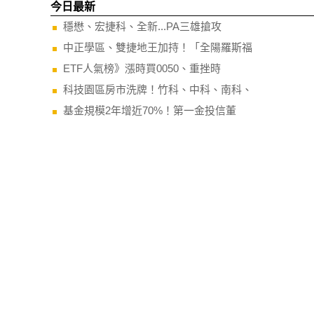
今日最新
穩懋、宏捷科、全新...PA三雄搶攻
中正學區、雙捷地王加持！「全陽羅斯福
ETF人氣榜》漲時買0050、重挫時
科技園區房市洗牌！竹科、中科、南科、
基金規模2年增近70%！第一金投信董