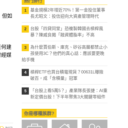
熱門排行
基金規模2年增近70%！第一金投信董事
1
壓，但如
長尤昭文：投信迎向大資產管理時代
台股「四貸同堂」恐複製韓國去槓桿風
2
暴？陳威良揭「融資體脂率」不高
任何建
為什麼賈伯斯、庫克、矽谷高層都禁止小
3
孩使用3C？他們的真心話：應該要更晚
財經媒
給手機
槓桿ETF也買台積電現貨？00631L曝險
4
破百，成「含積量」冠軍
「台股上看5萬5？」產業隊長張捷：AI重
5
新定價台股！下半年聚焦3大關鍵零組件
你是哪種族群?