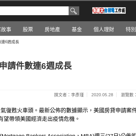
富故事
股票
房地產
基金
個人理財
特別
數連6週成長
申請件數連6週成長
撰文者：李彥瑾
2020.05.28
瀏覽數：
景氣復甦火車頭。最新公佈的數據顯示，美國房貸申請案
有望帶領美國經濟走出疫情危機。