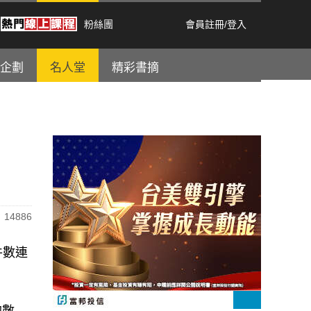
粉絲團
會員註冊
/
登入
企劃
名人堂
精彩書摘
14886
件數連