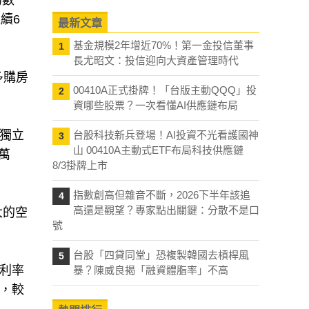
的數
連續6
最新文章
基金規模2年增近70%！第一金投信董事
1
長尤昭文：投信迎向大資產管理時代
多購房
00410A正式掛牌！「台版主動QQQ」投
2
資哪些股票？一次看懂AI供應鏈布局
獨立
台股科技新兵登場！AI投資不光看護國神
3
山 00410A主動式ETF布局科技供應鏈
9萬
8/3掛牌上市
指數創高但雜音不斷，2026下半年該追
4
高還是觀望？專家點出關鍵：分散不是口
大的空
號
台股「四貸同堂」恐複製韓國去槓桿風
5
定利率
暴？陳威良揭「融資體脂率」不高
%，較