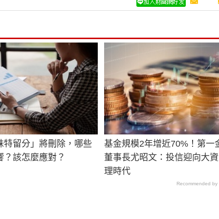
妹特留分」將刪除，哪些
基金規模2年增近70%！第一
響？該怎麼應對？
董事長尤昭文：投信迎向大資
理時代
Recommended by