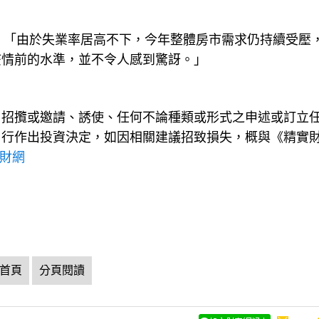
a Clark稱：「由於失業率居高不下，今年整體房市需求仍持續受
疫情前的水準，並不令人感到驚訝。」
、招攬或邀請、誘使、任何不論種類或形式之申述或訂立
自行作出投資決定，如因相關建議招致損失，概與《精實
理財網
首頁
分頁閱讀