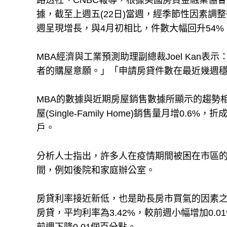
路透社、CNBC報導，根據美國房貸金融業協會(Mortga
據，截至上週五(22日)當週，經季節性因素調整後，購
週呈現增長，與4月初相比，件數大幅回升54%
MBA經濟與工業預測助理副總裁Joel Kan
者的購屋意願。」「申請房貸件數在最近幾週穩
MBA的數據與近期房屋銷售數據所顯示的趨勢
屋(Single-Family Home)銷售量月增0.6
戶。
分析人士指出，許多人在疫情期間被困在市區
間，例如後院和家庭辦公室。
房貸利率接近新低，也是助長房市買氣的因素之一
房貸，平均利率為3.42%，較前週小幅增加0.0