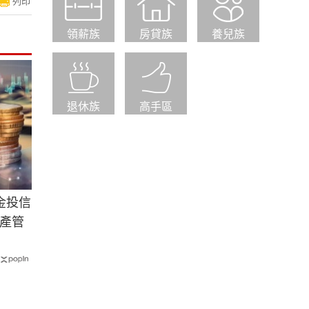
列印
領薪族
房貸族
養兒族
退休族
高手區
金投信
產管