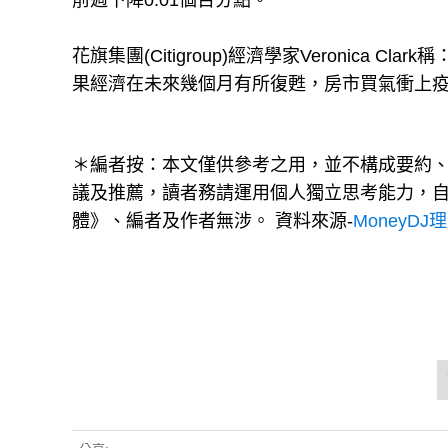
前週下降0.01個百分點。
花旗集團(Citigroup)經濟學家Veronic
果經濟在未來幾個月有所復甦，房市買氣衝上
＊編者按：本文僅供參考之用，並不構成要約
議及推薦，讀者務請運用個人獨立思考能力，
體》、編者及作者無涉。 資料來源-
MoneyDJ