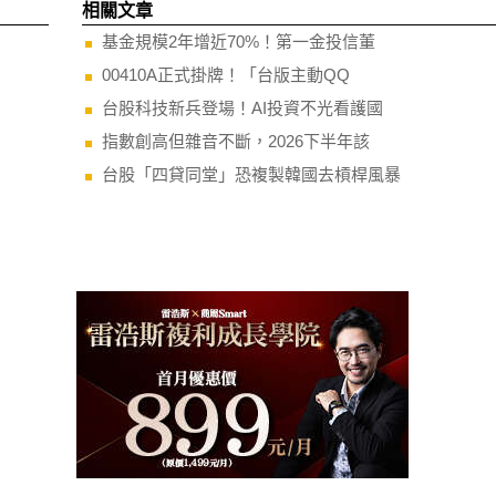
相關文章
基金規模2年增近70%！第一金投信董
00410A正式掛牌！「台版主動QQ
台股科技新兵登場！AI投資不光看護國
指數創高但雜音不斷，2026下半年該
台股「四貸同堂」恐複製韓國去槓桿風暴