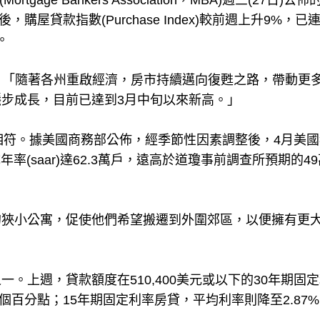
ge Bankers Association，MBA)週三(27日)公佈
屋貸款指數(Purchase Index)較前週上升9%，已
。
表示：「隨著各州重啟經濟，房市持續邁向復甦之路，帶動更
步成長，目前已達到3月中旬以來新高。」
相符。據美國商務部公佈，經季節性因素調整後，4月美國
%，折成年率(saar)達62.3萬戶，遠高於道瓊事前調查所預期的4
的狹小公寓，促使他們希望搬遷到外圍郊區，以便擁有更
。上週，貸款額度在510,400美元或以下的30年期固
1個百分點；15年期固定利率房貸，平均利率則降至2.87