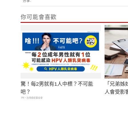
分享:
你可能會喜歡
驚！每2男就有1人中標？不可能
「兄弟姊
吧？
人會受影
PR・台灣癌症基金會