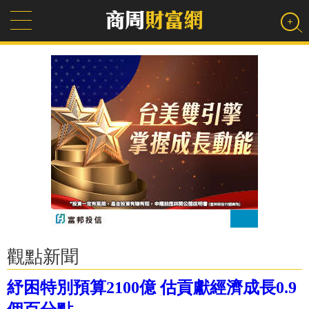
觀點新聞
紓困特別預算2100億 估貢獻經濟成長0.9