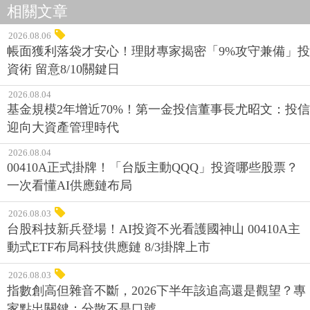
相關文章
2026.08.06
帳面獲利落袋才安心！理財專家揭密「9%攻守兼備」投
資術 留意8/10關鍵日
2026.08.04
基金規模2年增近70%！第一金投信董事長尤昭文：投信
迎向大資產管理時代
2026.08.04
00410A正式掛牌！「台版主動QQQ」投資哪些股票？
一次看懂AI供應鏈布局
2026.08.03
台股科技新兵登場！AI投資不光看護國神山 00410A主
動式ETF布局科技供應鏈 8/3掛牌上市
2026.08.03
指數創高但雜音不斷，2026下半年該追高還是觀望？專
家點出關鍵：分散不是口號