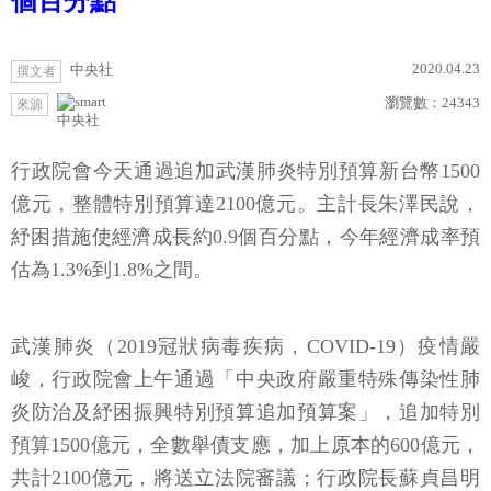
個百分點
2020.04.23
中央社
撰文者
瀏覽數：
24343
來源
中央社
行政院會今天通過追加武漢肺炎特別預算新台幣1500
億元，整體特別預算達2100億元。主計長朱澤民說，
紓困措施使經濟成長約0.9個百分點，今年經濟成率預
估為1.3%到1.8%之間。
武漢肺炎（2019冠狀病毒疾病，COVID-19）疫情嚴
峻，行政院會上午通過「中央政府嚴重特殊傳染性肺
炎防治及紓困振興特別預算追加預算案」，追加特別
預算1500億元，全數舉債支應，加上原本的600億元，
共計2100億元，將送立法院審議；行政院長蘇貞昌明