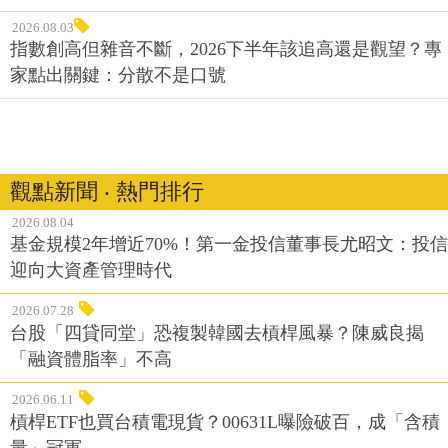
2026.08.03
指數創高但雜音不斷，2026下半年該追高還是觀望？專
家點出關鍵：分散不是口號
觀點新聞 ‧ 熱門排行
2026.08.04
基金規模2年增近70%！第一金投信董事長尤昭文：投信
迎向大資產管理時代
2026.07.28
台股「四貸同堂」恐複製韓國去槓桿風暴？陳威良揭
「融資體脂率」不高
2026.06.11
槓桿ETF也買台積電現貨？00631L曝險破百，成「含積