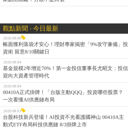
觀點新聞 ‧ 今日最新
2026.08.06
帳面獲利落袋才安心！理財專家揭密「9%攻守兼備」投
資術 留意8/10關鍵日
2026.08.04
基金規模2年增近70%！第一金投信董事長尤昭文：投信
迎向大資產管理時代
2026.08.04
00410A正式掛牌！「台版主動QQQ」投資哪些股票？
一次看懂AI供應鏈布局
2026.08.03
台股科技新兵登場！AI投資不光看護國神山 00410A主
動式ETF布局科技供應鏈 8/3掛牌上市