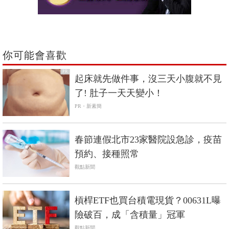
你可能會喜歡
PR
起床就先做件事，沒三天小腹就不見
了! 肚子一天天變小！
PR・新素簡
春節連假北市23家醫院設急診，疫苗
預約、接種照常
觀點新聞
槓桿ETF也買台積電現貨？00631L曝
險破百，成「含積量」冠軍
觀點新聞