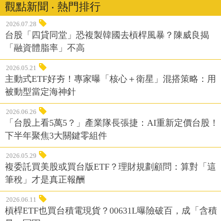
觀點新聞 ‧ 熱門排行
2026.07.28
台股「四貸同堂」恐複製韓國去槓桿風暴？陳威良揭
「融資體脂率」不高
2026.05.21
主動式ETF好夯！專家曝「核心＋衛星」混搭策略：用
被動型當定海神針
2026.06.26
「台股上看5萬5？」產業隊長張捷：AI重新定價台股！
下半年聚焦3大關鍵零組件
2026.05.29
複委託買美股或買台版ETF？理財規劃顧問：算對「這
筆稅」才是真正報酬
2026.06.11
槓桿ETF也買台積電現貨？00631L曝險破百，成「含積