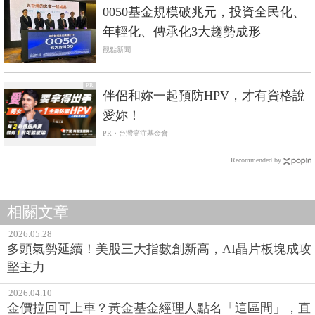
0050基金規模破兆元，投資全民化、
年輕化、傳承化3大趨勢成形
觀點新聞
PR
伴侶和妳一起預防HPV，才有資格說
愛妳！
PR・台灣癌症基金會
Recommended by
相關文章
2026.05.28
多頭氣勢延續！美股三大指數創新高，AI晶片板塊成攻
堅主力
2026.04.10
金價拉回可上車？黃金基金經理人點名「這區間」，直