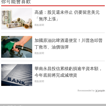
你可能會喜歡
高盛：股災還未停止 仍要留意美元
「無序上漲」
觀點新聞
加國原油比啤酒還便宜！川普急叩普
丁救市、油價強彈
觀點新聞
華南永昌投信累積虧損逾半資本額，
今年底前將完成減增資
觀點新聞
Recommended by