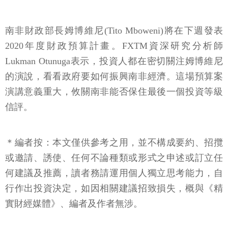
南非財政部長姆博維尼(Tito Mboweni)將在下週發表
2020年度財政預算計畫。FXTM資深研究分析師
Lukman Otunuga表示，投資人都在密切關注姆博維尼
的演說，看看政府要如何振興南非經濟。這場預算案
演講意義重大，攸關南非能否保住最後一個投資等級
信評。
＊編者按：本文僅供參考之用，並不構成要約、招攬
或邀請、誘使、任何不論種類或形式之申述或訂立任
何建議及推薦，讀者務請運用個人獨立思考能力，自
行作出投資決定，如因相關建議招致損失，概與《精
實財經媒體》、編者及作者無涉。