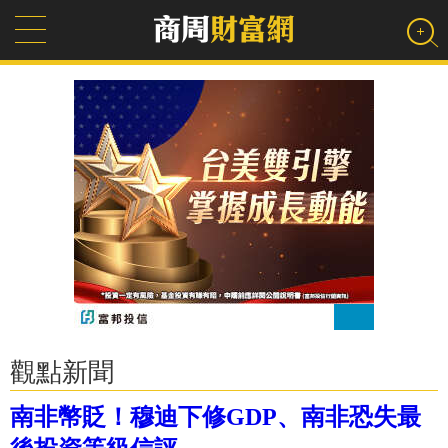
觀點新聞
南非幣貶！穆迪下修GDP、南非恐失最