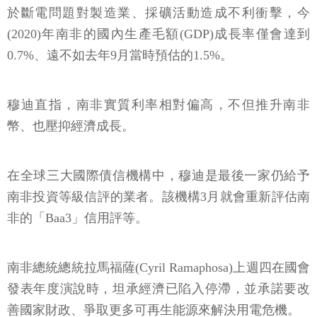
於斷電問題對製造業、採礦活動造成不利衝擊，今
(2020)年南非的國內生產毛額(GDP)成長率僅會達到
0.7%、遠不如去年9月當時預估的1.5%。
穆迪直指，南非實質利率相對偏高，不但推升南非
幣、也壓抑經濟成長。
在全球三大國際債信機構中，穆迪是最後一家仍給予
南非投資等級信評的業者。該機構3月就會重新評估南
非的「Baa3」信用評等。
南非總統總統拉馬福薩(Cyril Ramaphosa)上週四在國會
發表年度演說時，坦承經濟已陷入停滯，並承諾要改
善國家財政、爭取更多可再生能源來解決用電危機。