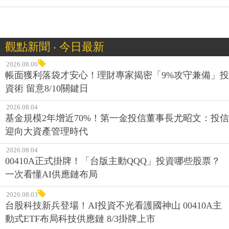
觀點新聞 ‧ 今日最新
2026.08.06
帳面獲利落袋才安心！理財專家揭密「9%攻守兼備」投
資術 留意8/10關鍵日
2026.08.04
基金規模2年增近70%！第一金投信董事長尤昭文：投信
迎向大資產管理時代
2026.08.04
00410A正式掛牌！「台版主動QQQ」投資哪些股票？
一次看懂AI供應鏈布局
2026.08.03
台股科技新兵登場！AI投資不光看護國神山 00410A主
動式ETF布局科技供應鏈 8/3掛牌上市