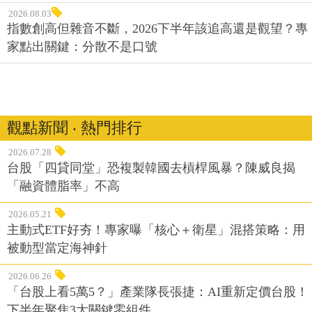
2026.08.03
指數創高但雜音不斷，2026下半年該追高還是觀望？專
家點出關鍵：分散不是口號
觀點新聞 ‧ 熱門排行
2026.07.28
台股「四貸同堂」恐複製韓國去槓桿風暴？陳威良揭
「融資體脂率」不高
2026.05.21
主動式ETF好夯！專家曝「核心＋衛星」混搭策略：用
被動型當定海神針
2026.06.26
「台股上看5萬5？」產業隊長張捷：AI重新定價台股！
下半年聚焦3大關鍵零組件