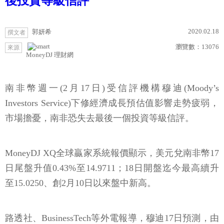
後投資等級信評
2020.02.18
郭妍希
撰文者
瀏覽數：
13076
來源
MoneyDJ 理財網
南非幣週一(2月17日)受信評機構穆迪(Moody’s
Investors Service)下修經濟成長預估值影響走勢疲弱，
市場擔憂，南非恐失去最後一個投資等級信評。
MoneyDJ XQ全球贏家系統報價顯示，美元兌南非幣17
日尾盤升值0.43%至14.9711；18日開盤迄今最高續升
至15.0250、創2月10日以來盤中新高。
路透社、BusinessTech等外電報導，穆迪17日預測，由