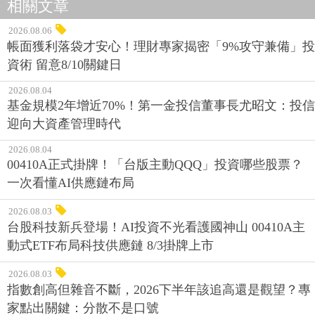
相關文章
2026.08.06
帳面獲利落袋才安心！理財專家揭密「9%攻守兼備」投
資術 留意8/10關鍵日
2026.08.04
基金規模2年增近70%！第一金投信董事長尤昭文：投信
迎向大資產管理時代
2026.08.04
00410A正式掛牌！「台版主動QQQ」投資哪些股票？
一次看懂AI供應鏈布局
2026.08.03
台股科技新兵登場！AI投資不光看護國神山 00410A主
動式ETF布局科技供應鏈 8/3掛牌上市
2026.08.03
指數創高但雜音不斷，2026下半年該追高還是觀望？專
家點出關鍵：分散不是口號