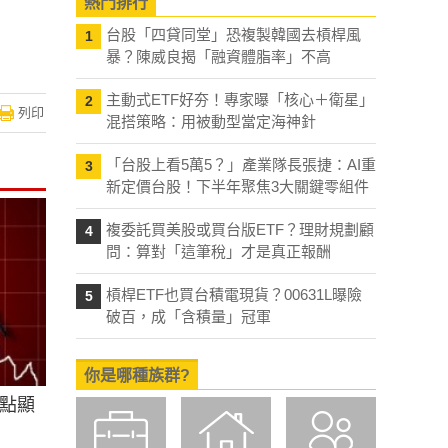
熱門排行
台股「四貸同堂」恐複製韓國去槓桿風
1
暴？陳威良揭「融資體脂率」不高
主動式ETF好夯！專家曝「核心＋衛星」
2
列印
混搭策略：用被動型當定海神針
「台股上看5萬5？」產業隊長張捷：AI重
3
新定價台股！下半年聚焦3大關鍵零組件
複委託買美股或買台版ETF？理財規劃顧
4
問：算對「這筆稅」才是真正報酬
槓桿ETF也買台積電現貨？00631L曝險
5
破百，成「含積量」冠軍
你是哪種族群?
點顯