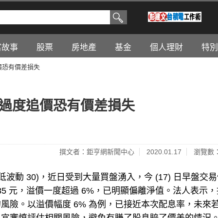
富故事
股票
房地產
基金
個人理財
特別
追價恐有價差損失
息 過度追價恐有價差損失
撰文者：鉅亨網新聞中心
2020.01.17
瀏覽數：
臺灣低波動 30)，近日受到大量買盤湧入，今 (17) 日早盤交
 23.85 元，溢價一度超過 6%，已明顯偏離淨值。法人表示
風險。以溢價幅度 6% 為例，已接近本次配息率，未來