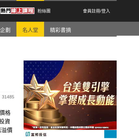
粉絲團
會員註冊
/
登入
企劃
名人堂
精彩書摘
31485
易價格
，投資
若溢價