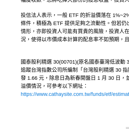
幅度收歛，恐將吃掉大部份的股息收益，投資
投信法人表示，一般 ETF 的折溢價落在 1%~
條件，積極為 ETF 提供足夠之流動性。但若仍
情形，亦即投資人可能有買貴的風險，投資人在購入
況，使得以市價成本計算的配息率不如預期，
國泰股利精選 30(00701)(原名國泰臺灣低波
追蹤台灣指數公司所編制「台灣股利精選 30 指
發 1.66 元，除息日為新春開盤日 1 月 30 日
溢價情況，可參考以下網址：
https://www.cathaysite.com.tw/funds/etf/estima