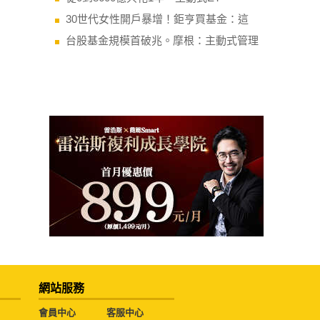
30世代女性開戶暴增！鉅亨買基金：這
台股基金規模首破兆。摩根：主動式管理
網站服務
會員中心
客服中心