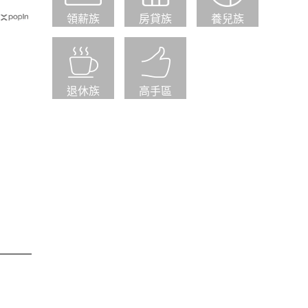
領薪族
房貸族
養兒族
退休族
高手區