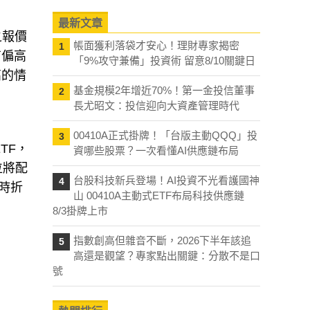
。
最新文章
之報價
帳面獲利落袋才安心！理財專家揭密
1
有偏高
「9%攻守兼備」投資術 留意8/10關鍵日
高的情
基金規模2年增近70%！第一金投信董事
2
長尤昭文：投信迎向大資產管理時代
00410A正式掛牌！「台版主動QQQ」投
3
TF，
資哪些股票？一次看懂AI供應鏈布局
位將配
台股科技新兵登場！AI投資不光看護國神
4
即時折
山 00410A主動式ETF布局科技供應鏈
8/3掛牌上市
指數創高但雜音不斷，2026下半年該追
5
高還是觀望？專家點出關鍵：分散不是口
號