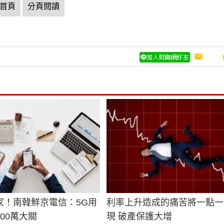
首頁
分頁閱讀
家！南韓鮮京電信：5G用
利率上升造成的痛苦將一點一
00萬大關
現 破產保護大增