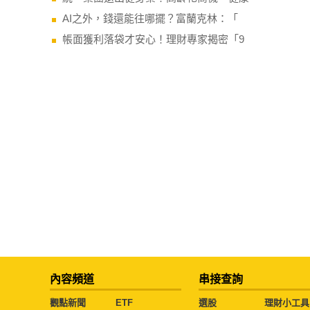
AI之外，錢還能往哪擺？富蘭克林：「
帳面獲利落袋才安心！理財專家揭密「9
內容頻道
串接查詢
觀點新聞
ETF
選股
理財小工具