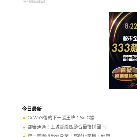
PR・台灣癌症基金會
今日最新
CoWoS後的下一張王牌：SoIC擴
都審通過！土城暫緩區縫合最後拼圖 司
統一集團退出健身業！高齡化商機、健康