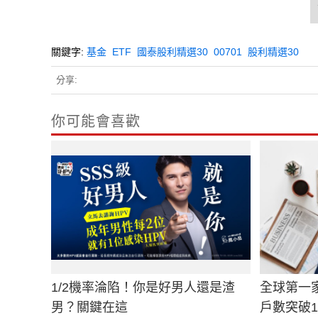
關鍵字:
基金
ETF
國泰股利精選30
00701
股利精選30
分享:
你可能會喜歡
1/2機率淪陷！你是好男人還是渣
全球第一
男？關鍵在這
戶數突破1