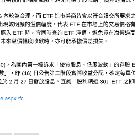
人宜審慎評估相關風險，避免有賺了股息賠了價差的情況
2% 內較為合理，而 ETF 造市券商皆會以符合證交所要求
出現較明顯的溢價幅度，代表 ETF 在市場上的交易價格
 ETF 時，宜同時查詢 ETF 淨值，避免買在溢價過
且未來溢價幅度收歛時，亦可能承擔價差損失。
動 30)，為國內第一檔訴求「優質股息、低度波動」的存股 E
數」，昨 (16) 日公告第二階段實際收益分配，確定每單
，並於 2 月 27 日發放股息。查詢「股利精選 30」ETF 之
te.aspx?fc