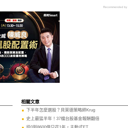
Recommended by
相關文章
下半年怎麼選股？貝萊德策略師Krug
史上最猛半年！37檔台股基金報酬翻倍
從0到8600億只花1年，主動式ET