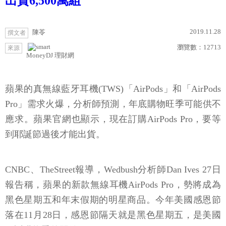
出貨6,500萬組
2019.11.28
陳苓
撰文者
瀏覽數：
12713
來源
MoneyDJ 理財網
蘋果的真無線藍牙耳機(TWS)「AirPods」和「AirPods
Pro」需求火爆，分析師預測，年底購物旺季可能供不
應求。蘋果官網也顯示，現在訂購AirPods Pro，要等
到耶誕節過後才能出貨。
CNBC、TheStreet報導，Wedbush分析師Dan Ives 27日
報告稱，蘋果的新款無線耳機AirPods Pro，勢將成為
黑色星期五和年末假期的明星商品。今年美國感恩節
落在11月28日，感恩節隔天就是黑色星期五，是美國