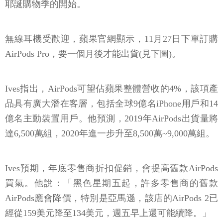
耶誕購物季的開始。
無線耳機受歡迎，蘋果官網顯示，11月27日下單訂購
AirPods Pro，要一個月後才能出貨(見下圖)。
Ives指出，AirPods可望佔蘋果整體營收的4%，該項產
品具有廣大潛在客層，包括全球9億名iPhone用戶和14
億名主動裝置用戶。他預測，2019年AirPods出貨量將
達6,500萬組，2020年進一步升至8,500萬~9,000萬組。
Ives預期，年底零售商折扣促銷，會提高舊款AirPods
買氣。他說：「黑色星期五起，許多零售商的舊款
AirPods應會降價，特別是亞馬遜，該店的AirPods 2已
經從159美元降至134美元，週五早上還可能續降。」