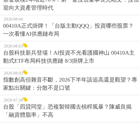
迎向大資產管理時代
2026.08.04
00410A正式掛牌！「台版主動QQQ」投資哪些股票？
一次看懂AI供應鏈布局
2026.08.03
台股科技新兵登場！AI投資不光看護國神山 00410A主
動式ETF布局科技供應鏈 8/3掛牌上市
2026.08.03
指數創高但雜音不斷，2026下半年該追高還是觀望？專
家點出關鍵：分散不是口號
2026.07.28
台股「四貸同堂」恐複製韓國去槓桿風暴？陳威良揭
「融資體脂率」不高