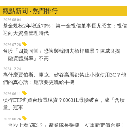
觀點新聞 ‧ 熱門排行
2026.08.04
基金規模2年增近70%！第一金投信董事長尤昭文：投信
迎向大資產管理時代
2026.07.28
台股「四貸同堂」恐複製韓國去槓桿風暴？陳威良揭
「融資體脂率」不高
2024.12.24
為什麼賈伯斯、庫克、矽谷高層都禁止小孩使用3C？他
們的真心話：應該要更晚給手機
2026.06.11
槓桿ETF也買台積電現貨？00631L曝險破百，成「含積
量」冠軍
2026.06.26
「台股上看5萬5？」產業隊長張捷：AI重新定價台股！