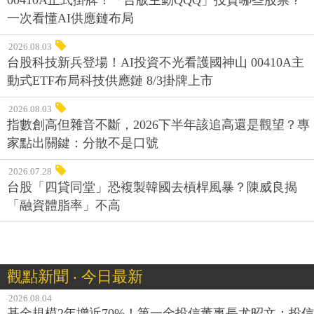
一次看懂AI供應鏈布局
2026.08.03
台股科技新兵登場！AI投資不光看護國神山 00410A主
動式ETF布局科技供應鏈 8/3掛牌上市
2026.08.03
指數創高但雜音不斷，2026下半年該追高還是觀望？專
家點出關鍵：分散不是口號
2026.07.28
台股「四貸同堂」恐複製韓國去槓桿風暴？陳威良揭
「融資體脂率」不高
觀點新聞 ‧ 今日最新
2026.08.04
基金規模2年增近70%！第一金投信董事長尤昭文：投信