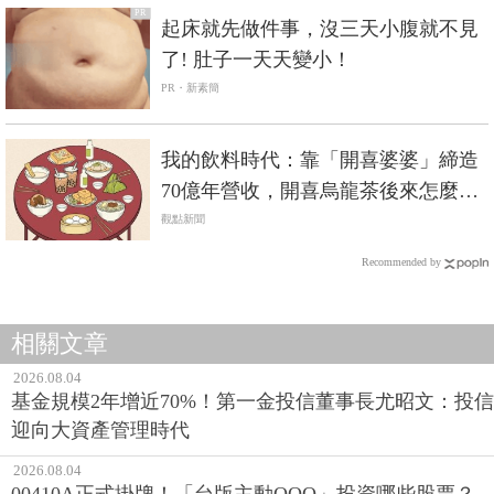
PR
起床就先做件事，沒三天小腹就不見
了! 肚子一天天變小！
PR・新素簡
我的飲料時代：靠「開喜婆婆」締造
70億年營收，開喜烏龍茶後來怎麼
了？
觀點新聞
Recommended by
相關文章
2026.08.04
基金規模2年增近70%！第一金投信董事長尤昭文：投信
迎向大資產管理時代
2026.08.04
00410A正式掛牌！「台版主動QQQ」投資哪些股票？