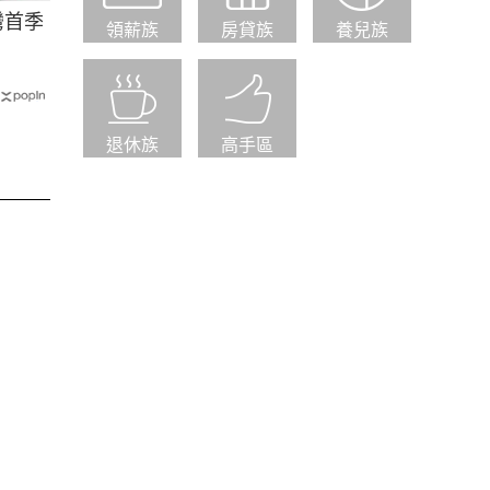
灣首季
領薪族
房貸族
養兒族
退休族
高手區