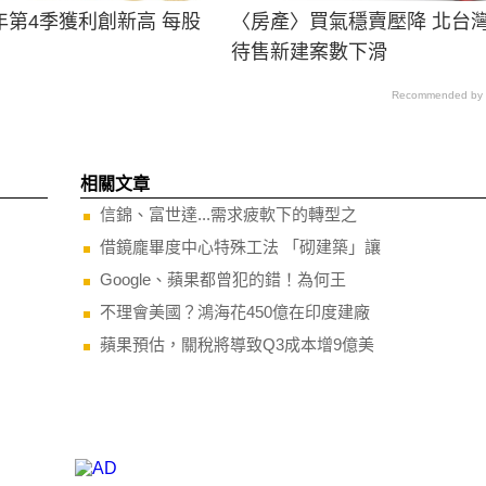
年第4季獲利創新高 每股
〈房產〉買氣穩賣壓降 北台
待售新建案數下滑
Recommended by
相關文章
信錦、富世達...需求疲軟下的轉型之
借鏡龐畢度中心特殊工法 「砌建築」讓
Google、蘋果都曾犯的錯！為何王
不理會美國？鴻海花450億在印度建廠
蘋果預估，關稅將導致Q3成本增9億美