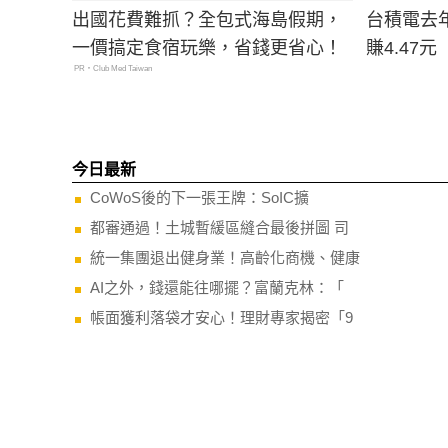
出國花費難抓？全包式海島假期，
台積電去
一價搞定食宿玩樂，省錢更省心！
賺4.47元
PR・Club Med Taiwan
今日最新
CoWoS後的下一張王牌：SoIC擴
都審通過！土城暫緩區縫合最後拼圖 司
統一集團退出健身業！高齡化商機、健康
AI之外，錢還能往哪擺？富蘭克林：「
帳面獲利落袋才安心！理財專家揭密「9