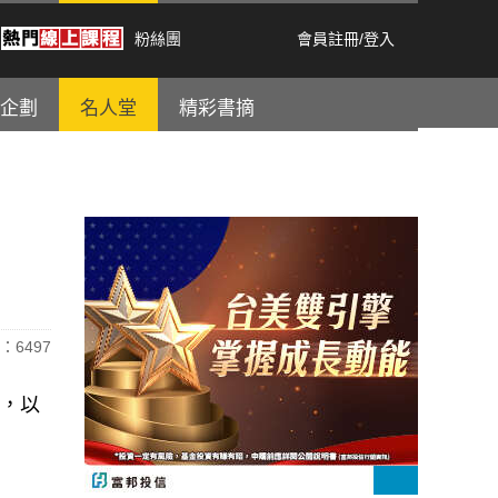
粉絲團
會員註冊
/
登入
企劃
名人堂
精彩書摘
：6497
計劃，以