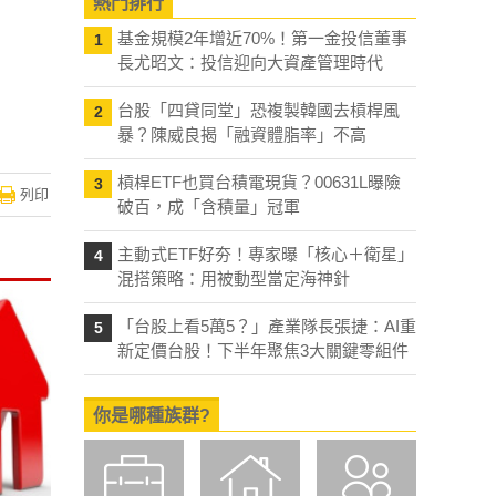
熱門排行
基金規模2年增近70%！第一金投信董事
1
長尤昭文：投信迎向大資產管理時代
台股「四貸同堂」恐複製韓國去槓桿風
2
暴？陳威良揭「融資體脂率」不高
槓桿ETF也買台積電現貨？00631L曝險
3
列印
破百，成「含積量」冠軍
主動式ETF好夯！專家曝「核心＋衛星」
4
混搭策略：用被動型當定海神針
「台股上看5萬5？」產業隊長張捷：AI重
5
新定價台股！下半年聚焦3大關鍵零組件
你是哪種族群?