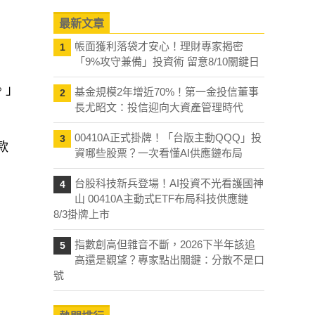
最新文章
帳面獲利落袋才安心！理財專家揭密
1
「9%攻守兼備」投資術 留意8/10關鍵日
。」
基金規模2年增近70%！第一金投信董事
2
長尤昭文：投信迎向大資產管理時代
00410A正式掛牌！「台版主動QQQ」投
3
款
資哪些股票？一次看懂AI供應鏈布局
台股科技新兵登場！AI投資不光看護國神
4
山 00410A主動式ETF布局科技供應鏈
8/3掛牌上市
指數創高但雜音不斷，2026下半年該追
5
高還是觀望？專家點出關鍵：分散不是口
號