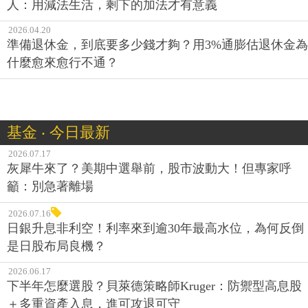
人：用減法生活，剩下的加法才有意義
2026.04.20
準備退休金，到底要多少錢才夠？用3%通膨估退休金為
什麼愈來愈行不通？
基金 ‧ 今日最新
2026.07.17
灰犀牛來了？美期中選舉前，股市波動大！但專家呼
籲：別急著離場
2026.07.16
日銀升息非利空！利率來到逾30年最高水位，為何反倒
是日股布局良機？
2026.06.17
下半年怎麼選股？貝萊德策略師Kruger：防禦型高息股
＋多重資產入息，進可攻退可守