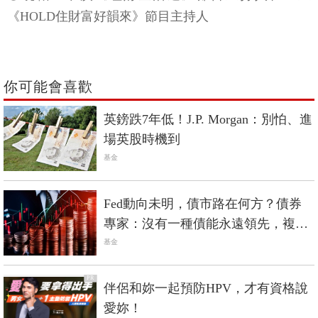
《HOLD住財富好韻來》節目主持人
你可能會喜歡
英鎊跌7年低！J.P. Morgan：別怕、進
場英股時機到
基金
Fed動向未明，債市路在何方？債券
專家：沒有一種債能永遠領先，複合
債更穩！
基金
PR
伴侶和妳一起預防HPV，才有資格說
愛妳！