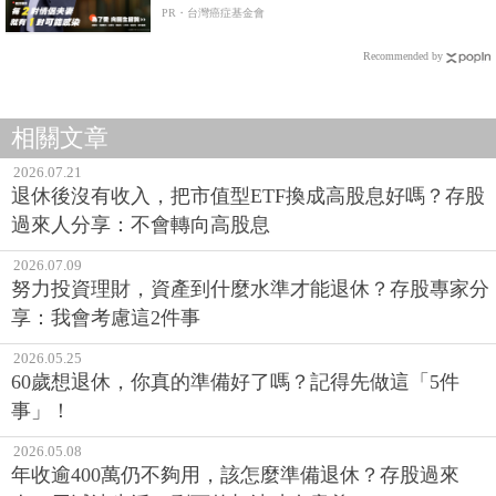
PR・台灣癌症基金會
Recommended by
相關文章
2026.07.21
退休後沒有收入，把市值型ETF換成高股息好嗎？存股
過來人分享：不會轉向高股息
2026.07.09
努力投資理財，資產到什麼水準才能退休？存股專家分
享：我會考慮這2件事
2026.05.25
60歲想退休，你真的準備好了嗎？記得先做這「5件
事」！
2026.05.08
年收逾400萬仍不夠用，該怎麼準備退休？存股過來