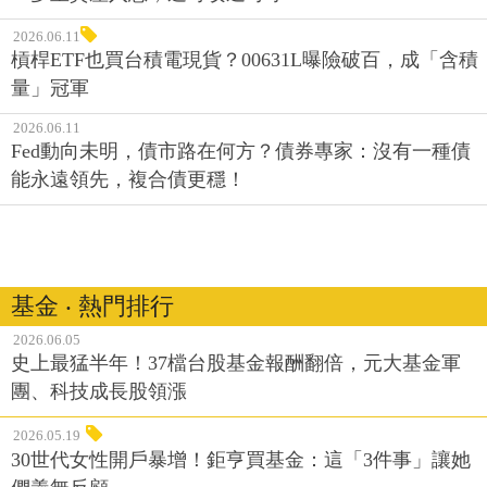
2026.06.11
槓桿ETF也買台積電現貨？00631L曝險破百，成「含積
量」冠軍
2026.06.11
Fed動向未明，債市路在何方？債券專家：沒有一種債
能永遠領先，複合債更穩！
基金 ‧ 熱門排行
2026.06.05
史上最猛半年！37檔台股基金報酬翻倍，元大基金軍
團、科技成長股領漲
2026.05.19
30世代女性開戶暴增！鉅亨買基金：這「3件事」讓她