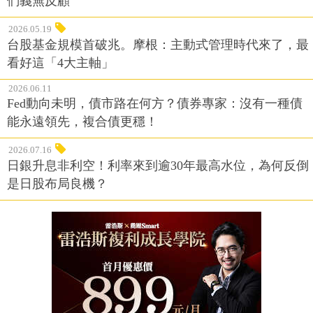
們義無反顧
2026.05.19
台股基金規模首破兆。摩根：主動式管理時代來了，最
看好這「4大主軸」
2026.06.11
Fed動向未明，債市路在何方？債券專家：沒有一種債
能永遠領先，複合債更穩！
2026.07.16
日銀升息非利空！利率來到逾30年最高水位，為何反倒
是日股布局良機？