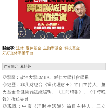
關鍵字:
退休
退休基金
主動型基金
科技基金
好好退休準備平台
作者簡介_夏韻芬
◎學歷︰政治大學EMBA、輔仁大學社會學系
◎經歷︰非凡財經台《當代理財王》節目主持人、董
氏基金會健康雜誌總編輯、《工商時報》、《中時晚
報》撰述委員
◎現職︰中廣《理財生活通》節目主持人、三立