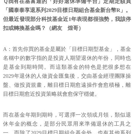
Ｑ我有在基富通的「好好退休準備平台」定期定額買
「國泰泰享退系列2029目標日期組合基金新台幣R」。
但最近發現部分科技基金近1年表現都很強勢，我該停
扣或轉換基金嗎？（網友 煌哥）
A：首先你買的基金是屬於「目標日期型基金」，基金
名稱中的數字指的是投資人期望退休的年份，同時也
是基金到期時間。而這類基金的特色是把很多想在
2029年退休的人做資金匯集後，交由基金經理團隊操
盤、做投資規畫，離目標日期愈遠操作會愈積極，離
目標日期愈近投資策略就會愈保守穩健。
而在基金年期到期時，可選擇一次領或月領，類似退
休年金的概念，是部分民眾用來準備退休的工具之
一。而除了2029目標日期組合基金外，也有其他系列