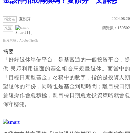
金該停扣或轉換嗎？夏韻芬一文解惑
2024.08.20
夏韻芬
撰文者
瀏覽數：
159502
來源
Smart月刊
圖片來源：Adobe Firefly
摘要
「好好退休準備平台」是基富通的一個投資平台，提
供 民眾利用裡面的基金組合來規畫退休。而當中的
「目標日期型基金」名稱中的數字，指的是投資人期
望退休的年份，同時也是基金到期時間；離目標日期
愈遠操作會愈積極，離目標日期愈近投資策略就會愈
保守穩健。