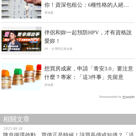
你！資深包租公：6種性格的人絕對
不租
房地產
PR
伴侶和妳一起預防HPV，才有資格說
愛妳！
PR・台灣癌症基金會
想買房成家，申請「青安3.0」要注意
什麼？專家：「這3件事」先留意
房地產
Recommended by
相關文章
2025.09.18
降息循環啟動，買債正是時候！該買長債或短債？「這