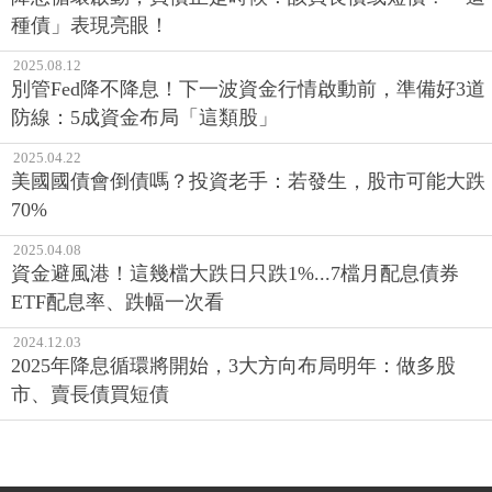
種債」表現亮眼！
2025.08.12
別管Fed降不降息！下一波資金行情啟動前，準備好3道
防線：5成資金布局「這類股」
2025.04.22
美國國債會倒債嗎？投資老手：若發生，股市可能大跌
70%
2025.04.08
資金避風港！這幾檔大跌日只跌1%...7檔月配息債券
ETF配息率、跌幅一次看
2024.12.03
2025年降息循環將開始，3大方向布局明年：做多股
市、賣長債買短債