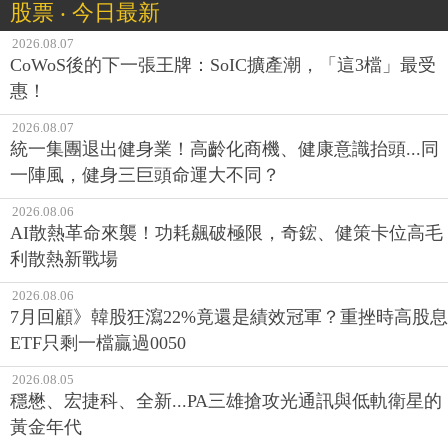
股票 ‧ 今日最新
2026.08.07
CoWoS後的下一張王牌：SoIC擴產潮，「這3檔」最受
惠！
2026.08.07
統一集團退出健身業！高齡化商機、健康意識抬頭...同
一陣風，健身三巨頭命運大不同？
2026.08.06
AI散熱革命來襲！功耗飆破極限，奇鋐、健策卡位高毛
利散熱新戰場
2026.08.06
7月回顧》韓股狂瀉22%竟還是績效冠軍？重挫時高股息
ETF只剩一檔贏過0050
2026.08.05
穩懋、宏捷科、全新...PA三雄搶攻光通訊與低軌衛星的
黃金年代