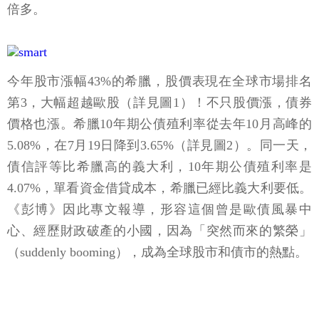
倍多。
今年股市漲幅43%的希臘，股價表現在全球市場排名
第3，大幅超越歐股（詳見圖1）！不只股價漲，債券
價格也漲。希臘10年期公債殖利率從去年10月高峰的
5.08%，在7月19日降到3.65%（詳見圖2）。同一天，
債信評等比希臘高的義大利，10年期公債殖利率是
4.07%，單看資金借貸成本，希臘已經比義大利要低。
《彭博》因此專文報導，形容這個曾是歐債風暴中
心、經歷財政破產的小國，因為「突然而來的繁榮」
（suddenly booming），成為全球股市和債市的熱點。