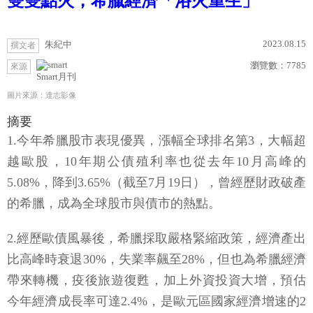
雙雙點火，希臘經濟「浴火重生」
2023.08.15
朱紀中
撰文者
瀏覽數：
7785
來源
Smart月刊
圖片來源：達志影像
摘要
1.今年希臘股市表現優異，漲幅全球排名第3，大幅超
越歐股，10年期公債殖利率也從去年10月高峰的
5.08%，降到3.65%（截至7月19日），曾經歷財政破產
的希臘，成為全球股市與債市的熱點。
2.經歷歐債風暴後，希臘採取嚴格緊縮政策，經濟產出
比高峰時衰退30%，失業率飆至28%，但也為希臘經濟
帶來轉機，疫後旅遊復甦，加上外資投資大增，預估
今年經濟成長率可達2.4%，是歐元區國家經濟增速的2