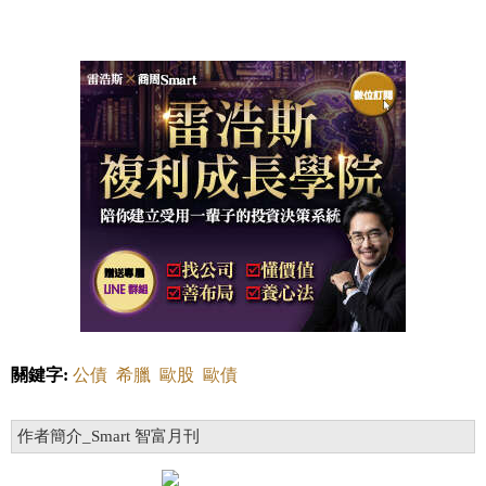
關鍵字:
公債
希臘
歐股
歐債
作者簡介_Smart 智富月刊