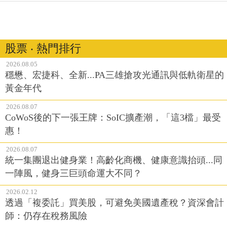
股票 ‧ 熱門排行
2026.08.05
穩懋、宏捷科、全新...PA三雄搶攻光通訊與低軌衛星的
黃金年代
2026.08.07
CoWoS後的下一張王牌：SoIC擴產潮，「這3檔」最受
惠！
2026.08.07
統一集團退出健身業！高齡化商機、健康意識抬頭...同
一陣風，健身三巨頭命運大不同？
2026.02.12
透過「複委託」買美股，可避免美國遺產稅？資深會計
師：仍存在稅務風險