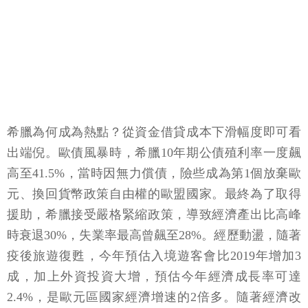
希臘為何成為熱點？從資金借貸成本下滑幅度即可看
出端倪。歐債風暴時，希臘10年期公債殖利率一度飆
高至41.5%，當時因無力償債，險些成為第1個放棄歐
元、換回貨幣政策自由權的歐盟國家。最終為了取得
援助，希臘接受嚴格緊縮政策，導致經濟產出比高峰
時衰退30%，失業率最高曾飆至28%。經歷動盪，隨著
疫後旅遊復甦，今年預估入境遊客會比2019年增加3
成，加上外資投資大增，預估今年經濟成長率可達
2.4%，是歐元區國家經濟增速的2倍多。隨著經濟改