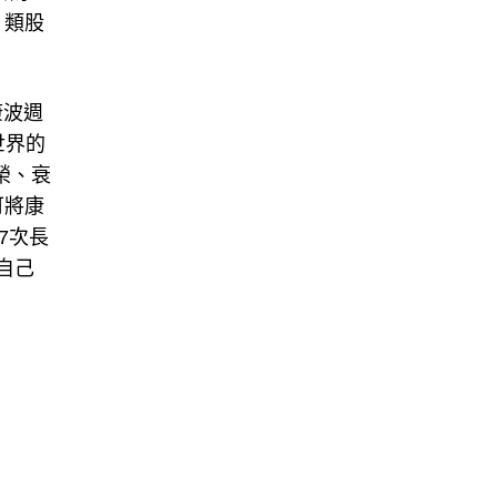
，類股
康波週
世界的
榮、衰
可將康
7次長
自己