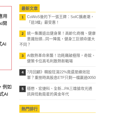
最新文章
應用
CoWoS後的下一張王牌：SoIC擴產潮，
1
「這3檔」最受惠！
I開
統一集團退出健身業！高齡化商機、健康
2
意識抬頭...同一陣風，健身三巨頭命運大
AI
不同？
AI散熱革命來襲！功耗飆破極限，奇鋐、
3
健策卡位高毛利散熱新戰場
7月回顧》韓股狂瀉22%竟還是績效冠
4
軍？重挫時高股息ETF只剩一檔贏過0050
，例如
穩懋、宏捷科、全新...PA三雄搶攻光通
5
AI
訊與低軌衛星的黃金年代
熱門排行