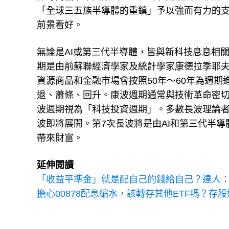
「全球三五族半導體的重鎮」予以強而有力的
前景看好。
無論是AI或第三代半導體，皆與新科技息息相
期是由前蘇聯經濟學家及統計學家康德拉季耶夫（Nik
資源商品和金融市場會按照50年～60年為週期
退、蕭條、回升。康波週期通常與技術革命密
波週期視為「科技投資週期」。多數長波理論者
波即將展開。第7次長波將是由AI和第三代半
帶來財富。
延伸閱讀
「收益平準金」就是配自己的錢給自己？達人
擔心00878配息縮水，該轉存其他ETF嗎？