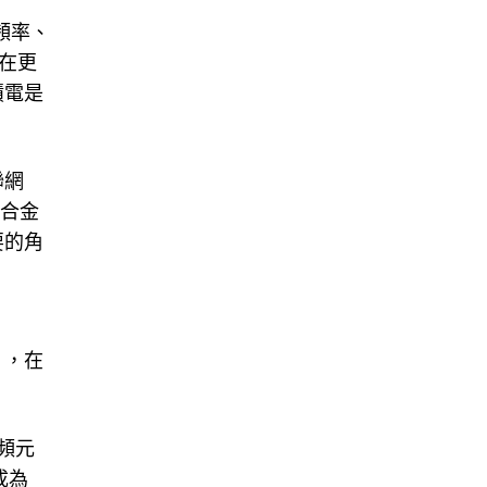
頻率、
在更
積電是
聯網
的合金
要的角
），在
頻元
成為