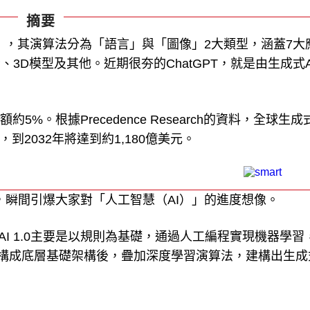
摘要
法」，其演算法分為「語言」與「圖像」2大類型，涵蓋7大
3D模型及其他。近期很夯的ChatGPT，就是由生成式A
約5%。根據Precedence Research的資料，全球生成式
到2032年將達到約1,180億美元。
台，瞬間引爆大家對「人工智慧（AI）」的進度想像。
。AI 1.0主要是以規則為基礎，通過人工編程實現機器學習
算力構成底層基礎架構後，疊加深度學習演算法，建構出生成式