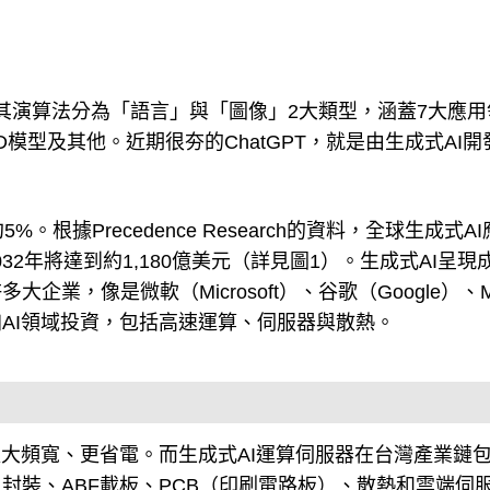
，其演算法分為「語言」與「圖像」2大類型，涵蓋7大應用
模型及其他。近期很夯的ChatGPT，就是由生成式AI開
。根據Precedence Research的資料，全球生成式A
032年將達到約1,180億美元（詳見圖1）。生成式AI呈現
，像是微軟（Microsoft）、谷歌（Google）、M
AI領域投資，包括高速運算、伺服器與散熱。
更大頻寬、更省電。而生成式AI運算伺服器在台灣產業鏈
封裝、ABF載板、PCB（印刷電路板）、散熱和雲端伺