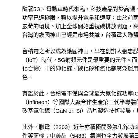
隨著5G、電動車時代來臨，科技產品對於高頻
功率已達極限，難以提升電量和速度；由於前兩
嚴苛的環境。加上全球開始重視碳排放問題，
台灣的護國神山已經是市場共識，台積電大聯盟（指
台積電之所以成為護國神山，早在創辦人張忠
（IoT）時代，5G射頻元件是最重要的元件
化合物）中的砷化鎵、碳化矽和氮化鎵廣泛運
色。
有鑑於此，台積電不僅與全球最大氮化鎵功率IC公司
（Infineon）等國際大廠合作生產第三代半導
矽基氮化鎵（GaN on Si）晶片製造技術發
此外，聯電（2303）近年亦積極開發氮化鎵
件等商機；中美晶（5483）集團也全力發展