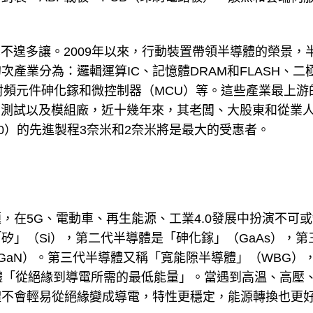
不遑多讓。2009年以來，行動裝置帶領半導體的榮景，
產業分為：邏輯運算IC、記憶體DRAM和FLASH、二
射頻元件砷化鎵和微控制器（MCU）等。這些產業最上游
、測試以及模組廠，近十幾年來，其老闆、大股東和從業
0）的先進製程3奈米和2奈米將是最大的受惠者。
，在5G、電動車、再生能源、工業4.0發展中扮演不可
」（Si），第二代半導體是「砷化鎵」（GaAs），第
GaN）。第三代半導體又稱「寬能隙半導體」（WBG）
半導體「從絕緣到導電所需的最低能量」。當遇到高溫、高壓
體不會輕易從絕緣變成導電，特性更穩定，能源轉換也更