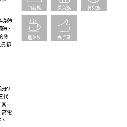
領薪族
房貸族
養兒族
半導體
極體、
的矽
退休族
高手區
人員都
或缺的
三代
，其中
、高電
好。