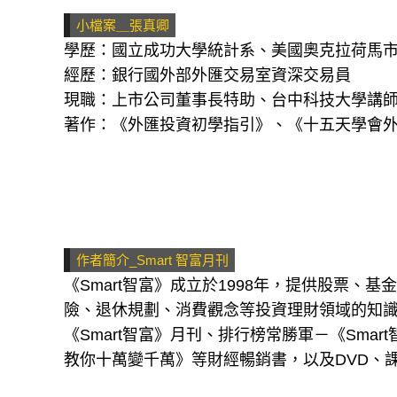
小檔案＿張真卿
學歷：國立成功大學統計系、美國奧克拉荷馬
經歷：銀行國外部外匯交易室資深交易員
現職：上市公司董事長特助、台中科技大學講
著作：《外匯投資初學指引》、《十五天學會
作者簡介_Smart 智富月刊
《Smart智富》成立於1998年，提供股票、
險、退休規劃、消費觀念等投資理財領域的知
《Smart智富》月刊、排行榜常勝軍－《Sm
教你十萬變千萬》等財經暢銷書，以及DVD、課