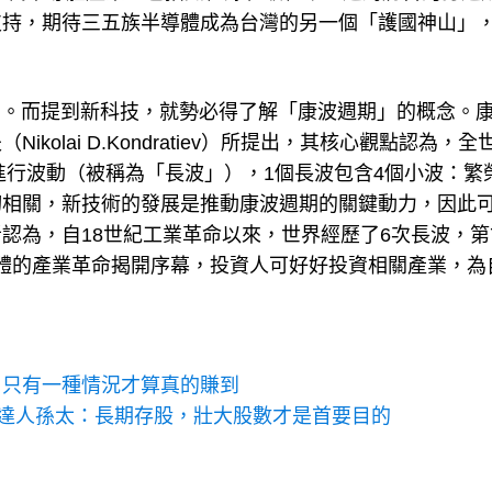
支持，期待三五族半導體成為台灣的另一個「護國神山」
關。而提到新科技，就勢必得了解「康波週期」的概念。
olai D.Kondratiev）所提出，其核心觀點認為，全
進行波動（被稱為「長波」），1個長波包含4個小波：繁
切相關，新技術的發展是推動康波週期的關鍵動力，因此
認為，自18世紀工業革命以來，世界經歷了6次長波，第
導體的產業革命揭開序幕，投資人可好好投資相關產業，為
：只有一種情況才算真的賺到
存股達人孫太：長期存股，壯大股數才是首要目的