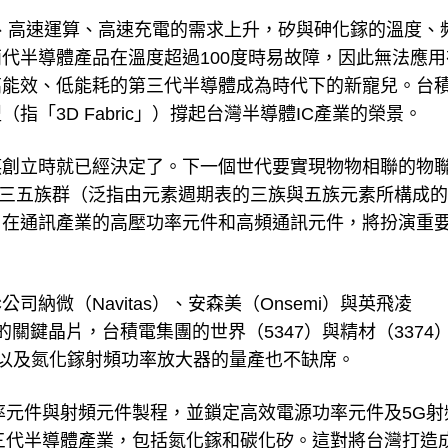
、高速運算、高速充電的需求上升，矽與砷化鎵的溫度、
代半導體產品在溫度超過100度時易故障，因此無法應用
高能效、低能耗的第三代半導體成為時代下的新寵兒。台
「3D Fabric」）撐起台灣半導體IC產業的榮景。
謀創立時就已經決定了。下一個世代要實現物物相聯的物
。而三五族群（泛指由元素週期表的三族與五族元素所構成
用在通訊產業的高壓功率元件和高頻通訊元件，將扮演重
納微（Navitas）、安森美（Onsemi）與英飛凌
體的關鍵晶片，台積電集團的世界（5347）與精材（3374
展，以及氮化鎵射頻功率放大器的量產也不缺席。
功率元件與射頻元件製程，並鎖定高效電源功率元件及5G射
第三代半導體產業，包括氮化鎵和碳化矽。這對將台灣打造