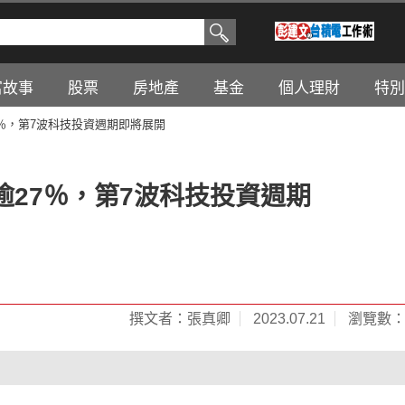
富故事
股票
房地產
基金
個人理財
特別
7％，第7波科技投資週期即將展開
逾27％，第7波科技投資週期
撰文者：張真卿
2023.07.21
瀏覽數：2