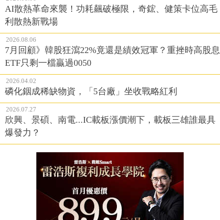
AI散熱革命來襲！功耗飆破極限，奇鋐、健策卡位高毛
利散熱新戰場
2026.08.06
7月回顧》韓股狂瀉22%竟還是績效冠軍？重挫時高股息
ETF只剩一檔贏過0050
2026.04.02
磷化銦成稀缺物資，「5台廠」坐收戰略紅利
2026.07.27
欣興、景碩、南電...IC載板漲價潮下，載板三雄誰最具
爆發力？