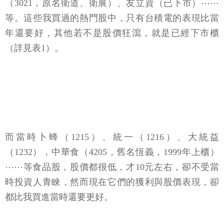
（3021，原名衛道、衛展）、友立資（已下市）⋯⋯
等。這些我買過的熱門股中，只有台積電的表現比當
年還要好，其他若不是股價狂瀉，就是已經下市櫃
（詳見表1）。
而當時卜蜂（1215）、統一（1216）、大統益
（1232），中華食（4205，舊名恆義，1999年上櫃）
⋯⋯等食品股，股價都很低，才10元左右，卻不受當
時投資人青睞，然而現在它們的獲利與股價表現，卻
都比我買進當時還要更好。