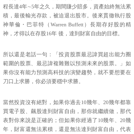
程長達4年∼5年之久，期間賺少賠多，資產始終無法累
積，最後輸光存款，被迫退出股市。後來貫徹執行股
神華倫・巴菲特（Warren Buffett）長期存好股的精
神，才得以在存股16年 後，達到財富自由的目標。
所以還是老話一句：「投資股票最忌諱買超出能力圈
範圍的股票、最忌諱複雜難以預測未來的股票。」如
果你沒有能力預測高科技的演變趨勢，就不要想要在
刀口上求勝，你必須要穩中求勝。
當然投資沒有絕對，如果你過去10幾年、20幾年都靠
買電子股、飆股達到財富自由，那你就繼續做，那代
表對你來說是正確的；但如果你經過了10幾年、20幾
年，財富還無法累積，還是無法達到財富自由，代表