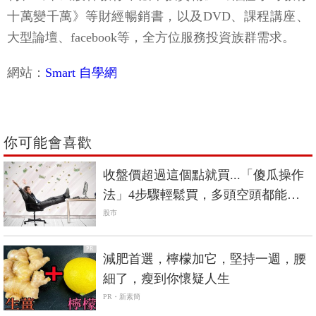
十萬變千萬》等財經暢銷書，以及DVD、課程講座、
大型論壇、facebook等，全方位服務投資族群需求。
網站：
Smart 自學網
你可能會喜歡
收盤價超過這個點就買...「傻瓜操作
法」4步驟輕鬆買，多頭空頭都能賺
錢
股市
PR
減肥首選，檸檬加它，堅持一週，腰
細了，瘦到你懷疑人生
PR・新素簡