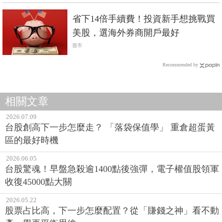
省下14倍手續費！投資新手想挑戰買
美股，選海外券商開戶最好
股市
Recommended by
相關文章
2026.07.09
台股創高下一步怎麼走？ 「落袋保值學」 重倉超蛋黃
區的最好時機
2026.06.05
台股驚魂！早盤急殺逾1400點後強彈，電子權值股領軍
收復45000點大關
2026.05.22
股票占比高，下一步怎麼配置？從「賺錢之神」看不動