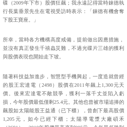
碟（2009年下市）股價狂飆；我永遠記得當時錸德執
行長葉垂景先生在電視受訪時表示：「錸德有機會奪
下股王寶座。」
所幸，當時各方機構高度戒備，提前做出因應措施，
並沒有真正發生千禧蟲災難，不過光碟片三雄的獲利
與股價表現也開始走下坡。
隨著科技益加進步，智慧型手機興起，一度造就曾經
的股王宏達電（2498）股價在2011年飆上1,300元天
價。後來宏達電不敵競爭，獲利一落千丈並陷入虧
損，今年股價最低僅剩25.4元。其他也曾被市場追捧的
飆股如太陽能股王益通（已下櫃），曾創下最高股價
1,205元，如今已經下櫃；太陽導電漿大廠碩禾