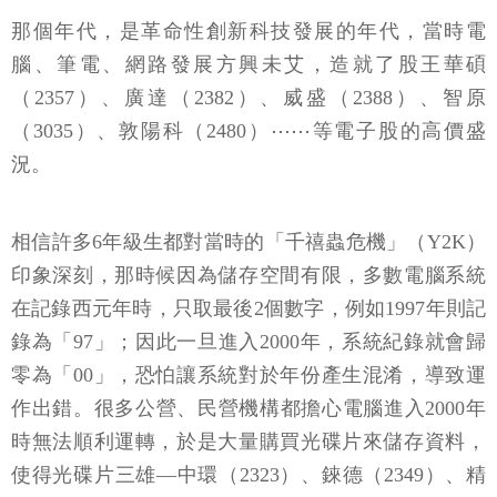
那個年代，是革命性創新科技發展的年代，當時電
腦、筆電、網路發展方興未艾，造就了股王華碩
（2357）、廣達（2382）、威盛（2388）、智原
（3035）、敦陽科（2480）⋯⋯等電子股的高價盛
況。
相信許多6年級生都對當時的「千禧蟲危機」（Y2K）
印象深刻，那時候因為儲存空間有限，多數電腦系統
在記錄西元年時，只取最後2個數字，例如1997年則記
錄為「97」；因此一旦進入2000年，系統紀錄就會歸
零為「00」，恐怕讓系統對於年份產生混淆，導致運
作出錯。很多公營、民營機構都擔心電腦進入2000年
時無法順利運轉，於是大量購買光碟片來儲存資料，
使得光碟片三雄—中環（2323）、錸德（2349）、精