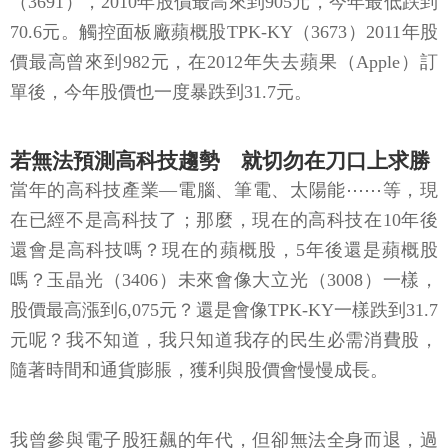
（3691），2010年股價最高來到905元，今年最低跌到
70.6元。觸控面板廠蘋概股TPK-KY（3673）2011年股
價最高曾來到982元，在2012年失去蘋果（Apple）訂
單後，今年股價也一度暴跌到31.7元。
若無法預測高科技趨勢 就切勿在刀口上求勝
當年的高科技產業—電腦、筆電、太陽能⋯⋯等，現
在已經不是高科技了；那麼，現在的高科技在10年後
還會是高科技嗎？現在的蘋概股，5年後還是蘋概股
嗎？玉晶光（3406）未來會像大立光（3008）一樣，
股價最高漲到6,075元？還是會像TPK-KY一樣跌到31.7
元呢？我不知道，我只知道我存的民生必需消費股，
隨著時間和通貨膨脹，獲利與股價會慢慢成長。
我曾參與電子股狂飆的年代，但卻無法全身而退，過