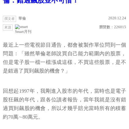
倫：錯過飆股並不可惜！
2020.12.24
華倫
撰文者
瀏覽數：
226015
來源
Smart月刊
最近上一些電視節目通告，都會被製作單位問到一個
問題：「雖然華倫老師說買自己能力範圍內的股票，
但是電子股一檔一檔漲成這樣，不買這些股票，是不
是錯過了買到飆股的機會？」
回想起1997年，我剛進入股市的年代，當時也是電子
股狂飆的年代，跟各位讀者報告，當年我就是沒有錯
過買到飆股的機會，所以才幾乎賠光當時所有的積蓄
約70萬∼80萬元。