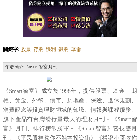
關鍵字:
股票
存股
獲利
飆股
華倫
作者簡介_Smart 智富月刊
《Smart智富》成立於1998年，提供股票、基金、期
權、黃金、外幣、債市、房地產、保險、退休規劃、
消費觀念等投資理財領域的知識、情報與課程服務。
旗下產品有台灣發行量最大的理財月刊－《Smart智
富》月刊、排行榜常勝軍－《Smart智富》密技雙月
刊、《平民股神教你不蝕本投資術》《權證小哥教你