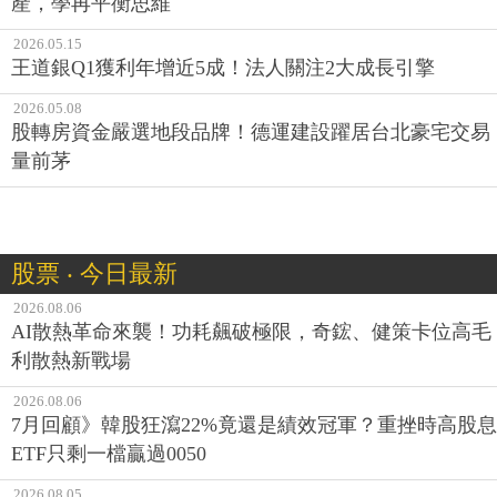
產，學再平衡思維
2026.05.15
王道銀Q1獲利年增近5成！法人關注2大成長引擎
2026.05.08
股轉房資金嚴選地段品牌！德運建設躍居台北豪宅交易
量前茅
股票 ‧ 今日最新
2026.08.06
AI散熱革命來襲！功耗飆破極限，奇鋐、健策卡位高毛
利散熱新戰場
2026.08.06
7月回顧》韓股狂瀉22%竟還是績效冠軍？重挫時高股息
ETF只剩一檔贏過0050
2026.08.05