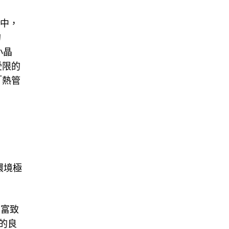
組中，
的
小晶
受限的
「熱管
環境極
，富致
的良