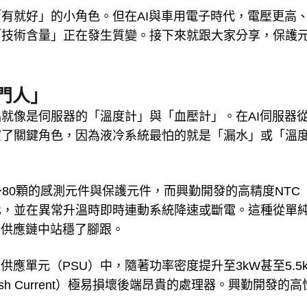
有就好」的小角色。但在AI與車用電子時代，電壓更高
「技術含量」正在發生質變。接下來就跟大家分享，保護
門人」
就像是伺服器的「溫度計」與「血壓計」。在AI伺服器
演了關鍵角色，因為液冷系統最怕的就是「漏水」或「溫
～80顆的感測元件與保護元件，而興勤開發的高精度NTC
化，並在異常升溫時即時連動系統降速或斷電。這種從單
I供應鏈中站穩了腳跟。
應單元（PSU）中，隨著功率密度提升至3kW甚至5.5
h Current）極易損壞後端昂貴的處理器。興勤開發的高