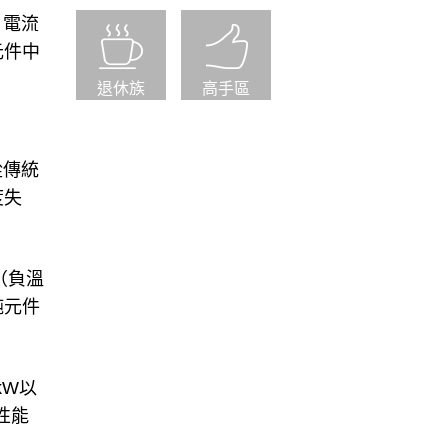
、電流
元件中
退休族
高手區
從傳統
度失
（負溫
純元件
kW以
性能