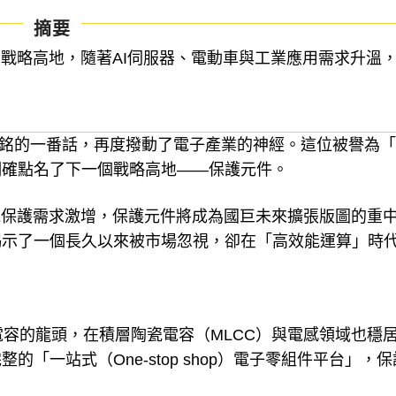
摘要
戰略高地，隨著AI伺服器、電動車與工業應用需求升溫
陳泰銘的一番話，再度撥動了電子產業的神經。這位被譽為
明確點名了下一個戰略高地——保護元件。
統保護需求激增，保護元件將成為國巨未來擴張版圖的重
揭示了一個長久以來被市場忽視，卻在「高效能運算」時
質電容的龍頭，在積層陶瓷電容（MLCC）與電感領域也穩
「一站式（One-stop shop）電子零組件平台」，