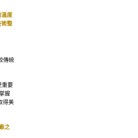
的溫度
技術整
較傳統
更重要
，掌握
取得美
廠之