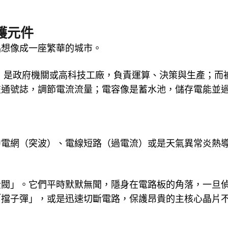
護元件
品想像成一座繁華的城市。
片）是政府機關或高科技工廠，負責運算、決策與生產；而
交通號誌，調節電流流量；電容像是蓄水池，儲存電能並
中電網（突波）、電線短路（過電流）或是天氣異常炎熱
全閥」。它們平時默默無聞，隱身在電路板的角落，一旦
「擋子彈」，或是迅速切斷電路，保護昂貴的主核心晶片