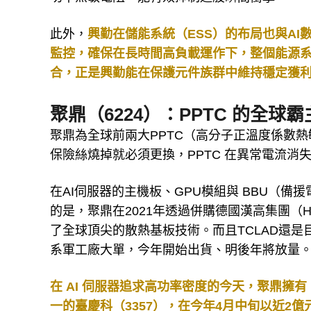
此外，
興勤在儲能系統（ESS）的布局也與A
監控，確保在長時間高負載運作下，整個能源
合，正是興勤能在保護元件族群中維持穩定獲
聚鼎（6224）：PPTC 的全球霸
聚鼎為全球前兩大PPTC（高分子正溫度係數熱
保險絲燒掉就必須更換，PPTC 在異常電流消
在AI伺服器的主機板、GPU模組與 BBU（備
的是，聚鼎在2021年透過併購德國漢高集團（H
了全球頂尖的散熱基板技術。而且TCLAD還
系軍工廠大單，今年開始出貨、明後年將放量
在 AI 伺服器追求高功率密度的今天，聚鼎
一的臺慶科（3357），在今年4月中旬以近2億