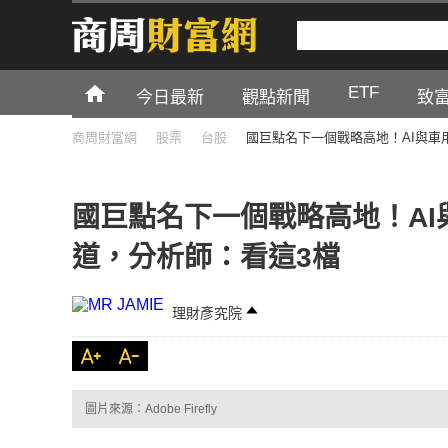
ETF
今日最新
觀點新聞
致
商周財富網
股票
台股
國巨點名下一個戰略高地！AI與車
國巨點名下一個戰略高地！A
道，分析師：看這3檔
理財彥究院
圖片來源：Adobe Firefly