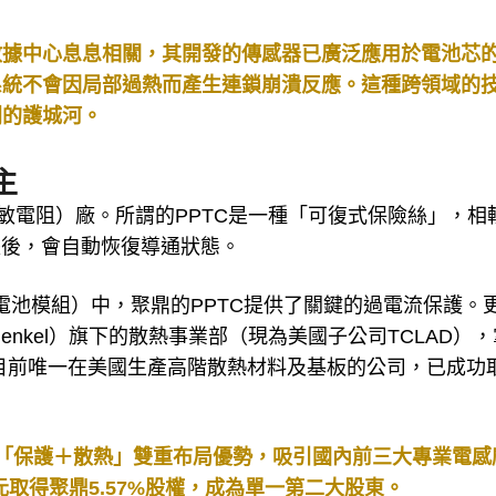
I數據中心息息相關，其開發的傳感器已廣泛應用於電池芯
系統不會因局部過熱而產生連鎖崩潰反應。這種跨領域的
利的護城河。
主
敏電阻）廠。所謂的PPTC是一種「可復式保險絲」，相
失後，會自動恢復導通狀態。
援電池模組）中，聚鼎的PPTC提供了關鍵的過電流保護。
enkel）旗下的散熱事業部（現為美國子公司TCLAD）
是目前唯一在美國生產高階散熱材料及基板的公司，已成功
。
擁有「保護＋散熱」雙重布局優勢，吸引國內前三大專業電感
元取得聚鼎5.57%股權，成為單一第二大股東。