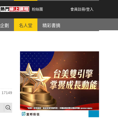
粉絲團
會員註冊
/
登入
企劃
名人堂
精彩書摘
17149