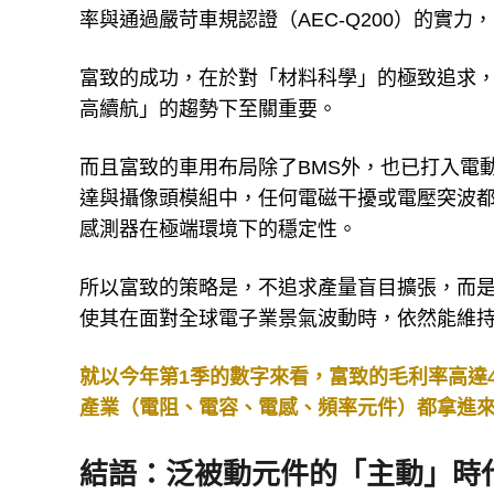
率與通過嚴苛車規認證（AEC-Q200）的實力，
富致的成功，在於對「材料科學」的極致追求，
高續航」的趨勢下至關重要。
而且富致的車用布局除了BMS外，也已打入電
達與攝像頭模組中，任何電磁干擾或電壓突波
感測器在極端環境下的穩定性。
所以富致的策略是，不追求產量盲目擴張，而
使其在面對全球電子業景氣波動時，依然能維
就以今年第1季的數字來看，富致的毛利率高達4
產業（電阻、電容、電感、頻率元件）都拿進來
結語：泛被動元件的「主動」時