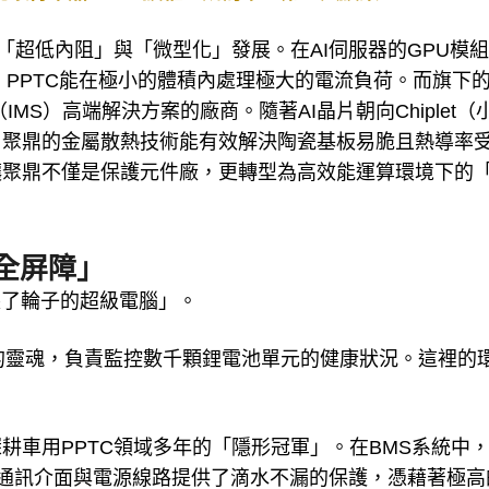
「超低內阻」與「微型化」發展。在AI伺服器的GPU模
）PPTC能在極小的體積內處理極大的電流負荷。而旗下
MS）高端解決方案的廠商。隨著AI晶片朝向Chiplet（
，聚鼎的金屬散熱技術能有效解決陶瓷基板易脆且熱導率
讓聚鼎不僅是保護元件廠，更轉型為高效能運算環境下的
安全屏障」
裝了輪子的超級電腦」。
的靈魂，負責監控數千顆鋰電池單元的健康狀況。這裡的
耕車用PPTC領域多年的「隱形冠軍」。在BMS系統中
，為通訊介面與電源線路提供了滴水不漏的保護，憑藉著極高