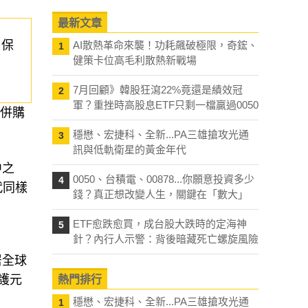
最新文章
，保
AI散熱革命來襲！功耗飆破極限，奇鋐、
1
健策卡位高毛利散熱新戰場
7月回顧》韓股狂瀉22%竟還是績效冠
2
軍？重挫時高股息ETF只剩一檔贏過0050
「併購
穩懋、宏捷科、全新...PA三雄搶攻光通
3
訊與低軌衛星的黃金年代
中之
0050、台積電、00878...你願意投資多少
4
代同樣
錢？真正想改變人生，關鍵在「數大」
ETF愈跌愈買，成台股大跌時的定海神
5
針？內行人示警：背後暗藏死亡螺旋風險
居全球
保護元
熱門排行
穩懋、宏捷科、全新...PA三雄搶攻光通
1