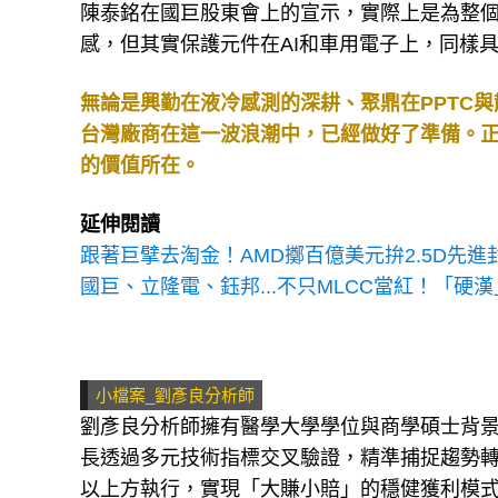
陳泰銘在國巨股東會上的宣示，實際上是為整
感，但其實保護元件在AI和車用電子上，同樣
無論是興勤在液冷感測的深耕、聚鼎在PPTC
台灣廠商在這一波浪潮中，已經做好了準備。
的價值所在。
延伸閱讀
跟著巨擘去淘金！AMD擲百億美元拚2.5D先進
國巨、立隆電、鈺邦...不只MLCC當紅！「硬
小檔案_劉彥良分析師
劉彥良分析師擁有醫學大學學位與商學碩士背
長透過多元技術指標交叉驗證，精準捕捉趨勢轉
以上方執行，實現「大賺小賠」的穩健獲利模