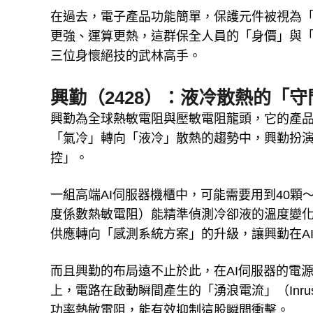
在過去，電子產品功能簡單，保護元件被視為「
更強、運算更熱，這群保全人員的「身價」與
三位身懷絕技的武林高手。
興勤（2428）：液冷散熱的「守
興勤為全球熱敏電阻與壓敏電阻龍頭，它的產品
「氣冷」轉向「液冷」散熱的趨勢中，興勤扮
控」。
一組高端AI伺服器機櫃中，可能需要用到40顆
度係數熱敏電阻）能精準偵測冷卻液的溫度變
供應轉向「感測系統方案」的升級，讓興勤在A
而且興勤的布局遠不止於此，在AI伺服器的電源供
上，電路在啟動瞬間產生的「湧浪電流」（Inrus
功率熱敏電阻，能有效抑制這股瞬間衝擊。