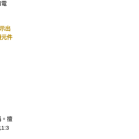
和電
示出
護元件
稱。擅
:3