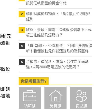
訊與低軌衛星的黃金年代
磷化銦成稀缺物資，「5台廠」坐收戰略
2
紅利
欣興、景碩、南電...IC載板漲價潮下，載
3
板三雄誰最具爆發力？
被動元
過濾雜
「買進國巨、公園相聚」？國巨股價近腰
4
斬！看懂被動元件暴漲暴跌的隱藏脈絡
台積電、聯發科、鴻海、台達電全面轉
5
強，4萬2000點是這波的低點嗎？
導致設
你是哪種族群?
偵測到
不被燒
領薪族
房貸族
養兒族