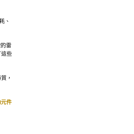
耗、
駛的雷
了這些
特質，
動元件