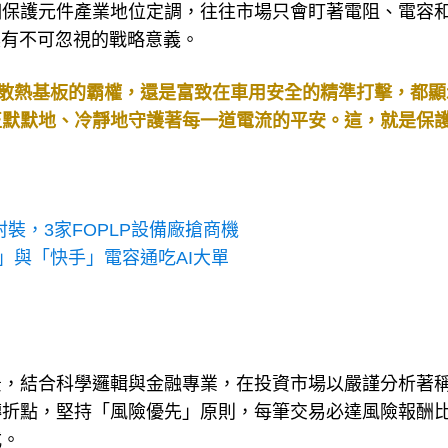
個保護元件產業地位定調，往往市場只會盯著電阻、電容
具有不可忽視的戰略意義。
與散熱基板的霸權，還是富致在車用安全的精準打擊，都顯
正默默地、冷靜地守護著每一道電流的平安。這，就是保
封裝，3家FOPLP設備廠搶商機
漢」與「快手」電容通吃AI大單
景，結合科學邏輯與金融專業，在投資市場以嚴謹分析著
折點，堅持「風險優先」原則，每筆交易必達風險報酬比1
式。