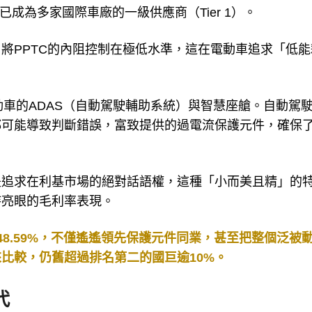
已成為多家國際車廠的一級供應商（Tier 1）。
將PPTC的內阻控制在極低水準，這在電動車追求「低能
動車的ADAS（自動駕駛輔助系統）與智慧座艙。自動駕
都可能導致判斷錯誤，富致提供的過電流保護元件，確保
是追求在利基市場的絕對話語權，這種「小而美且精」的
持亮眼的毛利率表現。
8.59%，不僅遙遙領先保護元件同業，甚至把整個泛被
比較，仍舊超過排名第二的國巨逾10%。
代