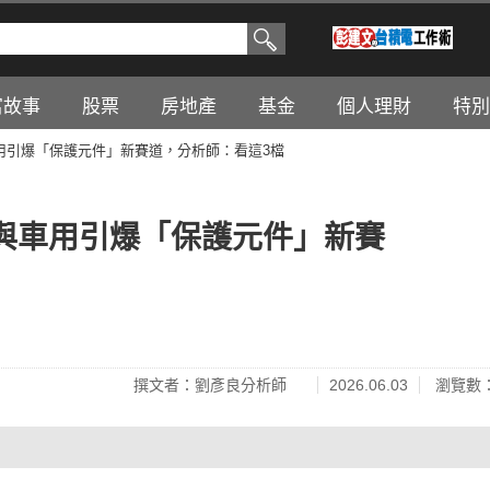
富故事
股票
房地產
基金
個人理財
特別
用引爆「保護元件」新賽道，分析師：看這3檔
I與車用引爆「保護元件」新賽
撰文者：劉彥良分析師
2026.06.03
瀏覽數：