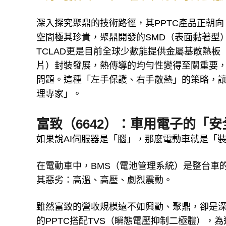
深入探究聚鼎的技術路徑，其PPTC產品正朝向
空間極其珍貴，聚鼎開發的SMD（表面黏著型
TCLAD更是目前全球少數能提供金屬基散熱板（I
片）封裝發展，熱傳導的均勻性變得至關重要
問題。這種「左手保護、右手散熱」的策略，
理專家」。
富致（6642）：車用電子的「
如果說AI伺服器是「腦」，那麼電動車就是「
在電動車中，BMS（電池管理系統）是整台車
其惡劣：高溫、高壓、劇烈震動。
雖然富致的營收規模遠不如興勤、聚鼎，卻是深
的PPTC搭配TVS（瞬態電壓抑制二極體）