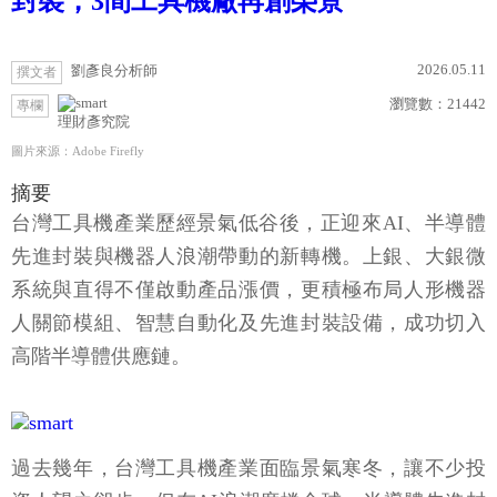
封裝，3間工具機廠再創榮景
2026.05.11
劉彥良分析師
撰文者
瀏覽數：
21442
專欄
理財彥究院
圖片來源：Adobe Firefly
摘要
台灣工具機產業歷經景氣低谷後，正迎來AI、半導體
先進封裝與機器人浪潮帶動的新轉機。上銀、大銀微
系統與直得不僅啟動產品漲價，更積極布局人形機器
人關節模組、智慧自動化及先進封裝設備，成功切入
高階半導體供應鏈。
過去幾年，台灣工具機產業面臨景氣寒冬，讓不少投