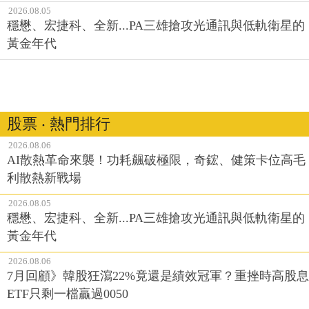
2026.08.05
穩懋、宏捷科、全新...PA三雄搶攻光通訊與低軌衛星的
黃金年代
股票 ‧ 熱門排行
2026.08.06
AI散熱革命來襲！功耗飆破極限，奇鋐、健策卡位高毛
利散熱新戰場
2026.08.05
穩懋、宏捷科、全新...PA三雄搶攻光通訊與低軌衛星的
黃金年代
2026.08.06
7月回顧》韓股狂瀉22%竟還是績效冠軍？重挫時高股息
ETF只剩一檔贏過0050