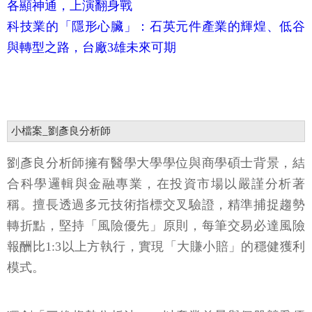
各顯神通，上演翻身戰
科技業的「隱形心臟」：石英元件產業的輝煌、低谷
與轉型之路，台廠3雄未來可期
小檔案_劉彥良分析師
劉彥良分析師擁有醫學大學學位與商學碩士背景，結
合科學邏輯與金融專業，在投資市場以嚴謹分析著
稱。擅長透過多元技術指標交叉驗證，精準捕捉趨勢
轉折點，堅持「風險優先」原則，每筆交易必達風險
報酬比1:3以上方執行，實現「大賺小賠」的穩健獲利
模式。