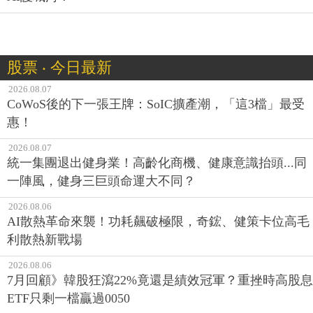
股票 ‧ 今日最新
2026.08.07
CoWoS後的下一張王牌：SoIC擴產潮，「這3檔」最受
惠！
2026.08.07
統一集團退出健身業！高齡化商機、健康意識抬頭...同
一陣風，健身三巨頭命運大不同？
2026.08.06
AI散熱革命來襲！功耗飆破極限，奇鋐、健策卡位高毛
利散熱新戰場
2026.08.06
7月回顧》韓股狂瀉22%竟還是績效冠軍？重挫時高股息
ETF只剩一檔贏過0050