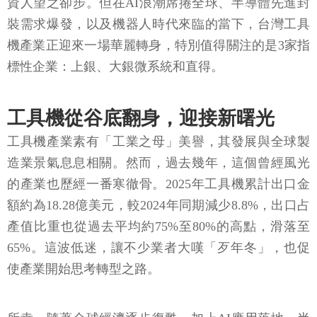
資人望之卻步。但在AI浪潮席捲全球、半導體先進封
裝需求爆發，以及機器人時代來臨的當下，台灣工具
機產業正迎來一場華麗轉身，特別值得關注的是3家指
標性企業：上銀、大銀微系統和直得。
工具機從谷底翻身，迎接新曙光
工具機產業素有「工業之母」美譽，其發展與全球製
造業景氣息息相關。然而，過去幾年，這個曾經風光
的產業也歷經一番寒徹骨。2025年工具機累計出口金
額約為18.28億美元，較2024年同期減少8.8%，出口占
產值比重也從過去平均約75%至80%的高點，滑落至
65%。這波低迷，讓不少業者大嘆「歹年冬」，也促
使產業開始思考轉型之路。