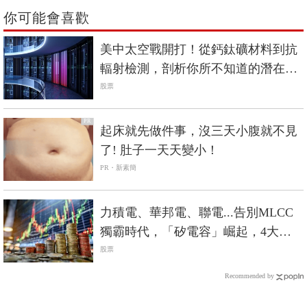
你可能會喜歡
美中太空戰開打！從鈣鈦礦材料到抗
輻射檢測，剖析你所不知道的潛在獲
利密碼
股票
PR
起床就先做件事，沒三天小腹就不見
了! 肚子一天天變小！
PR・新素簡
力積電、華邦電、聯電...告別MLCC
獨霸時代，「矽電容」崛起，4大台
廠搶先機
股票
Recommended by