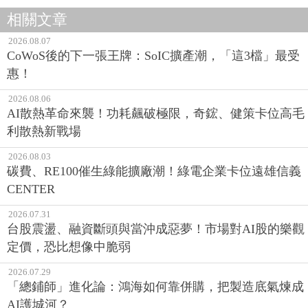
相關文章
2026.08.07
CoWoS後的下一張王牌：SoIC擴產潮，「這3檔」最受
惠！
2026.08.06
AI散熱革命來襲！功耗飆破極限，奇鋐、健策卡位高毛
利散熱新戰場
2026.08.03
碳費、RE100催生綠能擴廠潮！綠電企業卡位遠雄信義
CENTER
2026.07.31
台股震盪、融資斷頭與當沖成惡夢！市場對AI股的樂觀
定價，恐比想像中脆弱
2026.07.29
「總鋪師」進化論：鴻海如何靠併購，把製造底氣煉成
AI護城河？