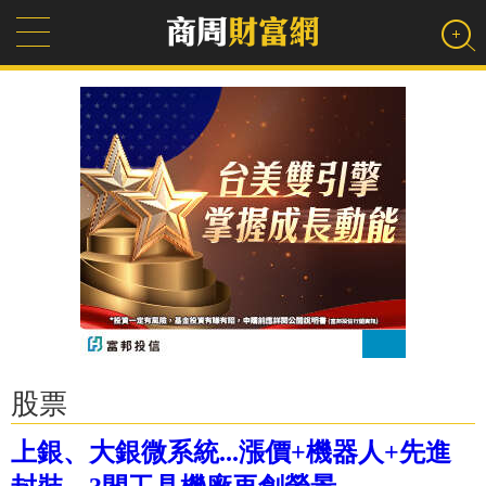
股票
上銀、大銀微系統...漲價+機器人+先進