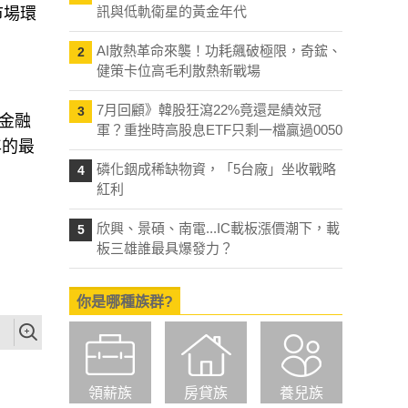
訊與低軌衛星的黃金年代
市場環
AI散熱革命來襲！功耗飆破極限，奇鋐、
2
健策卡位高毛利散熱新戰場
7月回顧》韓股狂瀉22%竟還是績效冠
3
年金融
軍？重挫時高股息ETF只剩一檔贏過0050
年的最
磷化銦成稀缺物資，「5台廠」坐收戰略
4
紅利
欣興、景碩、南電...IC載板漲價潮下，載
5
板三雄誰最具爆發力？
你是哪種族群?
領薪族
房貸族
養兒族