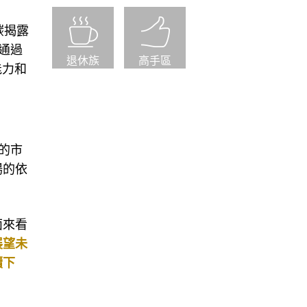
碳揭露
便通過
退休族
高手區
能力和
的市
場的依
面來看
展望未
續下