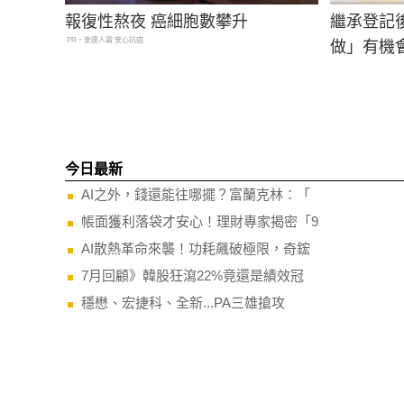
報復性熬夜 癌細胞數攀升
繼承登記
PR・安達人壽 安心抗癌
做」有機
今日最新
AI之外，錢還能往哪擺？富蘭克林：「
帳面獲利落袋才安心！理財專家揭密「9
AI散熱革命來襲！功耗飆破極限，奇鋐
7月回顧》韓股狂瀉22%竟還是績效冠
穩懋、宏捷科、全新...PA三雄搶攻