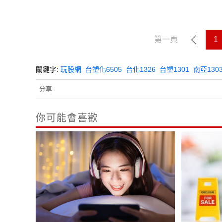
第一頁
1
關鍵字:
玩股網
台塑化6505
台化1326
台塑1301
南亞130
分享:
你可能會喜歡