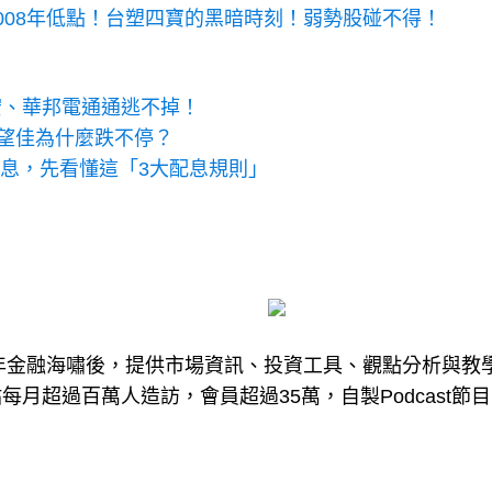
008年低點！台塑四寶的黑暗時刻！弱勢股碰不得！
宏、華邦電通通逃不掉！
，展望佳為什麼跌不停？
領息，先看懂這「3大配息規則」
8年金融海嘯後，提供市場資訊、投資工具、觀點分析與教
月超過百萬人造訪，會員超過35萬，自製Podcast節