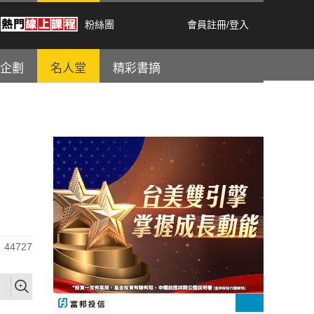
粉絲團
會員註冊
/
登入
企劃
名人堂
精彩書摘
44727