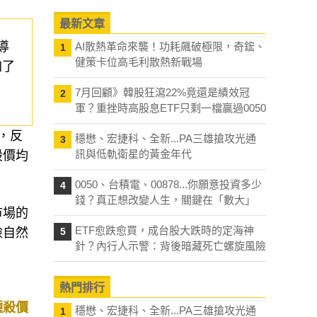
最新文章
導
AI散熱革命來襲！功耗飆破極限，奇鋐、
1
健策卡位高毛利散熱新戰場
加了
7月回顧》韓股狂瀉22%竟還是績效冠
2
軍？重挫時高股息ETF只剩一檔贏過0050
，反
穩懋、宏捷科、全新...PA三雄搶攻光通
3
訊與低軌衛星的黃金年代
股價均
0050、台積電、00878...你願意投資多少
4
錢？真正想改變人生，關鍵在「數大」
市場的
ETF愈跌愈買，成台股大跌時的定海神
險自然
5
針？內行人示警：背後暗藏死亡螺旋風險
熱門排行
種殺價
穩懋、宏捷科、全新...PA三雄搶攻光通
1