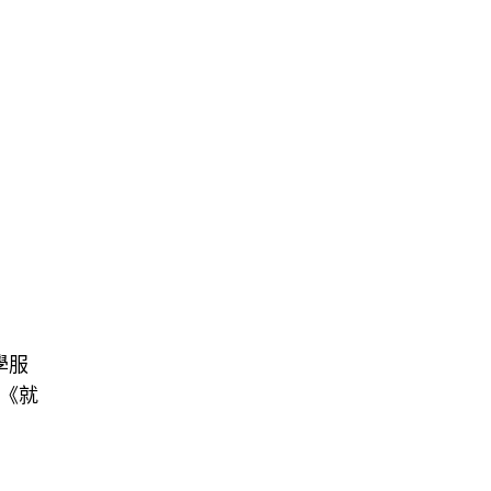
學服
目《就