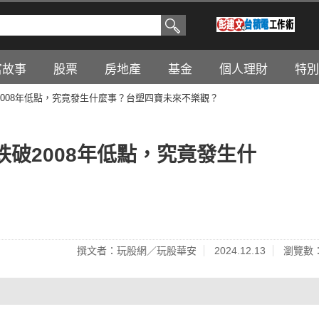
富故事
股票
房地產
基金
個人理財
特別
008年低點，究竟發生什麼事？台塑四寶未來不樂觀？
破2008年低點，究竟發生什
撰文者：玩股網／玩股華安
2024.12.13
瀏覽數：