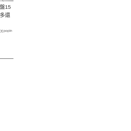
盤15
多還