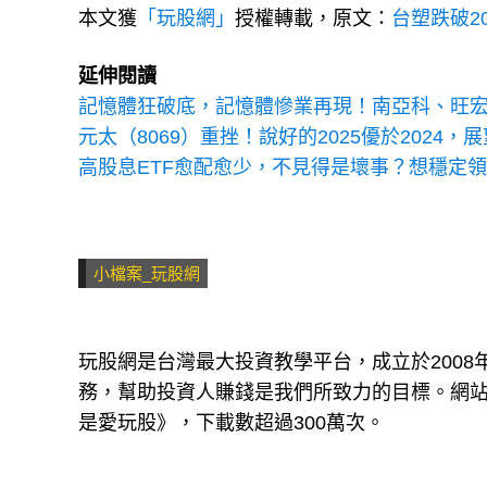
本文獲
「玩股網」
授權轉載，原文：
台塑跌破2
延伸閱讀
記憶體狂破底，記憶體慘業再現！南亞科、旺
元太（8069）重挫！說好的2025優於2024
高股息ETF愈配愈少，不見得是壞事？想穩定
小檔案_玩股網
玩股網是台灣最大投資教學平台，成立於200
務，幫助投資人賺錢是我們所致力的目標。網站每
是愛玩股》，下載數超過300萬次。