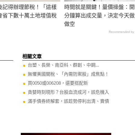
後記得辦理節稅！「這樣
時間就是關鍵！量價操盤：開
會省下數十萬土地增值稅
分鐘算出成交量，決定今天做
做空
Recommended by
相關文章
台塑、長榮、南亞科、群創、中鋼...
無懼美國關稅、「內需防禦股」成焦點！
買0050或006208，還要搭配新
貪婪時刻現形？台股血流成河，該危機入
滿手債券終解套，該趁勢停利出清、賣債