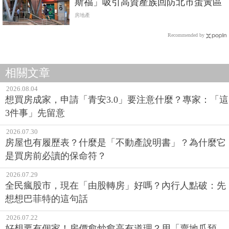
斯福」吸引高資產族回防北市蛋黃區
房地產
Recommended by
相關文章
2026.08.04
想買房成家，申請「青安3.0」要注意什麼？專家：「這
3件事」先留意
2026.07.30
房屋也有履歷表？什麼是「不動產說明書」？為什麼它
是買房前必讀的保命符？
2026.07.29
全民瘋股市，現在「由股轉房」好嗎？內行人點破：先
想想巴菲特的這句話
2026.07.22
好想要有個家！房價愈炒愈高有道理？用「賣地瓜預