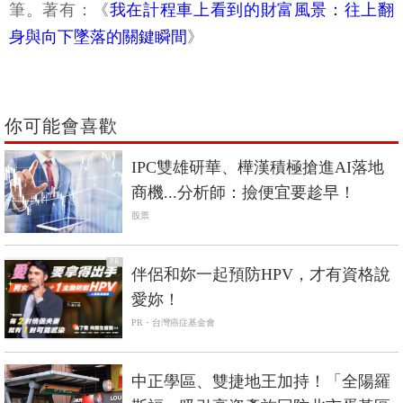
筆。著有：《
我在計程車上看到的財富風景：往上翻
身與向下墜落的關鍵瞬間
》
你可能會喜歡
IPC雙雄研華、樺漢積極搶進AI落地
商機...分析師：撿便宜要趁早！
股票
PR
伴侶和妳一起預防HPV，才有資格說
愛妳！
PR・台灣癌症基金會
中正學區、雙捷地王加持！「全陽羅