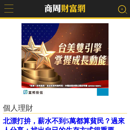
個人理財
北漂打拚，薪水不到5萬都算貧民？過來