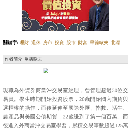
關鍵字:
理財
退休
房市
投資
股市
財富
畢德歐夫
北漂
作者簡介_畢德歐夫
現職為外資券商當沖交易室經理，曾管理超過30位交
易員。學生時期開始投資股票，20歲開始國內期貨與
選擇權的操作，而後延伸至國際外匯、指數、活牛、
農產品與美國公債期貨，22歲賺到了第一個百萬。而
後進入外商當沖交易室學習，累積交易筆數超過125萬