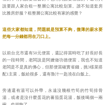
說要跟人家合租一整層公寓比較划算。誰不知道套房
比雅房舒服？租整層公寓比較有家的感覺？
這些大家都知道，問題就是預算不夠，微薄的薪水要
把每一分錢都用在刀口上。
以前台北市還有50元便當，還記得當時吃了好長好長
的一段時間，老闆說是阿嬤做功德便當，我也不知道
老闆是不是真的佛心，但那便當確實省錢，挑3樣菜搭
配1主菜，飯給很多，還有魯汁一匙澆在白飯上。
旁邊還有湯可以外帶，永遠沒幾根竹筍的竹筍排骨
湯，或者是沒什麼蛋花的蕃茄蛋花湯，飯後喝個一兩
碗，也就飽了。