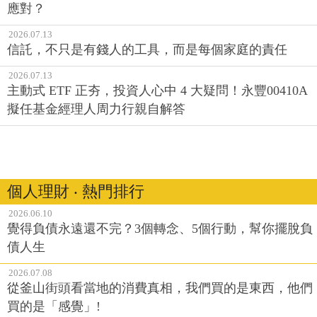
應對？
2026.07.13
信託，不只是有錢人的工具，而是每個家庭的責任
2026.07.13
主動式 ETF 正夯，投資人心中 4 大疑問！永豐00410A
擬任基金經理人周力行親自解答
個人理財 ‧ 熱門排行
2026.06.10
覺得負債永遠還不完？3個轉念、5個行動，幫你擺脫負
債人生
2026.07.08
從釜山街頭看當地的消費真相，我們買的是東西，他們
買的是「感覺」!