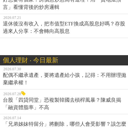
言」看懂背後的炒房邏輯
2026.07.21
退休後沒有收入，把市值型ETF換成高股息好嗎？存股
過來人分享：不會轉向高股息
個人理財 ‧ 今日最新
2026.07.30
配偶不繼承遺產，要將遺產給小孩，記得：不用辦理拋
棄繼承權！
2026.07.28
台股「四貸同堂」恐複製韓國去槓桿風暴？陳威良揭
「融資體脂率」不高
2026.07.14
「兄弟姊妹特留分」將刪除，哪些人會受影響？該怎麼