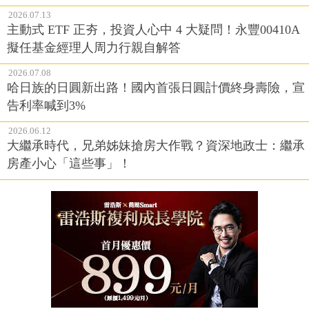
2026.07.13
主動式 ETF 正夯，投資人心中 4 大疑問！永豐00410A
擬任基金經理人周力行親自解答
2026.07.08
哈日族的日圓新出路！國內首張日圓計價終身壽險，宣
告利率喊到3%
2026.06.12
大繼承時代，兄弟姊妹搶房大作戰？資深地政士：繼承
房產小心「這些事」！