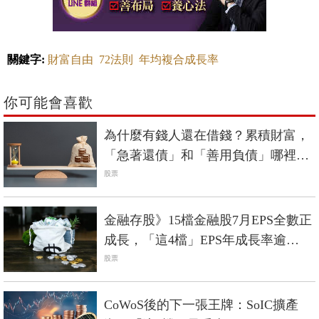
關鍵字:
財富自由
72法則
年均複合成長率
你可能會喜歡
為什麼有錢人還在借錢？累積財富，
「急著還債」和「善用負債」哪裡不
一樣？
股票
金融存股》15檔金融股7月EPS全數正
成長，「這4檔」EPS年成長率逾
100%
股票
CoWoS後的下一張王牌：SoIC擴產