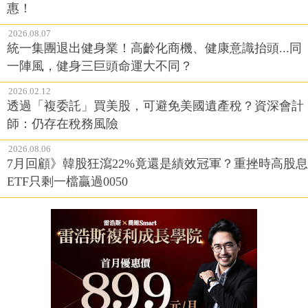
惠！
2026.08.07
統一集團退出健身業！高齡化商機、健康意識抬頭...同
一陣風，健身三巨頭命運大不同？
2026.02.12
透過「複委託」買美股，可避免美國遺產稅？資深會計
師：仍存在稅務風險
2026.08.06
7月回顧》韓股狂瀉22%竟還是績效冠軍？重挫時高股息
ETF只剩一檔贏過0050