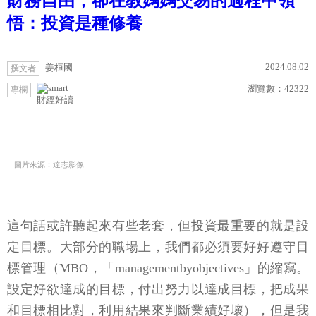
財務自由，卻在教媽媽交易的過程中領
悟：投資是種修養
2024.08.02
姜桓國
撰文者
瀏覽數：
42322
專欄
財經好讀
圖片來源：達志影像
這句話或許聽起來有些老套，但投資最重要的就是設
定目標。大部分的職場上，我們都必須要好好遵守目
標管理（MBO，「managementbyobjectives」的縮寫。
設定好欲達成的目標，付出努力以達成目標，把成果
和目標相比對，利用結果來判斷業績好壞），但是我