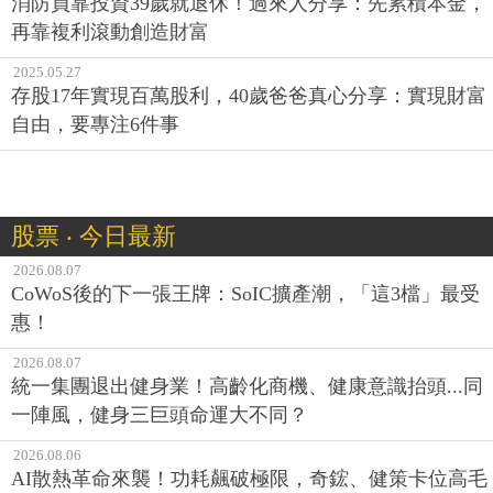
消防員靠投資39歲就退休！過來人分享：先累積本金，
再靠複利滾動創造財富
2025.05.27
存股17年實現百萬股利，40歲爸爸真心分享：實現財富
自由，要專注6件事
股票 ‧ 今日最新
2026.08.07
CoWoS後的下一張王牌：SoIC擴產潮，「這3檔」最受
惠！
2026.08.07
統一集團退出健身業！高齡化商機、健康意識抬頭...同
一陣風，健身三巨頭命運大不同？
2026.08.06
AI散熱革命來襲！功耗飆破極限，奇鋐、健策卡位高毛