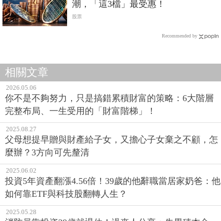
潮，「這3檔」最受惠！
股票
Recommended by
相關文章
2026.05.06
你不是不夠努力，只是搞錯累積財富的策略：6大階層
完整布局、一生受用的「財富階梯」！
2025.08.27
父母想提早贈與財產給子女，又擔心子女棄之不顧，怎
麼辦？3方向可先釐清
2025.06.02
投資5年資產翻漲4.56倍！39歲的他辭職當居家奶爸：他
如何靠ETF與科技股翻轉人生？
2025.05.28