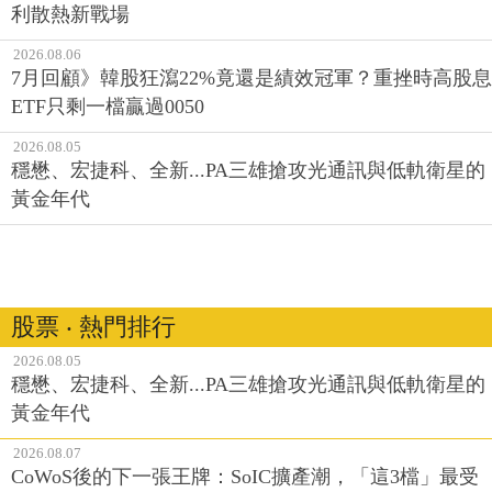
利散熱新戰場
2026.08.06
7月回顧》韓股狂瀉22%竟還是績效冠軍？重挫時高股息
ETF只剩一檔贏過0050
2026.08.05
穩懋、宏捷科、全新...PA三雄搶攻光通訊與低軌衛星的
黃金年代
股票 ‧ 熱門排行
2026.08.05
穩懋、宏捷科、全新...PA三雄搶攻光通訊與低軌衛星的
黃金年代
2026.08.07
CoWoS後的下一張王牌：SoIC擴產潮，「這3檔」最受