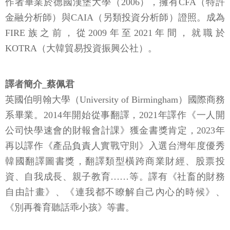
作者畢業於德國漢堡大學（2006），擁有CFA（特許
金融分析師）與CAIA（另類投資分析師）證照。成為
FIRE族之前，從2009年至2021年間，就職於
KOTRA（大韓貿易投資振興公社）。
譯者簡介_蔡佩君
英國伯明翰大學（University of Birmingham）國際商務
系畢業。2014年開始從事翻譯，2021年譯作《一人開
公司快學速會的財報會計課》獲金書獎肯定，2023年
再以譯作《產品負責人實戰守則》入選台灣年度優秀
韓國翻譯圖書獎，翻譯類型橫跨商業財經、股票投
資、自我成長、親子教育……等。譯有《社畜的財務
自由計畫》、《連我都不瞭解自己內心的時候》、
《別再養育聽話乖小孩》等書。