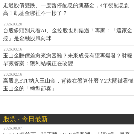
走過股債雙跌、一度暫停配息的凱基金，4年後配息創
高！凱基金哪裡不一樣了？
2026.03.20
台股多頭別只看AI、金控股也別錯過！專家：「這家金
控」是金融股風向球
2026.03.16
玉山金賺價差愈來愈困難？未來成長有望再爆發？財報
早藏答案：獲利結構正在改變
2026.02.16
高股息ETF納入玉山金，背後在盤算什麼？2大關鍵看懂
玉山金的「轉型節奏」
股票 ‧ 今日最新
2026.08.07