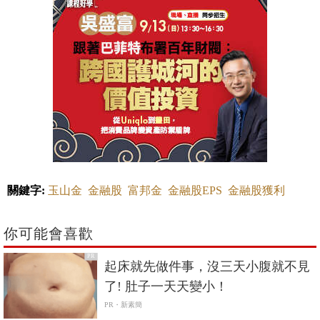
關鍵字:
玉山金
金融股
富邦金
金融股EPS
金融股獲利
你可能會喜歡
PR
起床就先做件事，沒三天小腹就不見
了! 肚子一天天變小！
PR・新素簡