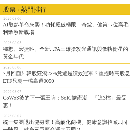
股票 ‧ 熱門排行
2026.08.06
AI散熱革命來襲！功耗飆破極限，奇鋐、健策卡位高毛
利散熱新戰場
2026.08.05
穩懋、宏捷科、全新...PA三雄搶攻光通訊與低軌衛星的
黃金年代
2026.08.06
7月回顧》韓股狂瀉22%竟還是績效冠軍？重挫時高股息
ETF只剩一檔贏過0050
2026.08.07
CoWoS後的下一張王牌：SoIC擴產潮，「這3檔」最受
惠！
2026.08.07
統一集團退出健身業！高齡化商機、健康意識抬頭...同
一陣風，健身三巨頭命運大不同？