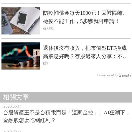
防疫補償金每天1000元！因被隔離、
檢疫不能工作，5步驟就可申請！
個人理財
退休後沒有收入，把市值型ETF換成
高股息好嗎？存股過來人分享：不會
轉向高股息
ETF
Recommended by
相關文章
2026.06.14
台股資產王不是台積電而是「這家金控」！AI狂潮下，
金融股怎麼吃到紅利？
2026.05.27