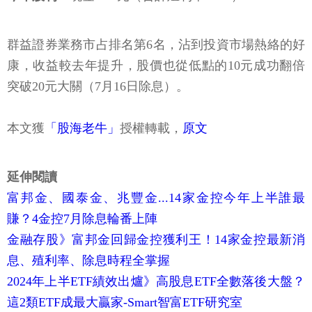
群益證券業務市占排名第6名，沾到投資市場熱絡的好
康，收益較去年提升，股價也從低點的10元成功翻倍
突破20元大關（7月16日除息）。
本文獲
「股海老牛」
授權轉載，
原文
延伸閱讀
富邦金、國泰金、兆豐金...14家金控今年上半誰最
賺？4金控7月除息輪番上陣
金融存股》富邦金回歸金控獲利王！14家金控最新消
息、殖利率、除息時程全掌握
2024年上半ETF績效出爐》高股息ETF全數落後大盤？
這2類ETF成最大贏家-Smart智富ETF研究室