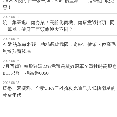
CoWoS後的下一張王牌：SoIC擴產潮，「這3檔」最受
惠！
2026.08.07
統一集團退出健身業！高齡化商機、健康意識抬頭...同
一陣風，健身三巨頭命運大不同？
2026.08.06
AI散熱革命來襲！功耗飆破極限，奇鋐、健策卡位高毛
利散熱新戰場
2026.08.06
7月回顧》韓股狂瀉22%竟還是績效冠軍？重挫時高股息
ETF只剩一檔贏過0050
2026.08.05
穩懋、宏捷科、全新...PA三雄搶攻光通訊與低軌衛星的
黃金年代