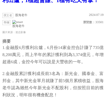
利出爐，1檔超會賺、1檔有吃又有拿！
2024.07.19
股海老牛
撰文者
瀏覽數：
33501
專欄
股海老牛
圖片來源：達志影像
摘要
1.金融股6月獲利出爐，6月份14家金控合計賺了735億
8,200萬元，而上半年的累計獲利則為3,374億元，年增
超過6成，金控今年可以說是大豐收的一年。
2.金融股累計獲利成長前3名為：新光金、國泰金、富
邦金，其中新光金單月就賺了前5個月累積收益，股海
老牛認為雖然今年新光金不配股利，但按照目前的獲
利狀況，明年很有機會配息！