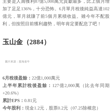
主要是人壽獲利87億5,000萬元貢獻最多，比上個月增
加了足足136%，十分恐怖。6月單月稅後純益高達102
億元，單月就賺了前5個月累積收益。雖今年不配股
利，但按照目前獲利趨勢，明年肯定要配息了吧！
玉山金（2884）
圖片來源：股海老牛
6月稅後盈餘：
22億1,000萬元
上半年累計稅後盈餘：
127億2,000萬（比去年同期
+20.6%）
累計EPS：
0.81元
今年股利：
現金1.2元，股票0.2元（07.25除權息）