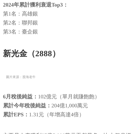
2024年累計獲利衰退Top3：
第1名：高雄銀
第2名：聯邦銀
第3名：臺企銀
新光金（2888）
圖片來源：股海老牛
6月稅後純益：
102億元（單月就賺飽飽）
累計今年稅後純益：
204億1,000萬元
累計EPS：
1.31元（年增高達4倍）