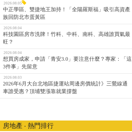
2026.08.05
中正學區、雙捷地王加持！「全陽羅斯福」吸引高資產
族回防北市蛋黃區
2026.08.04
科技園區房市洗牌！竹科、中科、南科、高雄誰買氣最
旺？
2026.08.04
想買房成家，申請「青安3.0」要注意什麼？專家：「這
3件事」先留意
2026.08.03
2026年6月大台北地區捷運站周邊房價統計》三鶯線通
車誰受惠？頂埔雙漲靠就業撐盤
房地產 ‧ 熱門排行