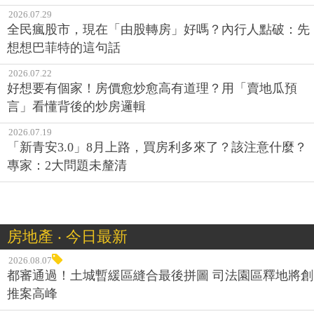
2026.07.29
全民瘋股市，現在「由股轉房」好嗎？內行人點破：先
想想巴菲特的這句話
2026.07.22
好想要有個家！房價愈炒愈高有道理？用「賣地瓜預
言」看懂背後的炒房邏輯
2026.07.19
「新青安3.0」8月上路，買房利多來了？該注意什麼？
專家：2大問題未釐清
房地產 ‧ 今日最新
2026.08.07
都審通過！土城暫緩區縫合最後拼圖 司法園區釋地將創
推案高峰