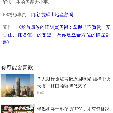
解決一生的房產大小事。
FB粉絲專頁：
阿宅-雙碩士地產顧問
著作：
《給首購族的聰明買房術：掌握「不買貴、安
心住、賺增值」的關鍵，為你建立全方位的購屋計
畫》
你可能會喜歡
３大銀行搶駐背後原因曝光 福樺中央
大樓：林口商辦時代來了！
房地產
PR
伴侶和妳一起預防HPV，才有資格說