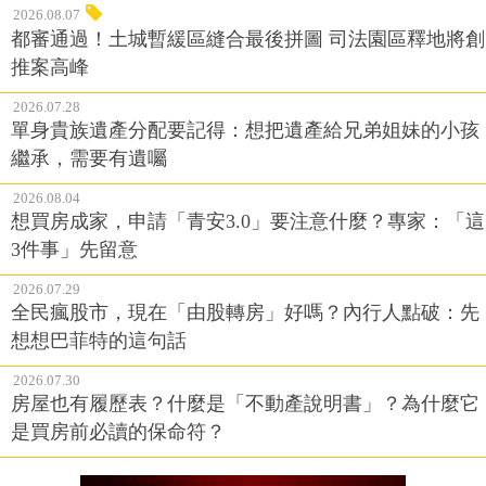
2026.08.07
都審通過！土城暫緩區縫合最後拼圖 司法園區釋地將創
推案高峰
2026.07.28
單身貴族遺產分配要記得：想把遺產給兄弟姐妹的小孩
繼承，需要有遺囑
2026.08.04
想買房成家，申請「青安3.0」要注意什麼？專家：「這
3件事」先留意
2026.07.29
全民瘋股市，現在「由股轉房」好嗎？內行人點破：先
想想巴菲特的這句話
2026.07.30
房屋也有履歷表？什麼是「不動產說明書」？為什麼它
是買房前必讀的保命符？