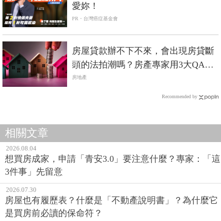
愛妳！
PR・台灣癌症基金會
房屋貸款辦不下不來，會出現房貸斷
頭的法拍潮嗎？房產專家用3大QA解
惑
房地產
Recommended by
相關文章
2026.08.04
想買房成家，申請「青安3.0」要注意什麼？專家：「這
3件事」先留意
2026.07.30
房屋也有履歷表？什麼是「不動產說明書」？為什麼它
是買房前必讀的保命符？