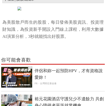
為美股散戶而生的股股，每日發佈美股資訊、投資理
財知識，為投資新手開設入門線上課程，利用大數據
AI演算分析，3秒就能找出好股票。
你可能會喜歡
PR
伴侶和妳一起預防HPV，才有資格說
愛妳！
PR・台灣癌症基金會
裕元花園酒店守護兒少不遺餘力 共創
身心障礙者平等就業機會