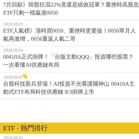
7月回顧》韓股狂瀉22%竟還是績效冠軍？重挫時高股息
ETF只剩一檔贏過0050
2026.08.05
ETF人氣榜》漲時買0050、重挫時更要撿！0050單月人
氣再激增，0056重返人氣二哥
2026.08.04
00410A正式掛牌！「台版主動QQQ」投資哪些股票？
一次看懂AI供應鏈布局
2026.08.03
台股科技新兵登場！AI投資不光看護國神山 00410A主
動式ETF布局科技供應鏈 8/3掛牌上市
ETF ‧ 熱門排行
2026.08.03