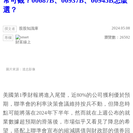
常可觀？00687B、00937B、00945B怎麼
選？
2024.05.08
股股知識庫
撰文者
瀏覽數：
26592
專欄
財富線上
圖片來源：達志影像
美國第1季財報將進入尾聲，近80%的公司獲利優於預
期，聯準會的利率決策會議維持按兵不動，但降息時
點可能將落在2024年下半年，然而就在上週公布的就
業數據超預期的滑落後，市場似乎又看見了降息的希
望，搭配上聯準會宣布的縮減購債與財政部的債券回