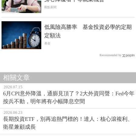
觀點新聞
低風險高勝率 基金投資必學的定期
定額法
基金
Recommended by
相關文章
2026.07.15
6月CPI意外降溫，通膨見頂了？2大外資同聲：Fed今年
按兵不動，明年將有小幅降息空間
2026.06.23
長期投資ETF，別再追熱門標的！達人：核心滾複利、
衛星兼顧成長