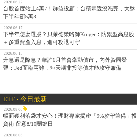
2026.06.22
台股首度站上4萬7！群益投顧：台積電還沒漲完，大盤
下半年衝5萬3
2026.06.17
下半年怎麼選股？貝萊德策略師Kruger：防禦型高息股
＋多重資產入息，進可攻退可守
2026.06.15
升息還是降息？華許6月首會牽動債市，內外資同發
聲：Fed面臨兩難，短天期非投等債才能攻守兼備
ETF ‧ 今日最新
2026.08.06
帳面獲利落袋才安心！理財專家揭密「9%攻守兼備」投
資術 留意8/10關鍵日
2026.08.06