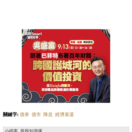
關鍵字:
債券
債市
降息
經濟衰退
小檔案_股股知識庫