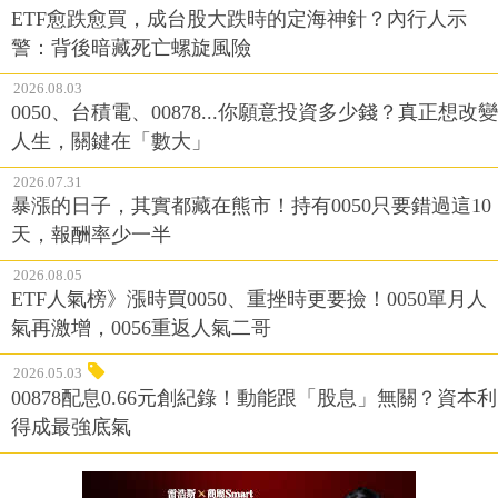
ETF愈跌愈買，成台股大跌時的定海神針？內行人示
警：背後暗藏死亡螺旋風險
2026.08.03
0050、台積電、00878...你願意投資多少錢？真正想改變
人生，關鍵在「數大」
2026.07.31
暴漲的日子，其實都藏在熊市！持有0050只要錯過這10
天，報酬率少一半
2026.08.05
ETF人氣榜》漲時買0050、重挫時更要撿！0050單月人
氣再激增，0056重返人氣二哥
2026.05.03
00878配息0.66元創紀錄！動能跟「股息」無關？資本利
得成最強底氣