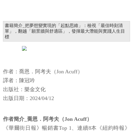
書籍簡介_把夢想變實現的「起點思維」：檢視「最佳時刻清
單」，翻越「願景牆與舒適區」，發揮最大潛能與實踐人生目
標
作者：喬恩．阿考夫（Jon Acuff）
譯者：陳冠吟
出版社：樂金文化
​​出版日期：2024/04/12
作者簡介_喬恩．阿考夫（Jon Acuff）
《華爾街日報》暢銷書Top 1、連續8本《紐約時報》