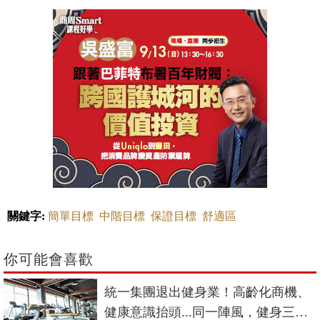
關鍵字:
簡單目標
中階目標
保證目標
舒適區
你可能會喜歡
統一集團退出健身業！高齡化商機、
健康意識抬頭...同一陣風，健身三巨