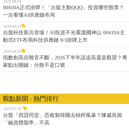
2026.08.04
00410A正式掛牌！「台版主動QQQ」投資哪些股票？
一次看懂AI供應鏈布局
2026.08.03
台股科技新兵登場！AI投資不光看護國神山 00410A主
動式ETF布局科技供應鏈 8/3掛牌上市
2026.08.03
指數創高但雜音不斷，2026下半年該追高還是觀望？專
家點出關鍵：分散不是口號
觀點新聞 ‧ 熱門排行
2026.07.28
台股「四貸同堂」恐複製韓國去槓桿風暴？陳威良揭
「融資體脂率」不高