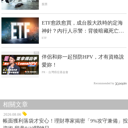
頭命運大不同？
股票
ETF愈跌愈買，成台股大跌時的定海
神針？內行人示警：背後暗藏死亡螺
旋風險
ETF
PR
伴侶和妳一起預防HPV，才有資格說
愛妳！
PR・台灣癌症基金會
Recommended by
相關文章
2026.08.06
帳面獲利落袋才安心！理財專家揭密「9%攻守兼備」投