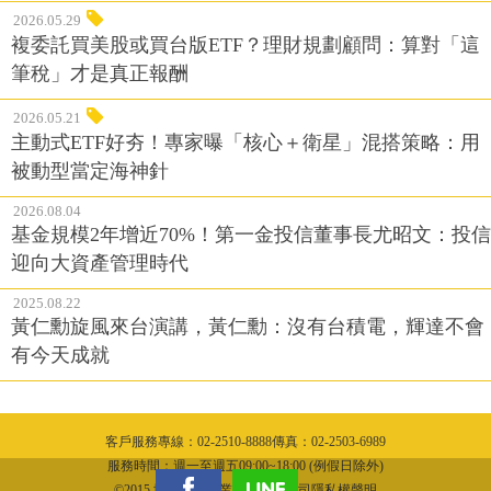
2026.05.29
複委託買美股或買台版ETF？理財規劃顧問：算對「這
筆稅」才是真正報酬
2026.05.21
主動式ETF好夯！專家曝「核心＋衛星」混搭策略：用
被動型當定海神針
2026.08.04
基金規模2年增近70%！第一金投信董事長尤昭文：投信
迎向大資產管理時代
2025.08.22
黃仁勳旋風來台演講，黃仁勳：沒有台積電，輝達不會
有今天成就
客戶服務專線：02-2510-8888傳真：02-2503-6989
服務時間：週一至週五09:00~18:00 (例假日除外)
©2015 城邦文化事業股份有限公司隱私權聲明