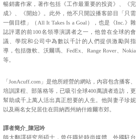
暢銷書作家，著作包括《工作最重要的投資》、《完
成》、《開始》。此外，他不只開設播客節目「只需
一個目標」（All It Takes Is a Goal），也是《Inc.》雜
誌評選的前100名領導演講者之一，他曾在全球的會
議、學院和公司中為數以千計的人們提供激勵與指
導，包括微軟、沃爾瑪、FedEx、Range Rover、Nokia
等。
「JonAcuff.com」是他所經營的網站，內容包含播客、
培訓課程、部落格等，已吸引全球400萬讀者造訪，更
幫助成千上萬人活出真正想要的人生。他與妻子珍妮
以及兩名女兒居住在田納西州納什維爾市郊。
譯者簡介_陳冠吟
師大翻譯研究所碩士，曾任職於時尚媒體、外國駐台