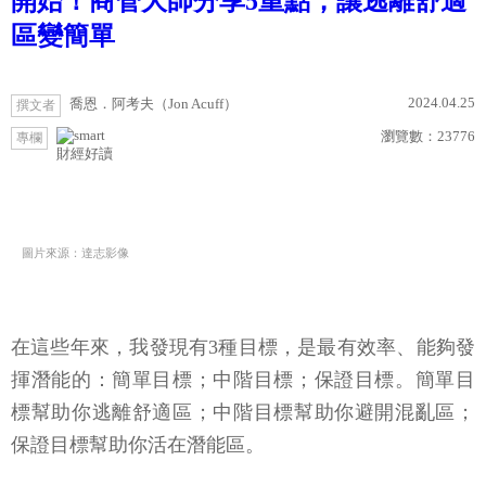
開始！商管大師分享5重點，讓逃離舒適
區變簡單
2024.04.25
喬恩．阿考夫（Jon Acuff）
撰文者
瀏覽數：
23776
專欄
財經好讀
圖片來源：達志影像
在這些年來，我發現有3種目標，是最有效率、能夠發
揮潛能的：簡單目標；中階目標；保證目標。簡單目
標幫助你逃離舒適區；中階目標幫助你避開混亂區；
保證目標幫助你活在潛能區。