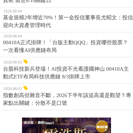
資術 留意8/10關鍵日
2026.08.04
基金規模2年增近70%！第一金投信董事長尤昭文：投信
迎向大資產管理時代
2026.08.04
00410A正式掛牌！「台版主動QQQ」投資哪些股票？
一次看懂AI供應鏈布局
2026.08.03
台股科技新兵登場！AI投資不光看護國神山 00410A主
動式ETF布局科技供應鏈 8/3掛牌上市
2026.08.03
指數創高但雜音不斷，2026下半年該追高還是觀望？專
家點出關鍵：分散不是口號