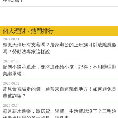
在第3層？
個人理財 ‧ 熱門排行
2024.08.11
颱風天停班有支薪嗎？居家辦公的上班族可以放颱風假
嗎？勞動法專家這樣說
2026.07.30
配偶不繼承遺產，要將遺產給小孩，記得：不用辦理拋
棄繼承權！
2026.06.02
常見會被騙走的錢，通常來自這幾個地方！如何避免長
輩被詐騙？
2026.05.04
每月薪水進帳，繳房貸、學費、生活費就沒了？三明治
族走出困境的第一步是「這件事」