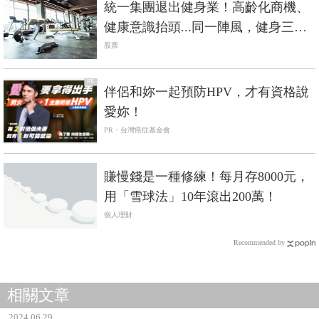
統一集團退出健身業！高齡化商機、
健康意識抬頭...同一陣風，健身三巨
頭命運大不同？
股票
PR
伴侶和妳一起預防HPV，才有資格說
愛妳！
PR・台灣癌症基金會
賺慢錢是一種修練！每月存8000元，
用「雪球法」10年滾出200萬！
個人理財
Recommended by
相關文章
2024.06.29