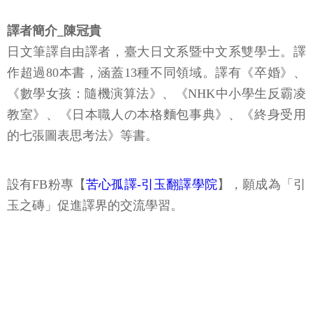
譯者簡介_陳冠貴
日文筆譯自由譯者，臺大日文系暨中文系雙學士。譯
作超過80本書，涵蓋13種不同領域。譯有《卒婚》、
《數學女孩：隨機演算法》、《NHK中小學生反霸凌
教室》、《日本職人の本格麵包事典》、《終身受用
的七張圖表思考法》等書。
設有FB粉專【
苦心孤譯-引玉翻譯學院
】，願成為「引
玉之磚」促進譯界的交流學習。