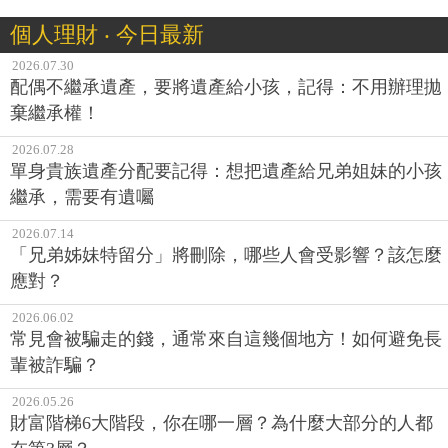
個人理財 ‧ 今日最新
2026.07.30
配偶不繼承遺產，要將遺產給小孩，記得：不用辦理拋
棄繼承權！
2026.07.28
單身貴族遺產分配要記得：想把遺產給兄弟姐妹的小孩
繼承，需要有遺囑
2026.07.14
「兄弟姊妹特留分」將刪除，哪些人會受影響？該怎麼
應對？
2026.06.02
常見會被騙走的錢，通常來自這幾個地方！如何避免長
輩被詐騙？
2026.05.26
財富階梯6大階段，你在哪一層？為什麼大部分的人都