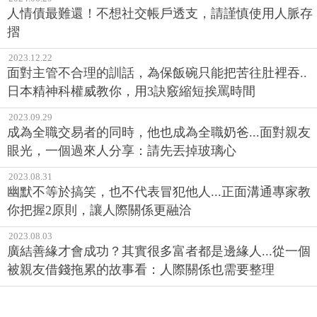
人情債最難還！不想社交帳戶透支，請謹慎使用人脈存
摺
2023.12.22
面對主管不合理的訓話，為保飯碗只能把苦往肚裡吞..
日本精神科權威教你，用3訣竅縮短挨罵時間
2023.09.29
成為全職交易者的同時，他也成為全職奶爸...面對親友
眼光，一個過來人分享：請先丟掉玻璃心
2023.08.31
幽默不等於搞笑，也不代表冒犯他人...正面溝通專家教
你把握2原則，讓人際關係更融洽
2023.08.03
廣結善緣才會成功？其實很多富者都是邊緣人...從一個
被親友借錢拖累的故事看：人際關係也需要整理