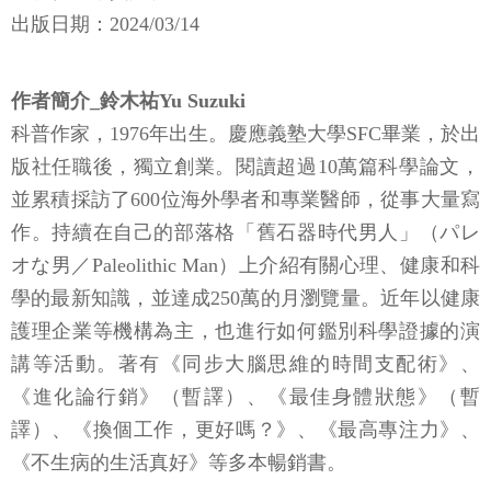
出版日期：2024/03/14
作者簡介_鈴木祐Yu Suzuki
科普作家，1976年出生。慶應義塾大學SFC畢業，於出
版社任職後，獨立創業。閱讀超過10萬篇科學論文，
並累積採訪了600位海外學者和專業醫師，從事大量寫
作。持續在自己的部落格「舊石器時代男人」（パレ
オな男／Paleolithic Man）上介紹有關心理、健康和科
學的最新知識，並達成250萬的月瀏覽量。近年以健康
護理企業等機構為主，也進行如何鑑別科學證據的演
講等活動。著有《同步大腦思維的時間支配術》、
《進化論行銷》（暫譯）、《最佳身體狀態》（暫
譯）、《換個工作，更好嗎？》、《最高專注力》、
《不生病的生活真好》等多本暢銷書。