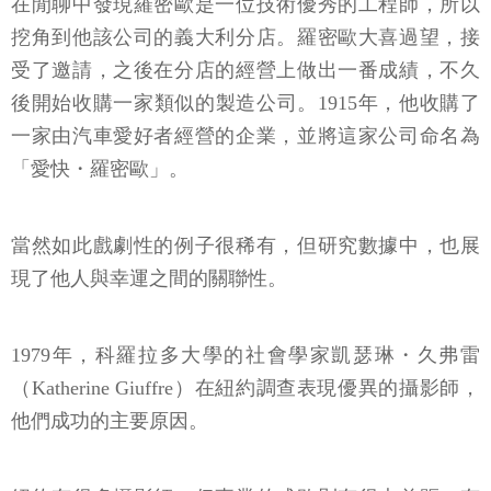
在閒聊中發現羅密歐是一位技術優秀的工程師，所以
挖角到他該公司的義大利分店。羅密歐大喜過望，接
受了邀請，之後在分店的經營上做出一番成績，不久
後開始收購一家類似的製造公司。1915年，他收購了
一家由汽車愛好者經營的企業，並將這家公司命名為
「愛快・羅密歐」。
當然如此戲劇性的例子很稀有，但研究數據中，也展
現了他人與幸運之間的關聯性。
1979年，科羅拉多大學的社會學家凱瑟琳・久弗雷
（Katherine Giuffre）在紐約調查表現優異的攝影師，
他們成功的主要原因。