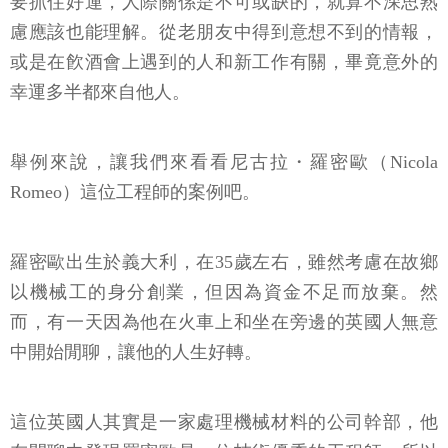
要抓住好運，人際關係是不可或缺的，就算不深思熟
慮應該也能理解。從老朋友中得到意想不到的情報，
或是在飮酒會上遇到的人和新工作有關，畢竟意外的
幸運多半都來自他人。
舉例來說，讓我們來看看尼古拉・羅密歐（Nicola
Romeo）這位工程師的案例吧。
羅密歐出生於義大利，在35歲左右，雖然考慮在故鄉
以機械工的身分創業，但因為資金不足而放棄。然
而，有一天因為他在火車上和坐在旁邊的英國人無意
中開始閒聊，讓他的人生好轉。
這位英國人其實是一家處理機械材料的公司幹部，他