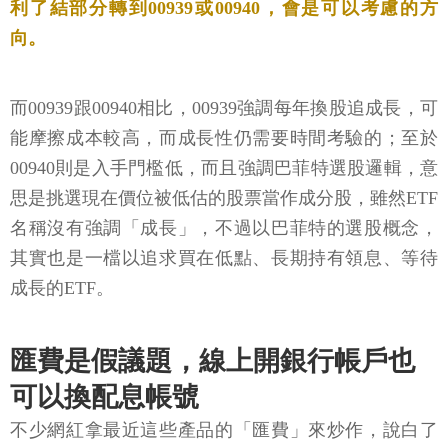
利了結部分轉到00939或00940，會是可以考慮的方
向。
而00939跟00940相比，00939強調每年換股追成長，可
能摩擦成本較高，而成長性仍需要時間考驗的；至於
00940則是入手門檻低，而且強調巴菲特選股邏輯，意
思是挑選現在價位被低估的股票當作成分股，雖然ETF
名稱沒有強調「成長」，不過以巴菲特的選股概念，
其實也是一檔以追求買在低點、長期持有領息、等待
成長的ETF。
匯費是假議題，線上開銀行帳戶也
可以換配息帳號
不少網紅拿最近這些產品的「匯費」來炒作，說白了