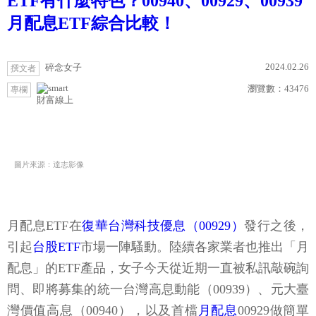
ETF有什麼特色？00940、00929、00939
月配息ETF綜合比較！
2024.02.26
碎念女子
撰文者
瀏覽數：
43476
專欄
財富線上
圖片來源：達志影像
月配息ETF在
復華台灣科技優息（00929）
發行之後，
引起
台股ETF
市場一陣騷動。陸續各家業者也推出「月
配息」的ETF產品，女子今天從近期一直被私訊敲碗詢
問、即將募集的統一台灣高息動能（00939）、元大臺
灣價值高息（00940），以及首檔
月配息
00929做簡單