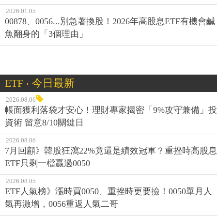
2026.01.05
00878、0056...別急著換股！2026年高股息ETF有機會鹹
魚翻身的「3個理由」
ETF ‧ 今日最新
2026.08.06
帳面獲利落袋才安心！理財專家揭密「9%攻守兼備」投
資術 留意8/10關鍵日
2026.08.06
7月回顧》韓股狂瀉22%竟還是績效冠軍？重挫時高股息
ETF只剩一檔贏過0050
2026.08.05
ETF人氣榜》漲時買0050、重挫時更要撿！0050單月人
氣再激增，0056重返人氣二哥