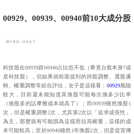
00929、00939、00940前10大成分股
圖片來源：碎念女子
科技股在00939跟00940占比也不低（畢竟台股本身7成
是科技股），但如果就前面提到的持股調整、選股邏
輯、權重調整等綜合評估，女子是這樣看：
00929
風險
較大，目前還未能知道其換股可能每次換多少比率
（換股多的話摩擦成本就高了）；而00939雖然換股1
次，但是權重調整2次，尤其第2次以「追求成長性」
為主，那麼就有可能因為這樣而拉高權重，這樣的成
本可能較高；至於00940雖然1年換股2次，但是從宣傳