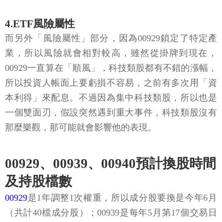
4.ETF風險屬性
而另外「風險屬性」部分，因為00929鎖定了特定產
業，所以風險就會相對較高，雖然從掛牌到現在，
00929一直算在「順風」，科技類股都有不錯的漲幅，
所以投資人帳面上要虧損不容易，之前有多次用「資
本利得」來配息。不過因為集中科技類股，所以也是
一個雙面刃，假設突然遇到重大事件，科技類股沒有
那麼樂觀，那可能就會影響他的表現。
00929、00939、00940預計換股時間
及持股檔數
00929
是1年調整1次權重，所以成分股要換是今年6月
（共計40檔成分股）；00939是每年5月第17個交易日