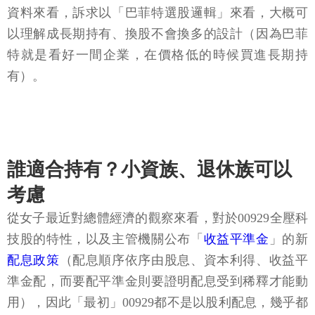
資料來看，訴求以「巴菲特選股邏輯」來看，大概可
以理解成長期持有、換股不會換多的設計（因為巴菲
特就是看好一間企業，在價格低的時候買進長期持
有）。
誰適合持有？小資族、退休族可以
考慮
從女子最近對總體經濟的觀察來看，對於00929全壓科
技股的特性，以及主管機關公布「
收益平準金
」的新
配息政策
（配息順序依序由股息、資本利得、收益平
準金配，而要配平準金則要證明配息受到稀釋才能動
用），因此「最初」00929都不是以股利配息，幾乎都