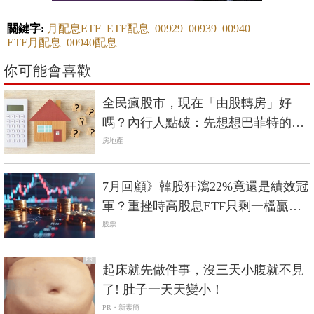
關鍵字:
月配息ETF
ETF配息
00929
00939
00940
ETF月配息
00940配息
你可能會喜歡
全民瘋股市，現在「由股轉房」好
嗎？內行人點破：先想想巴菲特的這
句話
房地產
7月回顧》韓股狂瀉22%竟還是績效冠
軍？重挫時高股息ETF只剩一檔贏過
0050
股票
PR
起床就先做件事，沒三天小腹就不見
了! 肚子一天天變小！
PR・新素簡