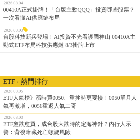
2026.08.04
00410A正式掛牌！「台版主動QQQ」投資哪些股票？
一次看懂AI供應鏈布局
2026.08.03
台股科技新兵登場！AI投資不光看護國神山 00410A主
動式ETF布局科技供應鏈 8/3掛牌上市
ETF ‧ 熱門排行
2026.08.05
ETF人氣榜》漲時買0050、重挫時更要撿！0050單月人
氣再激增，0056重返人氣二哥
2026.08.03
ETF愈跌愈買，成台股大跌時的定海神針？內行人示
警：背後暗藏死亡螺旋風險