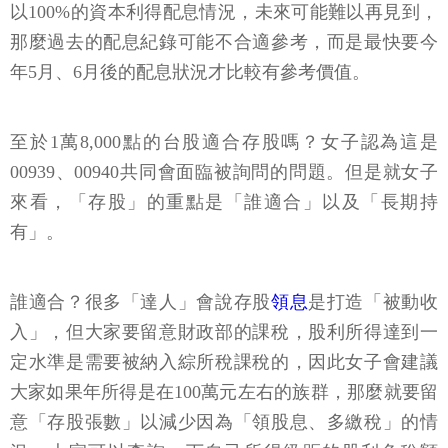
以100%的資本利得配息情況，未來可能難以再見到，
那麼過去的配息紀錄可能不合適參考，而是最快要今
年5月、6月後的配息狀況才比較有參考價值。
至於1萬8,000點的台股適合存股嗎？女子認為這是
00939、00940共同會面臨被詢問的問題。但是就女子
來看，「存股」的重點是「誰適合」以及「長期持
有」。
誰適合？很多「達人」會說存股
領息
是打造「被動收
入」，但大家要留意財政部的課稅，股利所得達到一
定水準是需要被納入綜所稅課稅的，因此女子會建議
大家如果年所得是在100萬元左右的族群，那麼就要留
意「存股張數」以減少因為「領股息、多繳稅」的情