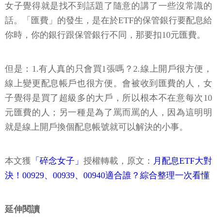
女子覺得就是找不到話題了隨意的講了一些沒常識的
話。「匯費」的發生，是在於ETF的保管銀行要配息給
你時，你的銀行跟保管銀行不同，那要扣10元匯費。
但是：1.有人真的只會買1張嗎？2.線上開戶很方便，
線上變更配息帳戶也很方便。會被收到匯費的人，女
子覺得是買了超級多的大戶，所以根本不在意每次10
元匯費的人；另一種是為了罵而罵的人，因為這明明
就是線上開戶換個配息帳號就可以解決的小事。
本文獲
「碎念女子」
授權轉載，原文：
月配息ETF大對
決！00929、00939、00940適合誰？綜合整理一次看懂
延伸閱讀