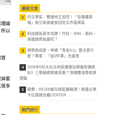
最新文章
中正學區、雙捷地王加持！「全陽羅斯
1
福」吸引高資產族回防北市蛋黃區
述理論
，所以
科技園區房市洗牌！竹科、中科、南科、
2
高雄誰買氣最旺？
想買房成家，申請「青安3.0」要注意什
3
麼？專家：「這3件事」先留意
眼買
2026年6月大台北地區捷運站周邊房價統
4
計》三鶯線通車誰受惠？頂埔雙漲靠就業
撐盤
賣掉套
以很多
碳費、RE100催生綠能擴廠潮！綠電企業
5
卡位遠雄信義CENTER
熱門排行