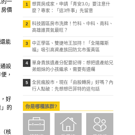
人的一
想買房成家，申請「青安3.0」要注意什
1
、房價
麼？專家：「這3件事」先留意
科技園區房市洗牌！竹科、中科、南科、
2
高雄誰買氣最旺？
，還能
中正學區、雙捷地王加持！「全陽羅斯
3
福」吸引高資產族回防北市蛋黃區
單身貴族遺產分配要記得：想把遺產給兄
4
交通設
弟姐妹的小孩繼承，需要有遺囑
方便，
全民瘋股市，現在「由股轉房」好嗎？內
5
行人點破：先想想巴菲特的這句話
下，好
你是哪種族群?
貴」的
心（核