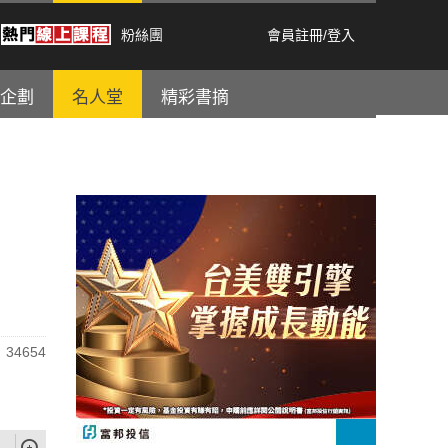
粉絲團
會員註冊
/
登入
企劃
名人堂
精彩書摘
34654