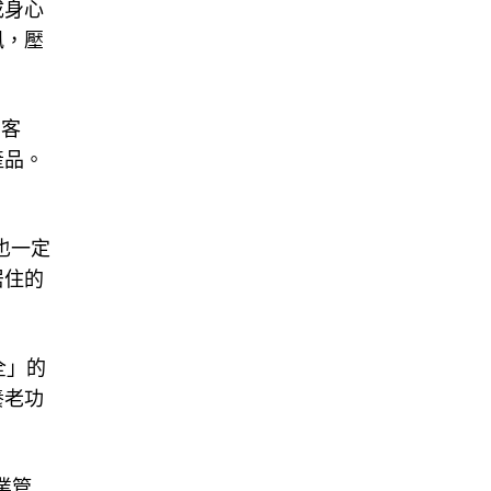
成身心
風，壓
、客
產品。
也一定
居住的
全」的
養老功
業管