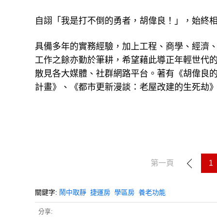
自詡「我是打不倒的勇者，胡偉良！」，始終
具備多年的實務經驗，加上工程、商學、經濟
工作之餘亦勤於筆耕，希望藉此導正年輕世代
散見各大媒體、社群網路平台。著有《胡偉良的
計畫》、《都市更新漫談：老屋改建的生死劫
第一頁
1
關鍵字:
鬧中取靜
捷運房
學區房
養老功能
分享: