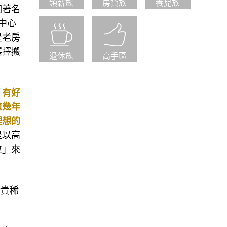
領薪族
房貸族
養兒族
個著名
中心
是老房
選擇搬
退休族
高手區
。
，
有好
這幾年
理想的
是以高
位」來
珍貴稀