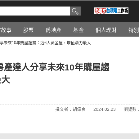
富故事
股票
房地產
基金
個人理財
特別
分享未來10年購屋趨勢：這6大黃金屋，增值潛力最大
.房產達人分享未來10年購屋趨
最大
撰文者：胡偉良
2024.02.23
瀏覽數：