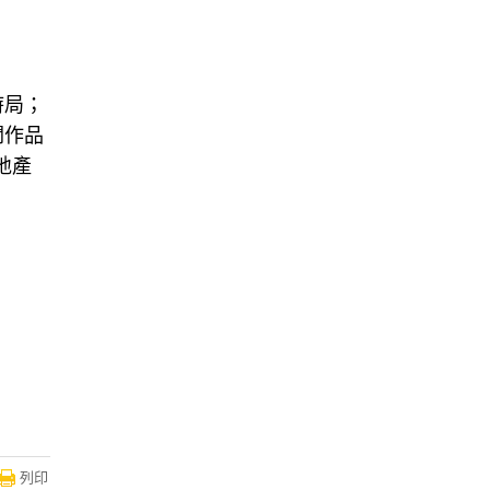
時局；
關作品
地產
列印