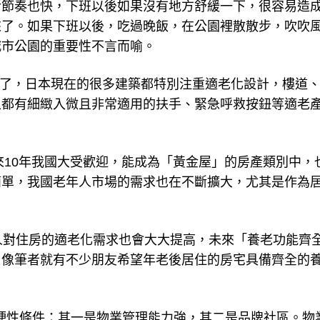
活節奏也快，下班以後如果沒有地方舒緩一下，很容易造
來了。如果下班以後，吃過晚飯，在公園裡散散步，吹吹
城市公園的重要性不言而喻。
了，日本現在的很多建築都特別注重適老化設計，樓道
上都有細緻入微且非常適用的扶手、緊急呼救按鈕等適老
。
來10年我國大受歡迎，能成為「黃金屋」的房產類別中，
簡單，我國老年人市場的需求也在不斷擴大，尤其是作為
人對住房的適老化需求也會大大提高，未來「養老功能齊
。像筆者就有不少朋友希望年老後居住的房宅具備齊全的
硬性條件：其一是物業管理能力強，其二是品牌社區。物