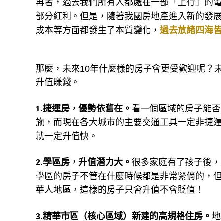
再者，過去我們所有人都處在一部「上行」的
部分紅利。但是，隨著我國房地產進入新的發
成本等方面都發生了本質變化，
過去放諸四海
那麼，未來10年什麼樣的房子會更受歡迎呢？
升值賺錢。
1.捷運房，優勢依舊在。
看一個區域的房子能否
施，而現在各大城市的主要交通工具一定非捷
就一定升值快。
2.學區房，升值潛力大。
很多家庭有了孩子後，
學區的房子不管在什麼時候都是非常緊俏的，
華人地區，這樣的房子只會升值不會貶值！
3.精華市區（核心區域）新建的高規格住房。
地