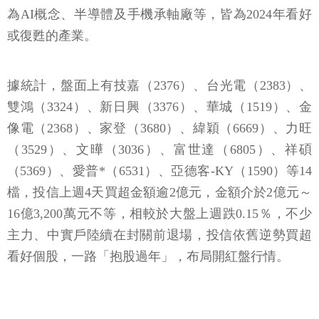
為AI概念、半導體及手機承軸廠等，皆為2024年看好
或復甦的產業。
據統計，盤面上有技嘉（2376）、台光電（2383）、
雙鴻（3324）、新日興（3376）、華城（1519）、金
像電（2368）、家登（3680）、緯穎（6669）、力旺
（3529）、文曄（3036）、富世達（6805）、祥碩
（5369）、愛普*（6531）、亞德客-KY（1590）等14
檔，投信上週4天買超金額逾2億元，金額介於2億元～
16億3,200萬元不等，相較於大盤上週跌0.15％，不少
主力、中實戶陸續在封關前退場，投信依舊逆勢買超
看好個股，一路「抱股過年」，布局開紅盤行情。