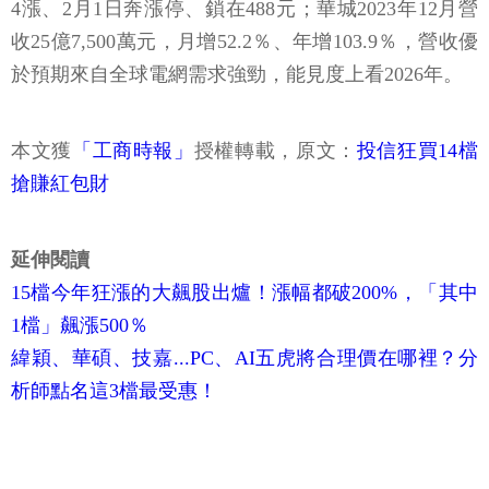
4漲、2月1日奔漲停、鎖在488元；華城2023年12月營
收25億7,500萬元，月增52.2％、年增103.9％，營收優
於預期來自全球電網需求強勁，能見度上看2026年。
本文獲
「工商時報」
授權轉載，原文：
投信狂買14檔
搶賺紅包財
延伸閱讀
15檔今年狂漲的大飆股出爐！漲幅都破200%，「其中
1檔」飆漲500％
緯穎、華碩、技嘉...PC、AI五虎將合理價在哪裡？分
析師點名這3檔最受惠！