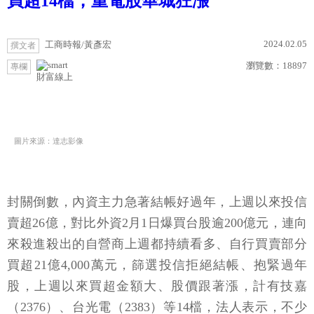
買超14檔，重電股華城狂漲
2024.02.05
工商時報/黃彥宏
撰文者
瀏覽數：
18897
專欄
財富線上
圖片來源：達志影像
封關倒數，內資主力急著結帳好過年，上週以來投信
賣超26億，對比外資2月1日爆買台股逾200億元，連向
來殺進殺出的自營商上週都持續看多、自行買賣部分
買超21億4,000萬元，篩選投信拒絕結帳、抱緊過年
股，上週以來買超金額大、股價跟著漲，計有技嘉
（2376）、台光電（2383）等14檔，法人表示，不少