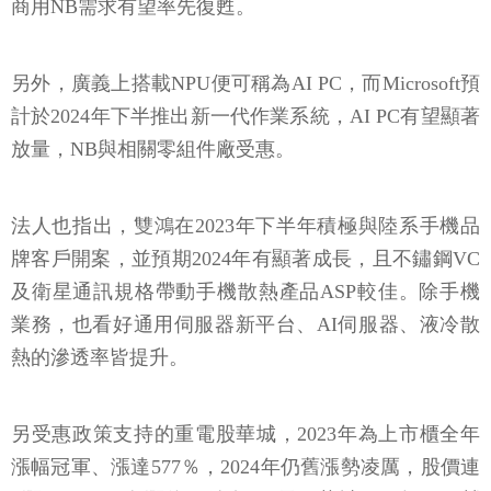
商用NB需求有望率先復甦。
另外，廣義上搭載NPU便可稱為AI PC，而Microsoft預
計於2024年下半推出新一代作業系統，AI PC有望顯著
放量，NB與相關零組件廠受惠。
法人也指出，雙鴻在2023年下半年積極與陸系手機品
牌客戶開案，並預期2024年有顯著成長，且不鏽鋼VC
及衛星通訊規格帶動手機散熱產品ASP較佳。除手機
業務，也看好通用伺服器新平台、AI伺服器、液冷散
熱的滲透率皆提升。
另受惠政策支持的重電股華城，2023年為上市櫃全年
漲幅冠軍、漲達577％，2024年仍舊漲勢凌厲，股價連