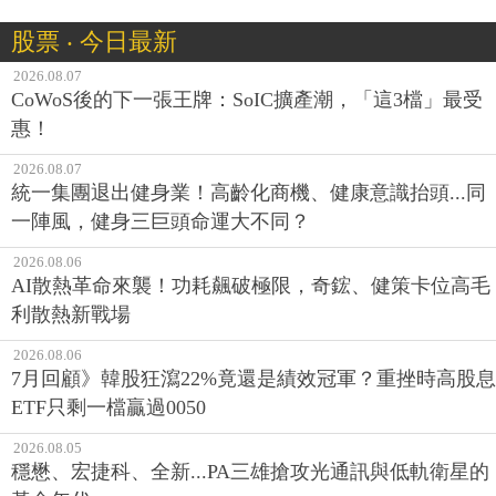
股票 ‧ 今日最新
2026.08.07
CoWoS後的下一張王牌：SoIC擴產潮，「這3檔」最受
惠！
2026.08.07
統一集團退出健身業！高齡化商機、健康意識抬頭...同
一陣風，健身三巨頭命運大不同？
2026.08.06
AI散熱革命來襲！功耗飆破極限，奇鋐、健策卡位高毛
利散熱新戰場
2026.08.06
7月回顧》韓股狂瀉22%竟還是績效冠軍？重挫時高股息
ETF只剩一檔贏過0050
2026.08.05
穩懋、宏捷科、全新...PA三雄搶攻光通訊與低軌衛星的