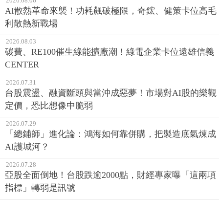
2026.08.06
AI散熱革命來襲！功耗飆破極限，奇鋐、健策卡位高毛
利散熱新戰場
2026.08.03
碳費、RE100催生綠能擴廠潮！綠電企業卡位遠雄信義
CENTER
2026.07.31
台股震盪、融資斷頭與當沖成惡夢！市場對AI股的樂觀
定價，恐比想像中脆弱
2026.07.29
「總鋪師」進化論：鴻海如何靠併購，把製造底氣煉成
AI護城河？
2026.07.28
亞股全面倒地！台股跌逾2000點，財經專家曝「這兩項
指標」轉弱是訊號