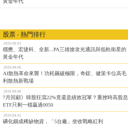
黃金年代
股票 ‧ 熱門排行
2026.08.05
穩懋、宏捷科、全新...PA三雄搶攻光通訊與低軌衛星的
黃金年代
2026.08.06
AI散熱革命來襲！功耗飆破極限，奇鋐、健策卡位高毛
利散熱新戰場
2026.08.06
7月回顧》韓股狂瀉22%竟還是績效冠軍？重挫時高股息
ETF只剩一檔贏過0050
2026.04.02
磷化銦成稀缺物資，「5台廠」坐收戰略紅利