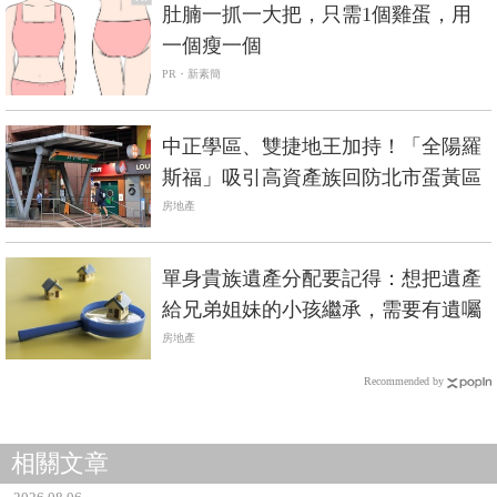
肚腩一抓一大把，只需1個雞蛋，用
一個瘦一個
PR・新素簡
中正學區、雙捷地王加持！「全陽羅
斯福」吸引高資產族回防北市蛋黃區
房地產
單身貴族遺產分配要記得：想把遺產
給兄弟姐妹的小孩繼承，需要有遺囑
房地產
Recommended by
相關文章