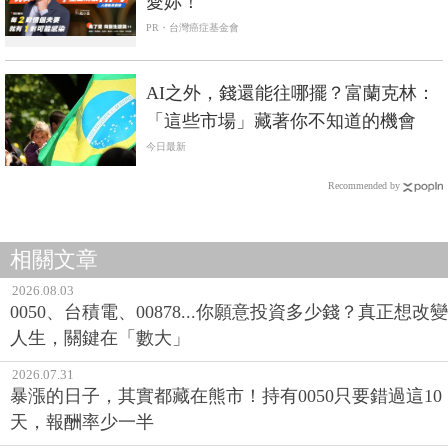
愛妳！
PR・台灣癌症基金會
AI之外，錢還能往哪擺？富蘭克林：
「這些市場」藏著你不知道的機會
今日最新
Recommended by
相關文章
2026.08.03
0050、台積電、00878...你願意投資多少錢？真正想改變
人生，關鍵在「數大」
2026.07.31
暴漲的日子，其實都藏在熊市！持有0050只要錯過這10
天，報酬率少一半