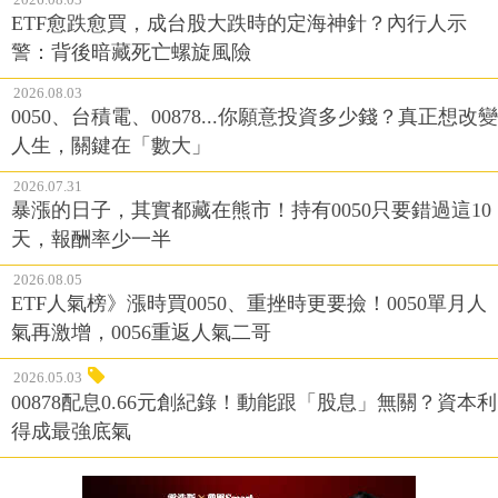
ETF愈跌愈買，成台股大跌時的定海神針？內行人示
警：背後暗藏死亡螺旋風險
2026.08.03
0050、台積電、00878...你願意投資多少錢？真正想改變
人生，關鍵在「數大」
2026.07.31
暴漲的日子，其實都藏在熊市！持有0050只要錯過這10
天，報酬率少一半
2026.08.05
ETF人氣榜》漲時買0050、重挫時更要撿！0050單月人
氣再激增，0056重返人氣二哥
2026.05.03
00878配息0.66元創紀錄！動能跟「股息」無關？資本利
得成最強底氣