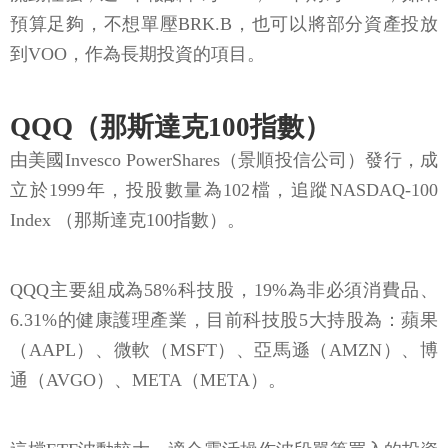
預算足夠，不想單壓BRK.B，也可以將部分資產投放
到VOO，作為長期投資的項目。
QQQ（那斯達克100指數）
由美國Invesco PowerShares（景順投信公司）發行，成
立於1999年，投股數量為102檔，追蹤NASDAQ-100
Index （那斯達克100指數）。
QQQ主要組成為58%科技股，19%為非必須消費品、
6.31%的健康護理產業，目前科技股5大持股為：蘋果
（AAPL）、微軟（MSFT）、亞馬遜（AMZN）、博
通（AVGO）、META（META）。