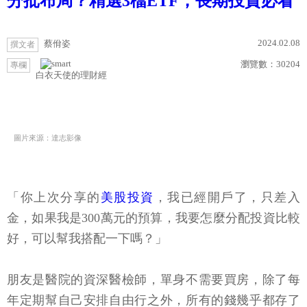
分批布局？精選3檔ETF，長期投資必看
2024.02.08
蔡佾姿
撰文者
瀏覽數：
30204
專欄
白衣天使的理財經
圖片來源：達志影像
「你上次分享的
美股投資
，我已經開戶了，只差入
金，如果我是300萬元的預算，我要怎麼分配投資比較
好，可以幫我搭配一下嗎？」
朋友是醫院的資深醫檢師，單身不需要買房，除了每
年定期幫自己安排自由行之外，所有的錢幾乎都存了