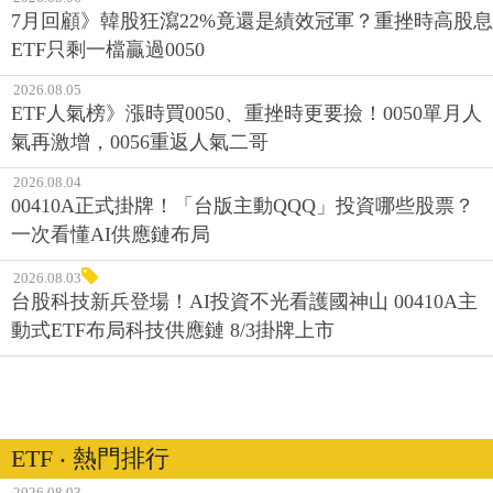
7月回顧》韓股狂瀉22%竟還是績效冠軍？重挫時高股息
ETF只剩一檔贏過0050
2026.08.05
ETF人氣榜》漲時買0050、重挫時更要撿！0050單月人
氣再激增，0056重返人氣二哥
2026.08.04
00410A正式掛牌！「台版主動QQQ」投資哪些股票？
一次看懂AI供應鏈布局
2026.08.03
台股科技新兵登場！AI投資不光看護國神山 00410A主
動式ETF布局科技供應鏈 8/3掛牌上市
ETF ‧ 熱門排行
2026.08.03