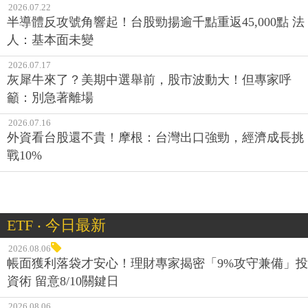
2026.07.22
半導體反攻號角響起！台股勁揚逾千點重返45,000點 法
人：基本面未變
2026.07.17
灰犀牛來了？美期中選舉前，股市波動大！但專家呼
籲：別急著離場
2026.07.16
外資看台股還不貴！摩根：台灣出口強勁，經濟成長挑
戰10%
ETF ‧ 今日最新
2026.08.06
帳面獲利落袋才安心！理財專家揭密「9%攻守兼備」投
資術 留意8/10關鍵日
2026.08.06