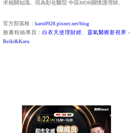
求相關知識。現為彰化醫院 中區MDR關懷護理師。
官方部落格：
karu0928.pixnet.net/blog
臉書粉絲專頁：
白衣天使理財經
、
靈氣醫療新視界 -
Reiki&Karu