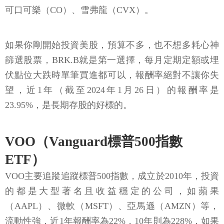
可口可樂（CO）、雪弗龍（CVX）。
如果你剛開始投資美股，預算不多，也不想多耗心神
篩選股票，BRK.B就是第一選擇，每月定期定額或埋
伏點位大跌時單筆買進都可以，報酬率絕對不讓你失
望，近1年（截至2024年1月26日）的報酬率是
23.95%，是長期存股的好標的。
VOO（Vanguard標普500指數
ETF）
VOO主要追蹤追蹤標普500指數，成立於2010年，投資
的都是大型著名且收益穩定的公司，如蘋果
（AAPL）、微軟（MSFT）、亞馬遜（AMZN）等，
流動性強，近1年報酬率為22%，10年則為228%，如果