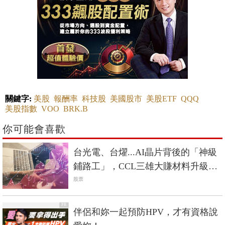
關鍵字:
美股
報酬率
科技股
美國股市
美股ETF
QQQ
美股指數
VOO
BRK.B
你可能會喜歡
台光電、台燿...AI晶片背後的「神級
鋪路工」，CCL三雄大賺材料升級趨
勢財
股票
PR
伴侶和妳一起預防HPV，才有資格說