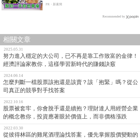
PR・新素簡
Recommended by
相關文章
2025.05.31
努力進入穩定的大公司，已不再是靠工作致富的金律！
經濟評論家教你，這樣學習新時代的賺錢訣竅
2024.06.14
怎麼判斷一檔股票該抱還是該賣？該「抱緊」嗎？從公
司真正的競爭對手找答案
2022.10.16
股票被套牢，你會脫手還是續抱？理財達人用經營企業
的概念教你，投資應著眼於價值上，而非價格漲跌
2022.03.30
從彼得林區的雞尾酒理論找答案，優先掌握股價變動的