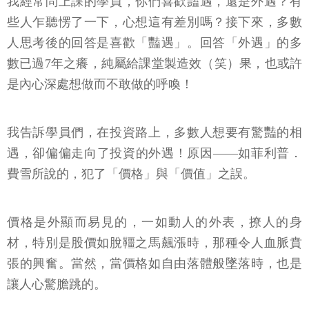
我經常問上課的學員，你們喜歡豔遇，還是外遇？有
些人乍聽愣了一下，心想這有差別嗎？接下來，多數
人思考後的回答是喜歡「豔遇」。回答「外遇」的多
數已過7年之癢，純屬給課堂製造效（笑）果，也或許
是內心深處想做而不敢做的呼喚！
我告訴學員們，在投資路上，多數人想要有驚豔的相
遇，卻偏偏走向了投資的外遇！原因——如菲利普．
費雪所說的，犯了「價格」與「價值」之誤。
價格是外顯而易見的，一如動人的外表，撩人的身
材，特別是股價如脫韁之馬飆漲時，那種令人血脈賁
張的興奮。當然，當價格如自由落體般墜落時，也是
讓人心驚膽跳的。