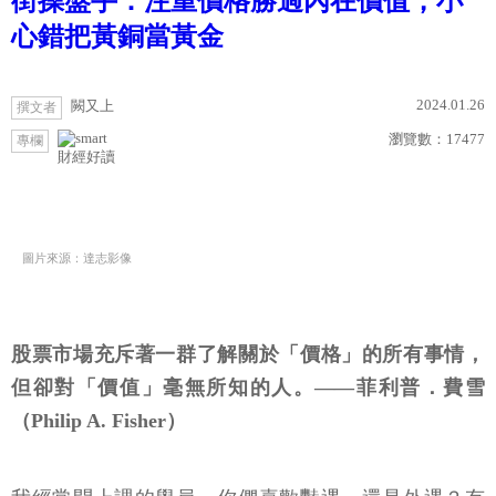
街操盤手：注重價格勝過內在價值，小
心錯把黃銅當黃金
2024.01.26
闕又上
撰文者
瀏覽數：
17477
專欄
財經好讀
圖片來源：達志影像
股票市場充斥著一群了解關於「價格」的所有事情，
但卻對「價值」毫無所知的人。——菲利普．費雪
（Philip A. Fisher）