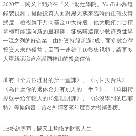
2020年，闕又上開始在「又上財經學院」YouTube頻道
錄製視頻，提醒投資人面對黑天鵝來臨時的正確投資
態度。檢視旗下共同基金10大持股，他大膽預判台積
電極可能邁向新的里程碑，卻感嘆這家少數躋身世界
一流之列的好企業，由外資持股超過7成，而多數台灣
投資人未能獲益，因而一連錄了10幾集視頻，讓更多
人重新認識這座護國神山的投資價值。
著有《全方位理財的第一堂課》、《阿甘投資法》、
《為什麼你的退休金只有別人的一半？》、《華爾街
操盤手給年輕人的15堂理財課》、《你沒學到的巴菲
特》等暢銷書，曾名列博客來年度百大暢銷書榜。
FB粉絲專頁：闕又上均衡的財富人生