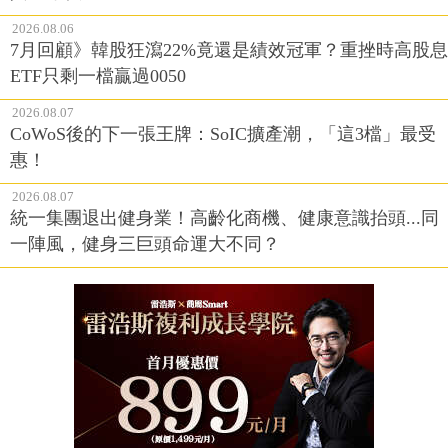
2026.08.06
7月回顧》韓股狂瀉22%竟還是績效冠軍？重挫時高股息
ETF只剩一檔贏過0050
2026.08.07
CoWoS後的下一張王牌：SoIC擴產潮，「這3檔」最受
惠！
2026.08.07
統一集團退出健身業！高齡化商機、健康意識抬頭...同
一陣風，健身三巨頭命運大不同？