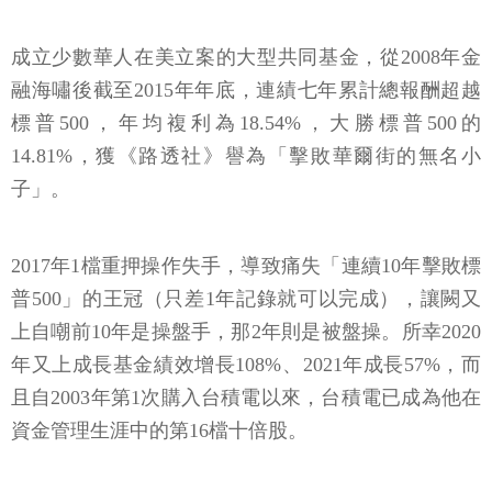
成立少數華人在美立案的大型共同基金，從2008年金
融海嘯後截至2015年年底，連績七年累計總報酬超越
標普500，年均複利為18.54%，大勝標普500的
14.81%，獲《路透社》譽為「擊敗華爾街的無名小
子」。
2017年1檔重押操作失手，導致痛失「連續10年擊敗標
普500」的王冠（只差1年記錄就可以完成），讓闕又
上自嘲前10年是操盤手，那2年則是被盤操。所幸2020
年又上成長基金績效增長108%、2021年成長57%，而
且自2003年第1次購入台積電以來，台積電已成為他在
資金管理生涯中的第16檔十倍股。