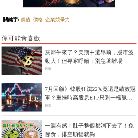
關鍵字:
價值
價格
企業競爭力
你可能會喜歡
灰犀牛來了？美期中選舉前，股市波
動大！但專家呼籲：別急著離場
股票
7月回顧》韓股狂瀉22%竟還是績效冠
軍？重挫時高股息ETF只剩一檔贏過
0050
股票
PR
一週有感！肚子整個都消下去了！免
節食，排空順暢就夠