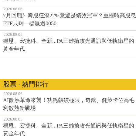
2026.08.06
7月回顧》韓股狂瀉22%竟還是績效冠軍？重挫時高股息
ETF只剩一檔贏過0050
2026.08.05
穩懋、宏捷科、全新...PA三雄搶攻光通訊與低軌衛星的
黃金年代
股票 ‧ 熱門排行
2026.08.06
AI散熱革命來襲！功耗飆破極限，奇鋐、健策卡位高毛
利散熱新戰場
2026.08.05
穩懋、宏捷科、全新...PA三雄搶攻光通訊與低軌衛星的
黃金年代