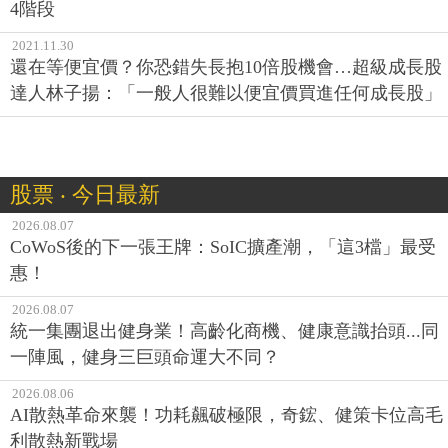
4階段
2021.11.30
還在等便宜價？你恐錯失長抱10倍股機會…超級成長股
達人林子揚：「一般人很難以便宜價買進任何成長股」
股票 ‧ 今日最新
2026.08.07
CoWoS後的下一張王牌：SoIC擴產潮，「這3檔」最受
惠！
2026.08.07
統一集團退出健身業！高齡化商機、健康意識抬頭...同
一陣風，健身三巨頭命運大不同？
2026.08.06
AI散熱革命來襲！功耗飆破極限，奇鋐、健策卡位高毛
利散熱新戰場