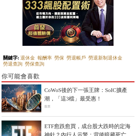
關鍵字:
退休金
報酬率
勞保
勞退帳戶
勞退新制退休金
勞退查詢
勞保查詢
你可能會喜歡
CoWoS後的下一張王牌：SoIC擴產
潮，「這3檔」最受惠！
股票
ETF愈跌愈買，成台股大跌時的定海
神針？內行人示警：背後暗藏死亡螺