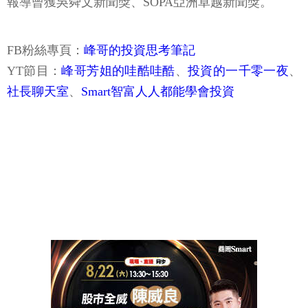
報導曾獲吳舜文新聞獎、SOPA亞洲卓越新聞獎。
FB粉絲專頁：
峰哥的投資思考筆記
YT節目：
峰哥芳姐的哇酷哇酷
、
投資的一千零一夜
、
社長聊天室
、
Smart智富人人都能學會投資