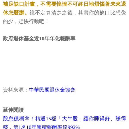
補足缺口計畫，不需要惶惶不可終日地煩惱著未來退
休怎麼辦。
說不定算清楚之後，其實你的缺口比想像
的少，趕快行動吧！
政府退休基金近10年年化報酬率
資料來源：
中華民國退休金協會
延伸閱讀
股息穩穩拿！精選15檔「大牛股」讓你睡得好、賺得
穩，第1名10年累積報酬率達992%