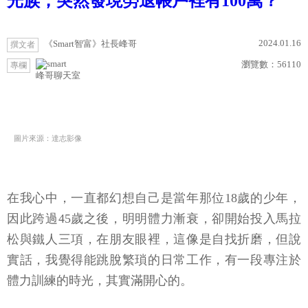
光族，突然發現勞退帳戶裡有100萬？
2024.01.16
《Smart智富》社長峰哥
撰文者
瀏覽數：
56110
專欄
峰哥聊天室
圖片來源：達志影像
在我心中，一直都幻想自己是當年那位18歲的少年，
因此跨過45歲之後，明明體力漸衰，卻開始投入馬拉
松與鐵人三項，在朋友眼裡，這像是自找折磨，但說
實話，我覺得能跳脫繁瑣的日常工作，有一段專注於
體力訓練的時光，其實滿開心的。