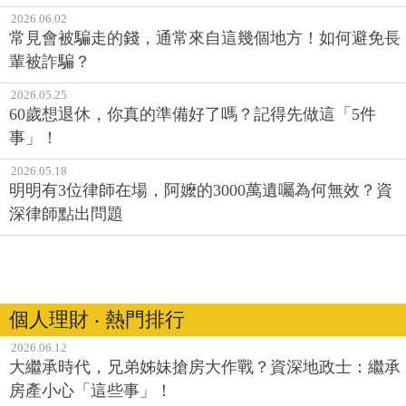
2026.06.02
常見會被騙走的錢，通常來自這幾個地方！如何避免長
輩被詐騙？
2026.05.25
60歲想退休，你真的準備好了嗎？記得先做這「5件
事」！
2026.05.18
明明有3位律師在場，阿嬤的3000萬遺囑為何無效？資
深律師點出問題
個人理財 ‧ 熱門排行
2026.06.12
大繼承時代，兄弟姊妹搶房大作戰？資深地政士：繼承
房產小心「這些事」！