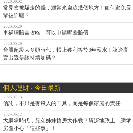
2026.06.02
常見會被騙走的錢，通常來自這幾個地方！如何避免長
輩被詐騙？
2026.05.20
車禍理賠全攻略，可以申請哪些賠償
2026.05.20
台股超級大多頭時代，帳上獲利等於3年薪水！該逢高
賣出還是該持續加碼？
個人理財 ‧ 今日最新
2026.07.13
信託，不只是有錢人的工具，而是每個家庭的責任
2026.06.12
大繼承時代，兄弟姊妹搶房大作戰？資深地政士：繼承
房產小心「這些事」！