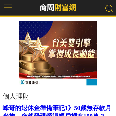
個人理財
峰哥的退休金準備筆記1》50歲無存款月