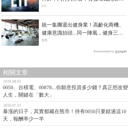
旋風險
ETF
統一集團退出健身業！高齡化商機、
健康意識抬頭...同一陣風，健身三巨
頭命運大不同？
股票
Recommended by
相關文章
2026.08.03
0050、台積電、00878...你願意投資多少錢？真正想改變
人生，關鍵在「數大」
2026.07.31
暴漲的日子，其實都藏在熊市！持有0050只要錯過這10
天，報酬率少一半