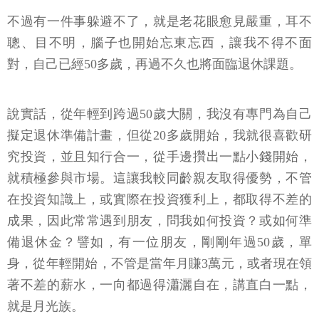
不過有一件事躲避不了，就是老花眼愈見嚴重，耳不
聰、目不明，腦子也開始忘東忘西，讓我不得不面
對，自己已經50多歲，再過不久也將面臨退休課題。
說實話，從年輕到跨過50歲大關，我沒有專門為自己
擬定退休準備計畫，但從20多歲開始，我就很喜歡研
究投資，並且知行合一，從手邊攢出一點小錢開始，
就積極參與市場。這讓我較同齡親友取得優勢，不管
在投資知識上，或實際在投資獲利上，都取得不差的
成果，因此常常遇到朋友，問我如何投資？或如何準
備退休金？譬如，有一位朋友，剛剛年過50歲，單
身，從年輕開始，不管是當年月賺3萬元，或者現在領
著不差的薪水，一向都過得瀟灑自在，講直白一點，
就是月光族。