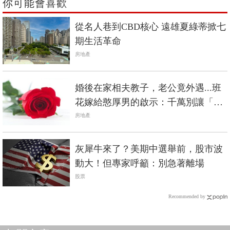
你可能會喜歡
從名人巷到CBD核心 遠雄夏綠蒂掀七
期生活革命
房地產
婚後在家相夫教子，老公竟外遇...班
花嫁給憨厚男的啟示：千萬別讓「房
子」成為離婚阻礙
房地產
灰犀牛來了？美期中選舉前，股市波
動大！但專家呼籲：別急著離場
股票
Recommended by