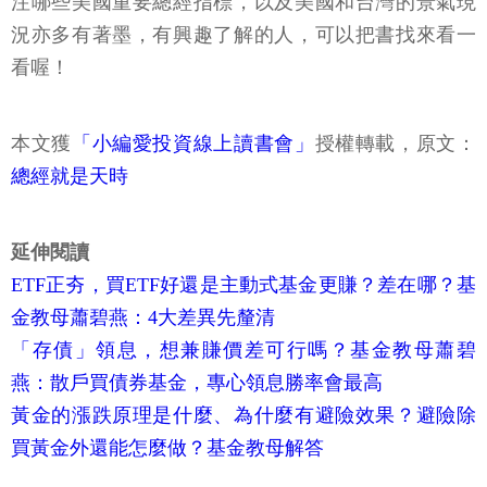
注哪些美國重要總經指標，以及美國和台灣的景氣現
況亦多有著墨，有興趣了解的人，可以把書找來看一
看喔！
本文獲
「小編愛投資線上讀書會」
授權轉載，原文：
總經就是天時
延伸閱讀
ETF正夯，買ETF好還是主動式基金更賺？差在哪？基
金教母蕭碧燕：4大差異先釐清
「存債」領息，想兼賺價差可行嗎？基金教母蕭碧
燕：散戶買債券基金，專心領息勝率會最高
黃金的漲跌原理是什麼、為什麼有避險效果？避險除
買黃金外還能怎麼做？基金教母解答