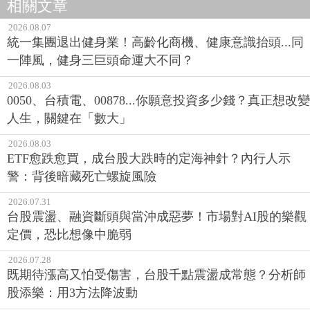
相關文章
2026.08.07
統一集團退出健身業！高齡化商機、健康意識抬頭...同
一陣風，健身三巨頭命運大不同？
2026.08.03
0050、台積電、00878...你願意投資多少錢？真正想改變
人生，關鍵在「數大」
2026.08.03
ETF愈跌愈買，成台股大跌時的定海神針？內行人示
警：背後暗藏死亡螺旋風險
2026.07.31
台股震盪、融資斷頭與當沖成惡夢！市場對AI股的樂觀
定價，恐比想像中脆弱
2026.07.28
既期待漲高又怕受傷害，台股千點震盪成常態？分析師
股添樂：用3方法降波動