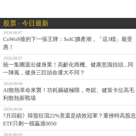
股票 ‧ 今日最新
2026.08.07
CoWoS後的下一張王牌：SoIC擴產潮，「這3檔」最受
惠！
2026.08.07
統一集團退出健身業！高齡化商機、健康意識抬頭...同
一陣風，健身三巨頭命運大不同？
2026.08.06
AI散熱革命來襲！功耗飆破極限，奇鋐、健策卡位高毛
利散熱新戰場
2026.08.06
7月回顧》韓股狂瀉22%竟還是績效冠軍？重挫時高股息
ETF只剩一檔贏過0050
2026.08.05