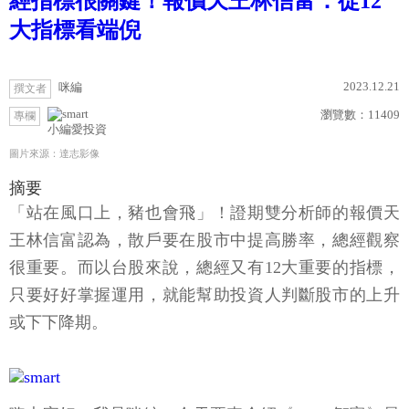
經指標很關鍵！報價天王林信富：從12
大指標看端倪
2023.12.21
咪編
撰文者
瀏覽數：
11409
專欄
小編愛投資
圖片來源：達志影像
摘要
「站在風口上，豬也會飛」！證期雙分析師的報價天
王林信富認為，散戶要在股市中提高勝率，總經觀察
很重要。而以台股來說，總經又有12大重要的指標，
只要好好掌握運用，就能幫助投資人判斷股市的上升
或下下降期。