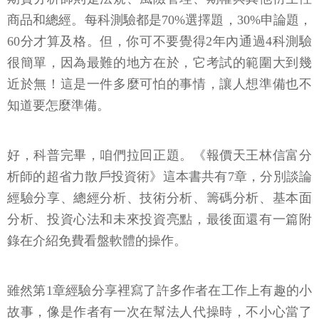
商品和總經。每科測驗都是70%選擇題，30%申論題，
60分才算及格。但，你可不要覺得2年內通過4科測驗
很簡單，因為最難的地方在於，它考試的範圍大到幾
近於無！這是一件多麼可怕的事情，讓人想準備也不
知道要怎麼準備。
好，科普完畢，咱們拉回正題。《報價天王林信富分
析師的超省力散戶投資術》這本書共有7章，分別談論
經驗分享、總經分析、技術分析、籌碼分析、基本面
分析、投資心法和未來投資亮點，最後面還有一篇附
錄在介紹免費看盤軟體的操作。
雖然第1章經驗分享裡寫了許多作者在工作上有趣的小
故事，像是作者有一次在幫法人代操時，不小心當了