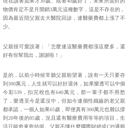
現在讀者如果才30歲、或者40歲好了，未來所面對的
物價肯定不是月開銷3萬元這種數字，這是不存在的，
因為最近陪父親去大醫院回診，連醫藥費都上漲了不
少。
父親很可愛說著：「怎麼連這醫藥費都漲這麼多，還
好有你幫我出，謝謝啦！」
是的，以前小時候常聽父親盼望著，說有一天只要存
到300萬元，人生就可以好好退休，如果樂透可以中個
今彩539，扣完稅也有640萬元，那一輩子都不用愁
了，樂透至今是還沒中，但如今連個性鐵齒的老父親
都承認，一個人如果65歲，即便真有300萬元也難以撐
到20年後的85歲，況且還有醫療費用等等的項目，生
活只能愈來愈拮据。父親不懂什麼國際財經或CPI通膨