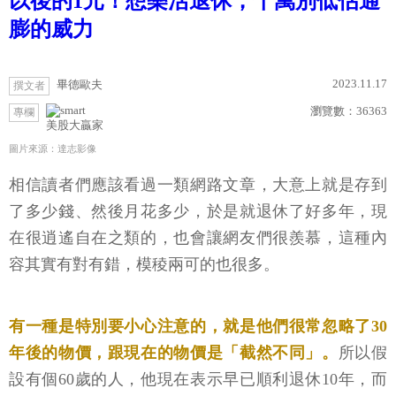
以後的1元！想樂活退休，千萬別低估通
膨的威力
2023.11.17
畢德歐夫
撰文者
瀏覽數：
36363
專欄
美股大贏家
圖片來源：達志影像
相信讀者們應該看過一類網路文章，大意上就是存到
了多少錢、然後月花多少，於是就退休了好多年，現
在很逍遙自在之類的，也會讓網友們很羨慕，這種內
容其實有對有錯，模稜兩可的也很多。
有一種是特別要小心注意的，就是他們很常忽略了30
年後的物價，跟現在的物價是「截然不同」。
所以假
設有個60歲的人，他現在表示早已順利退休10年，而