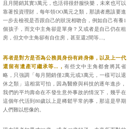
且月開銷其實3萬元，也活得很舒服快樂，未來也可以
靠著投資理財，每年領OO萬元之類，那讀者應該要進
一步去檢視是否跟自己的狀況相吻合，例如自己有養1
個孩子，而文中主角卻是單身？又或者是自己仍在租
房，但文中主角卻有自住房，甚至還2間等...。
再者是對方是否為公務員身份有終身俸，以及上一代
還留有遺產可繼承等...，
有些文中主角都會將其省
略，只強調「每月開銷僅2萬元或3萬元，一樣可以退
休之類」這相當可怕，因為醫療與科技的逐年進步，
我們的平均壽命在不發生意外事故的情況下，幾乎在
這個年代活到80歲以上是稀鬆平常的事，那這是早期
人們難以想像的。