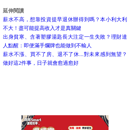
延伸閱讀
薪水不高，想靠投資提早退休辦得到嗎？本小利大利
不大！盡可能提高收入才是真關鍵
出身貧寒、含著塑膠湯匙長大注定一生失敗？理財達
人點醒：即便滿手爛牌也能做到不輸人
薪水不漲、買不了房、退不了休...對未來感到無望？
做好這2件事，日子就會愈過愈好