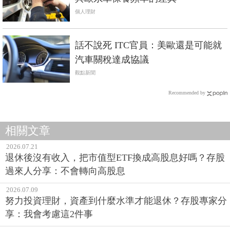
個人理財
話不說死 ITC官員：美歐還是可能就
汽車關稅達成協議
觀點新聞
Recommended by
相關文章
2026.07.21
退休後沒有收入，把市值型ETF換成高股息好嗎？存股
過來人分享：不會轉向高股息
2026.07.09
努力投資理財，資產到什麼水準才能退休？存股專家分
享：我會考慮這2件事