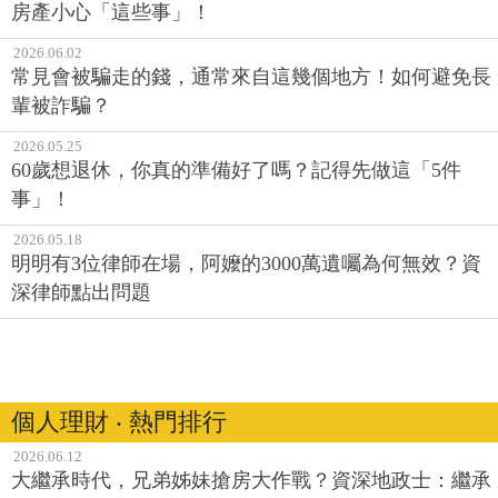
房產小心「這些事」！
2026.06.02
常見會被騙走的錢，通常來自這幾個地方！如何避免長
輩被詐騙？
2026.05.25
60歲想退休，你真的準備好了嗎？記得先做這「5件
事」！
2026.05.18
明明有3位律師在場，阿嬤的3000萬遺囑為何無效？資
深律師點出問題
個人理財 ‧ 熱門排行
2026.06.12
大繼承時代，兄弟姊妹搶房大作戰？資深地政士：繼承