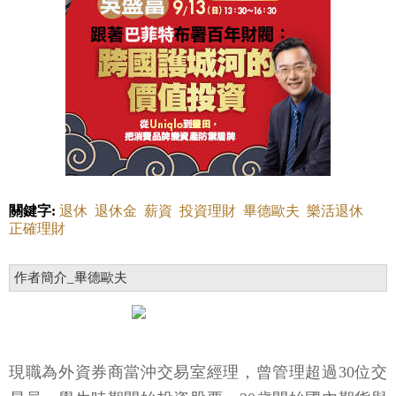
關鍵字:
退休
退休金
薪資
投資理財
畢德歐夫
樂活退休
正確理財
作者簡介_畢德歐夫
現職為外資券商當沖交易室經理，曾管理超過30位交