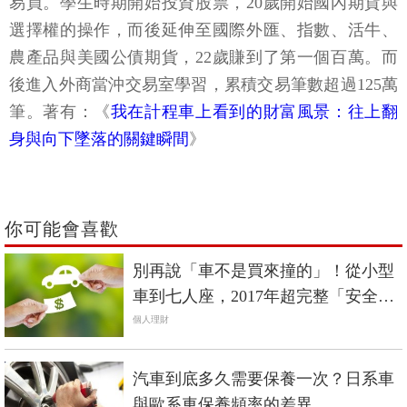
易員。學生時期開始投資股票，20歲開始國內期貨與
選擇權的操作，而後延伸至國際外匯、指數、活牛、
農產品與美國公債期貨，22歲賺到了第一個百萬。而
後進入外商當沖交易室學習，累積交易筆數超過125萬
筆。著有：《
我在計程車上看到的財富風景：往上翻
身與向下墜落的關鍵瞬間
》
你可能會喜歡
別再說「車不是買來撞的」！從小型
車到七人座，2017年超完整「安全先
決」購車指南
個人理財
汽車到底多久需要保養一次？日系車
與歐系車保養頻率的差異