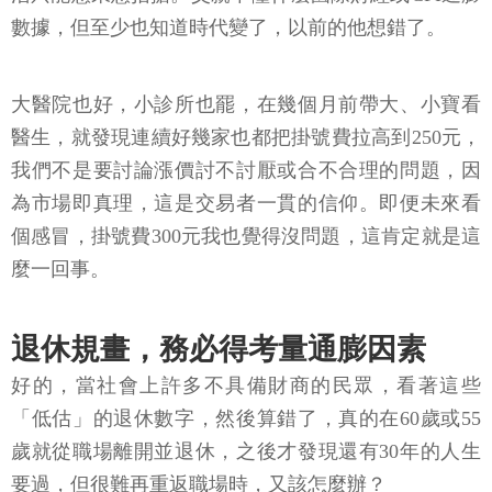
數據，但至少也知道時代變了，以前的他想錯了。
大醫院也好，小診所也罷，在幾個月前帶大、小寶看
醫生，就發現連續好幾家也都把掛號費拉高到250元，
我們不是要討論漲價討不討厭或合不合理的問題，因
為市場即真理，這是交易者一貫的信仰。即便未來看
個感冒，掛號費300元我也覺得沒問題，這肯定就是這
麼一回事。
退休規畫，務必得考量通膨因素
好的，當社會上許多不具備財商的民眾，看著這些
「低估」的退休數字，然後算錯了，真的在60歲或55
歲就從職場離開並退休，之後才發現還有30年的人生
要過，但很難再重返職場時，又該怎麼辦？