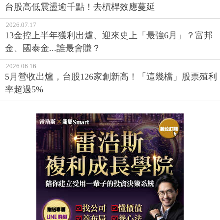
台股高低震盪逾千點！去槓桿效應蔓延
2026.07.17
13金控上半年獲利出爐、迎來史上「最強6月」？富邦
金、國泰金...誰最會賺？
2026.06.16
5月營收出爐，台股126家創新高！「這幾檔」股票殖利
率超過5%