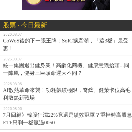
股票 ‧ 今日最新
2026.08.07
CoWoS後的下一張王牌：SoIC擴產潮，「這3檔」最受
惠！
2026.08.07
統一集團退出健身業！高齡化商機、健康意識抬頭...同
一陣風，健身三巨頭命運大不同？
2026.08.06
AI散熱革命來襲！功耗飆破極限，奇鋐、健策卡位高毛
利散熱新戰場
2026.08.06
7月回顧》韓股狂瀉22%竟還是績效冠軍？重挫時高股息
ETF只剩一檔贏過0050