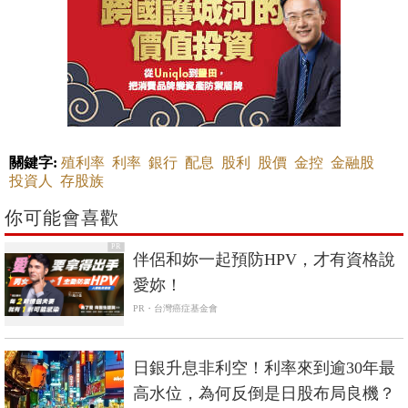
關鍵字:
殖利率
利率
銀行
配息
股利
股價
金控
金融股
投資人
存股族
你可能會喜歡
PR
伴侶和妳一起預防HPV，才有資格說
愛妳！
PR・台灣癌症基金會
日銀升息非利空！利率來到逾30年最
高水位，為何反倒是日股布局良機？