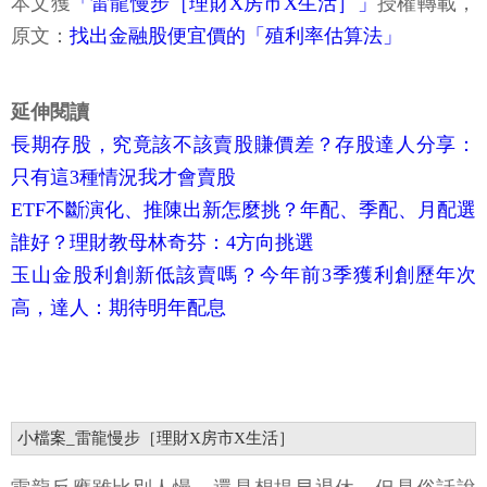
本文獲
「雷龍慢步［理財X房市X生活］」
授權轉載，
原文：
找出金融股便宜價的「殖利率估算法」
延伸閱讀
長期存股，究竟該不該賣股賺價差？存股達人分享：
只有這3種情況我才會賣股
ETF不斷演化、推陳出新怎麼挑？年配、季配、月配選
誰好？理財教母林奇芬：4方向挑選
玉山金股利創新低該賣嗎？今年前3季獲利創歷年次
高，達人：期待明年配息
小檔案_雷龍慢步［理財X房市X生活］