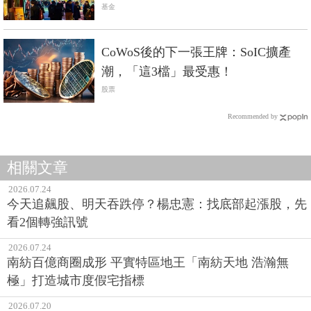
基金
CoWoS後的下一張王牌：SoIC擴產
潮，「這3檔」最受惠！
股票
Recommended by
相關文章
2026.07.24
今天追飆股、明天吞跌停？楊忠憲：找底部起漲股，先
看2個轉強訊號
2026.07.24
南紡百億商圈成形 平實特區地王「南紡天地 浩瀚無
極」打造城市度假宅指標
2026.07.20