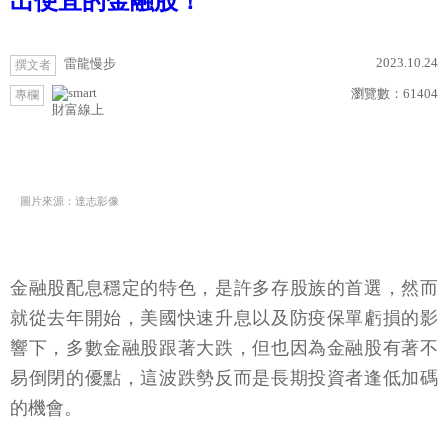
出便宜的金融股！
2023.10.24
雷龍慢步
撰文者
瀏覽數：
61404
專欄
財富線上
圖片來源：達志影像
金融股配息穩定的特色，是許多存股族的首選，然而
就從去年開始，美國快速升息以及防疫保單虧損的影
響下，多數金融股跟著大跌，但也因為金融股有著不
易倒閉的優點，這波跌勢反而是長期投資者逢低加碼
的機會。