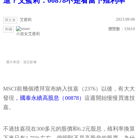
進？艾蜜莉：00878不是看當下殖利率
2023.09.08
艾蜜莉
撰文者
瀏覽數：
33610
專欄
小資女艾蜜莉
圖片來源：達志影像
MSCI前幾個禮拜宣布納入技嘉（2376）以後，有大大
發現
，國泰永續高股息（00878）
這週開始慢慢買進技
嘉。
不過技嘉現在300多元的股價和6.2元股息，殖利率換算