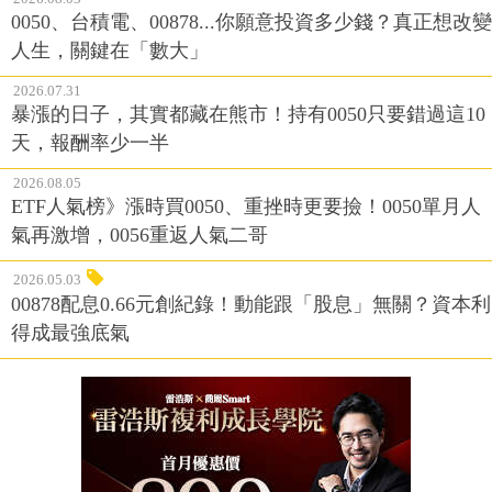
0050、台積電、00878...你願意投資多少錢？真正想改變
人生，關鍵在「數大」
2026.07.31
暴漲的日子，其實都藏在熊市！持有0050只要錯過這10
天，報酬率少一半
2026.08.05
ETF人氣榜》漲時買0050、重挫時更要撿！0050單月人
氣再激增，0056重返人氣二哥
2026.05.03
00878配息0.66元創紀錄！動能跟「股息」無關？資本利
得成最強底氣