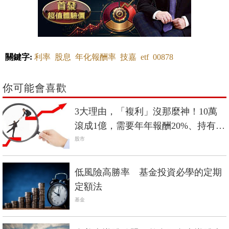
關鍵字:
利率
股息
年化報酬率
技嘉
etf
00878
你可能會喜歡
3大理由，「複利」沒那麼神！10萬
滾成1億，需要年年報酬20%、持有超
過40年...
股市
低風險高勝率 基金投資必學的定期
定額法
基金