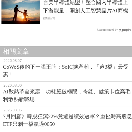
台美半導體結盟！整合國內半導體上
下游能量，開創人工智慧晶片AI商機
觀點新聞
Recommended by
相關文章
2026.08.07
CoWoS後的下一張王牌：SoIC擴產潮，「這3檔」最受
惠！
2026.08.06
AI散熱革命來襲！功耗飆破極限，奇鋐、健策卡位高毛
利散熱新戰場
2026.08.06
7月回顧》韓股狂瀉22%竟還是績效冠軍？重挫時高股息
ETF只剩一檔贏過0050