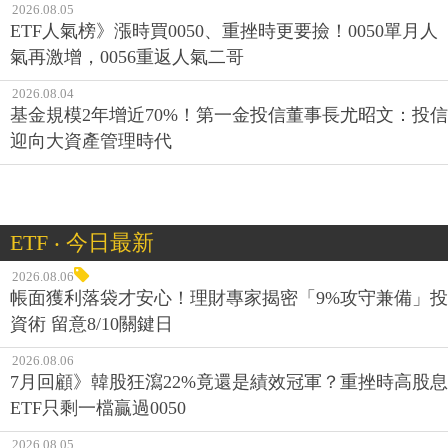
2026.08.05
ETF人氣榜》漲時買0050、重挫時更要撿！0050單月人
氣再激增，0056重返人氣二哥
2026.08.04
基金規模2年增近70%！第一金投信董事長尤昭文：投信
迎向大資產管理時代
ETF ‧ 今日最新
2026.08.06
帳面獲利落袋才安心！理財專家揭密「9%攻守兼備」投
資術 留意8/10關鍵日
2026.08.06
7月回顧》韓股狂瀉22%竟還是績效冠軍？重挫時高股息
ETF只剩一檔贏過0050
2026.08.05