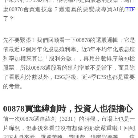
下來只有1.75%左右，很明顯不是高股息的股票，為什
麼00878會買進技嘉？難道真的要變成專買AI的
ETF
了？
先不要緊張！我們回頭看一下00878的選股邏輯，它是
依最近12個月年化股息殖利率、近3年平均年化股息殖
利率加權來算出「股利分數」，再用分數排序前30檔
股票，所以00878選股看的殖利率並不是當下，而且除
了看股利分數以外，ESG評級、近4季EPS也都是重要
的考量。
00878買進緯創時，投資人也很擔心
前一次00878選進緯創（3231）的時候，市場上也是一
片嘩然，但事後來看並沒有想像的那麼嚴重啦！回到
ETF本身來看，選股策略、管理費、追蹤誤差等…，這