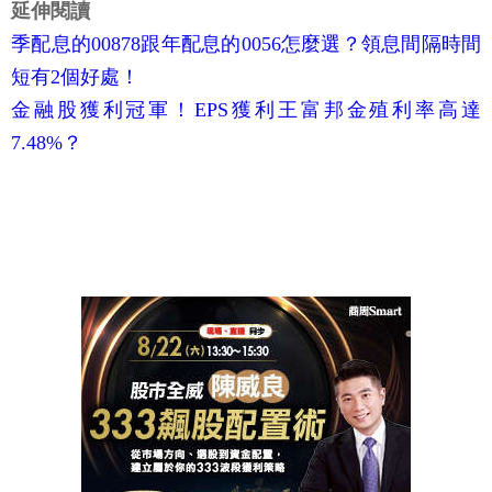
延伸閱讀
季配息的00878跟年配息的0056怎麼選？領息間隔時間
短有2個好處！
金融股獲利冠軍！EPS獲利王富邦金殖利率高達
7.48%？