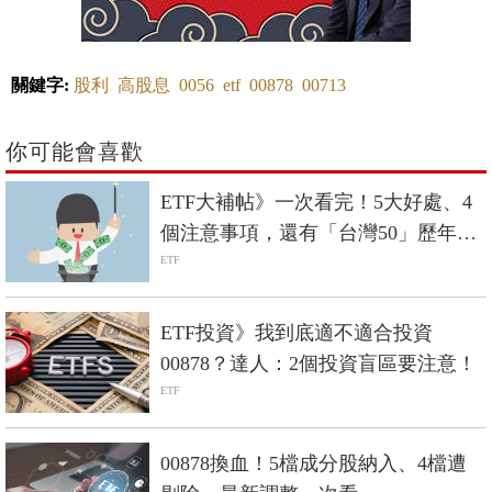
關鍵字:
股利
高股息
0056
etf
00878
00713
你可能會喜歡
ETF大補帖》一次看完！5大好處、4
個注意事項，還有「台灣50」歷年配
息總整理
ETF
ETF投資》我到底適不適合投資
00878？達人：2個投資盲區要注意！
ETF
00878換血！5檔成分股納入、4檔遭