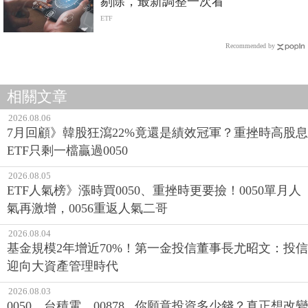
剔除，最新調整一次看
ETF
Recommended by
相關文章
2026.08.06
7月回顧》韓股狂瀉22%竟還是績效冠軍？重挫時高股息
ETF只剩一檔贏過0050
2026.08.05
ETF人氣榜》漲時買0050、重挫時更要撿！0050單月人
氣再激增，0056重返人氣二哥
2026.08.04
基金規模2年增近70%！第一金投信董事長尤昭文：投信
迎向大資產管理時代
2026.08.03
0050、台積電、00878...你願意投資多少錢？真正想改變