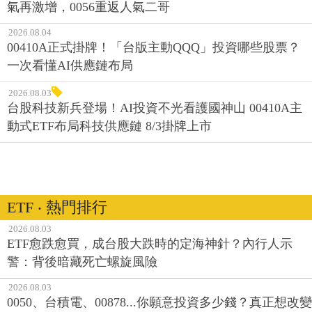
氣再激增，0056重返人氣二哥
2026.08.04
00410A正式掛牌！「台版主動QQQ」投資哪些股票？
一次看懂AI供應鏈布局
2026.08.03
台股科技新兵登場！AI投資不光看護國神山 00410A主
動式ETF布局科技供應鏈 8/3掛牌上市
ETF ‧ 熱門排行
2026.08.03
ETF愈跌愈買，成台股大跌時的定海神針？內行人示
警：背後暗藏死亡螺旋風險
2026.08.03
0050、台積電、00878...你願意投資多少錢？真正想改變