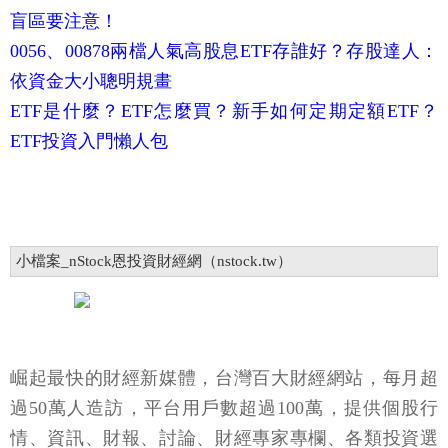
盲區要注意！
0056、00878兩檔人氣高股息ETF存誰好？存股達人：
依資金大小聰明規畫
ETF是什麼？ETF怎麼買？新手如何定期定額ETF？
ETF投資入門懶人包
小檔案_nStock恩投資財經網（nstock.tw）
崛起最快的財經新媒體，台灣百大財經網站，每月超
過50萬人造訪，平台用戶數超過100萬，提供個股行
情、資訊、財報、討論、財經專家專欄、各類投資選