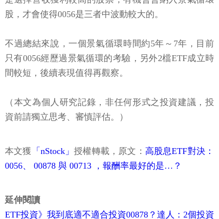
股，才會使得0056是三者中波動較大的。
不過總結來說，一個景氣循環時間約5年～7年，目前
只有0056經歷過景氣循環的考驗，另外2檔ETF成立時
間較短，後續表現值得再觀察。
（本文為個人研究記錄，非任何形式之投資建議，投
資前請獨立思考、審慎評估。）
本文獲
「nStock」
授權轉載，原文：
高股息ETF對決：
0056、 00878 與 00713 ，報酬率最好的是…？
延伸閱讀
ETF投資》我到底適不適合投資00878？達人：2個投資