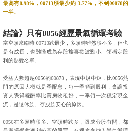
最高有8.98%，00713漲最少約 3.77%，不到00878的
一半。
結論》只有0056經歷景氣循環考驗
當空頭來臨時 00713跌最少，多頭時雖然漲不多，但也
是有成長，也難怪成為存股族喜歡波動小、領穩定股
利的熱愛名單。
受益人數超越0056的00878，表現中規中矩，比0056熱
門的原因大概就是季配息，每一季領到股利，會讓投
資人覺得報酬率比買房收租好，一季領一次穩定現金
流，是退休族、存股族安心的原因。
0056在多頭時漲多、空頭時跌多，跟成分股有關，都
是選擇營收獲利較高的股票，有機會會納入景氣循環