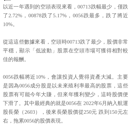
以近一年遇到的空頭表現來看，00713跌幅最少，僅跌
了2.72%，00878跌了5.17%，0056跌最多，跌了將近
10%。
從這這些數據來看，空頭時00713跌了最少，股價非常
平穩，顯示「低波動」股票在空頭市場可獲得相對較
佳的報酬。
0056跌幅將近10%，會讓投資人覺得資產大減。主要
是因為0056成分股是以未來殖利率最高的股票，這些
股票有可能今年大賺，但來年獲利變少，這時股價便
下滑了。其中最經典的就是0056在 2022年6月納入航運
股長榮（2603），後來長榮股價從250元 跌到150元左
右，拖累0056的股價表現。