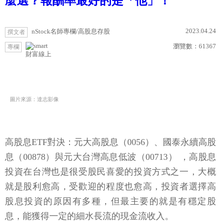
麼選？報酬率最好的是「他」！
2023.04.24
nStock名師專欄/高股息存股
撰文者
瀏覽數：
61367
專欄
財富線上
圖片來源：達志影像
高股息ETF對決：元大高股息（0056）、國泰永續高股
息（00878）與元大台灣高息低波（00713） ，高股息
投資在台灣也是很受股民喜愛的投資方式之一，大概
就是股利愈高，受歡迎的程度也愈高，投資者選擇高
股息投資的原因有多種，但最主要的就是有穩定股
息，能獲得一定的細水長流的現金流收入。