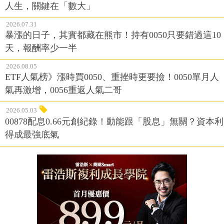
人生，關鍵在「數大」
2026.07.31
暴漲的日子，其實都藏在熊市！持有0050只要錯過這10
天，報酬率少一半
2026.08.05
ETF人氣榜》漲時買0050、重挫時更要撿！0050單月人
氣再激增，0056重返人氣二哥
2026.05.03
00878配息0.66元創紀錄！動能跟「股息」無關？資本利
得成最強底氣