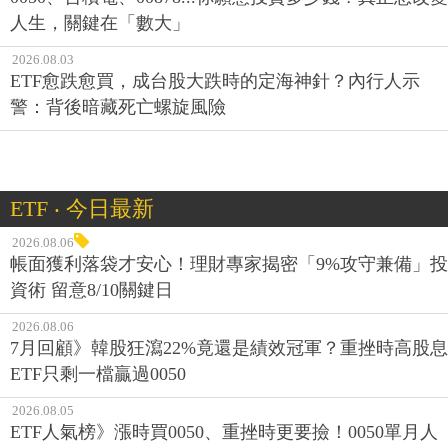
人生，關鍵在「數大」
2026.08.03
ETF愈跌愈買，成台股大跌時的定海神針？內行人示
警：背後暗藏死亡螺旋風險
ETF ‧ 今日最新
2026.08.06
帳面獲利落袋才安心！理財專家揭密「9%攻守兼備」投
資術 留意8/10關鍵日
2026.08.06
7月回顧》韓股狂瀉22%竟還是績效冠軍？重挫時高股息
ETF只剩一檔贏過0050
2026.08.05
ETF人氣榜》漲時買0050、重挫時更要撿！0050單月人