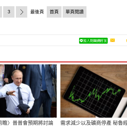
3
最後頁
首頁
單頁閱讀
前瞻〉普普會預期將討論
需求減少以及礦商停產 秘魯