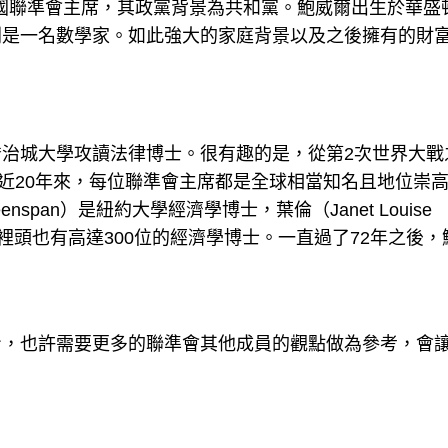
是第16任美國聯準會主席，其政黨背景為共和黨。鮑威爾出生於華盛
則是一名數學家。如此強大的家庭背景以及之後擁有的財
。
治城大學攻讀法律博士。很有趣的是，從第2次世界大戰
且近20年來，每位聯準會主席都是全球相當知名且地位崇
nspan）是紐約大學經濟學博士，葉倫（Janet Louise
會裡頭也有高達300位的經濟學博士。一直過了72年之後，
。
身，也許需要更多的聯準會其他成員的觀點做為參考，會