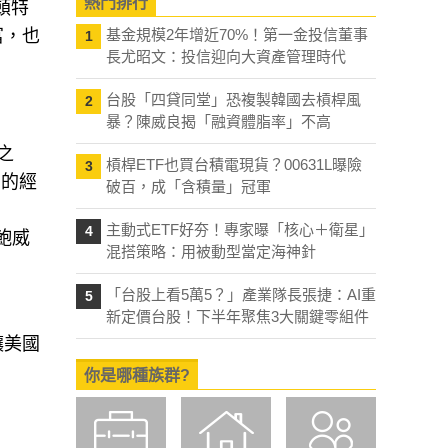
熱門排行
頓特
富，也
基金規模2年增近70%！第一金投信董事
1
長尤昭文：投信迎向大資產管理時代
台股「四貸同堂」恐複製韓國去槓桿風
2
暴？陳威良揭「融資體脂率」不高
之
槓桿ETF也買台積電現貨？00631L曝險
3
高的經
破百，成「含積量」冠軍
主動式ETF好夯！專家曝「核心＋衛星」
4
鮑威
混搭策略：用被動型當定海神針
「台股上看5萬5？」產業隊長張捷：AI重
5
新定價台股！下半年聚焦3大關鍵零組件
讓美國
你是哪種族群?