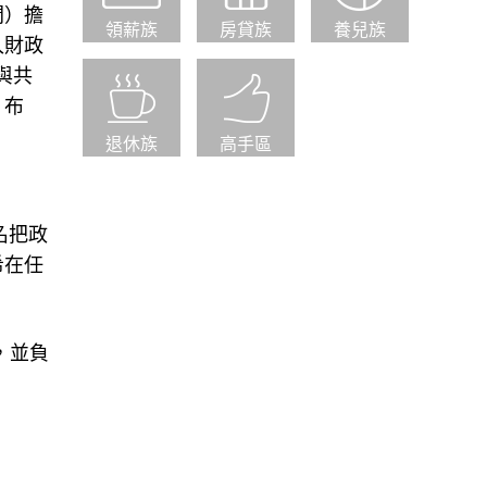
閉）擔
領薪族
房貸族
養兒族
入財政
與共
、布
退休族
高手區
名把政
希在任
，並負