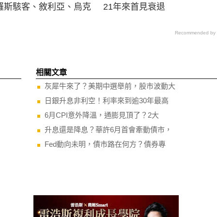
羅斯駭客、敘利亞、烏克
21年來首見衰退
Recommended by
相關文章
灰犀牛來了？美期中選舉前，股市波動大
日銀升息非利空！利率來到逾30年最高
6月CPI意外降溫，通膨見頂了？2大
升息還是降息？華許6月首會牽動債市，
Fed動向未明，債市路在何方？債券專