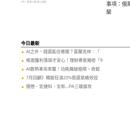
PR・安達人壽 安心抗癌
事項：俄
蘭
今日最新
AI之外，錢還能往哪擺？富蘭克林：「
帳面獲利落袋才安心！理財專家揭密「9
AI散熱革命來襲！功耗飆破極限，奇鋐
7月回顧》韓股狂瀉22%竟還是績效冠
穩懋、宏捷科、全新...PA三雄搶攻