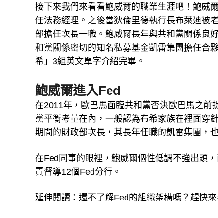
接下來我們來看看鮑威爾的職業生涯吧！鮑威
任法務經理。之後當狄倫里德執行長布萊迪被
部擔任次長一職。鮑威爾長年與共和黨關係良好，
和黨關係密切的知名私募基金凱雷集團擔任合
希」3組英文單字介紹完畢。
鮑威爾進入Fed
在2011年，歐巴馬面臨共和黨否決歐巴馬之
黨平衡考量在內，一般認為布希家族在裡面穿
期間的財政部次長，其長年任職的凱雷集團，
在Fed同事的眼裡，鮑威爾個性低調不強出頭
責督導12個Fed分行。
延伸閱讀：還不了解Fed的組織架構嗎？趕快