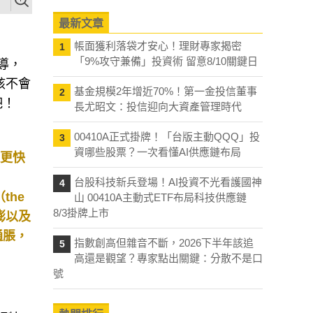
最新文章
帳面獲利落袋才安心！理財專家揭密
1
「9%攻守兼備」投資術 留意8/10關鍵日
報導，
該不會
基金規模2年增近70%！第一金投信董事
2
吧！
長尤昭文：投信迎向大資產管理時代
00410A正式掛牌！「台版主動QQQ」投
3
資哪些股票？一次看懂AI供應鏈布局
取更快
台股科技新兵登場！AI投資不光看護國神
4
（the
山 00410A主動式ETF布局科技供應鏈
8/3掛牌上市
的通膨以及
通脹，
指數創高但雜音不斷，2026下半年該追
5
高還是觀望？專家點出關鍵：分散不是口
號