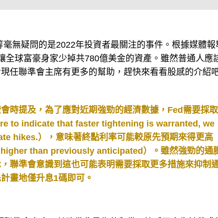
爾談話等毫無疑問的是2022年投資者最關注的事件。根據媒體
讓全球富豪身家少掉共780億美金的資產。雖然普通人應
對現任聯準會主席有更多的幫助，趕快來看看股感的介紹
會時提及，為了應對近期強勁的經濟數據，Fed需要採
o indicate that faster tightening is warranted, we
 pace of rate hikes.），意味著終點利率可能較原先預期來得更高
ly to be higher than previously anticipated）。雖然強勁
示，聯準會意識到這也可能表明需要採取更多措施來抑制
計畫地僅升息1碼即可。