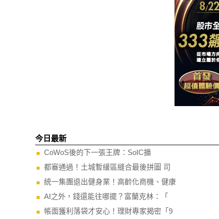
今日最新
CoWoS後的下一張王牌：SoIC擴
都審通過！土城暫緩區縫合最後拼圖 司
統一集團退出健身業！高齡化商機、健康
AI之外，錢還能往哪擺？富蘭克林：「
帳面獲利落袋才安心！理財專家揭密「9