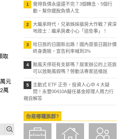
覺得負債永遠還不完？3個轉念、5個行
1
動，幫你擺脫負債人生
大繼承時代，兄弟姊妹搶房大作戰？資深
2
地政士：繼承房產小心「這些事」！
哈日族的日圓新出路！國內首張日圓計價
3
終身壽險，宣告利率喊到3%
領取
颱風天停班有支薪嗎？居家辦公的上班族
4
可以放颱風假嗎？勞動法專家這樣說
6萬元
主動式 ETF 正夯，投資人心中 4 大疑
5
2萬
問！永豐00410A擬任基金經理人周力行
親自解答
你是哪種族群?