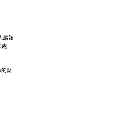
人應該
法處
你的財