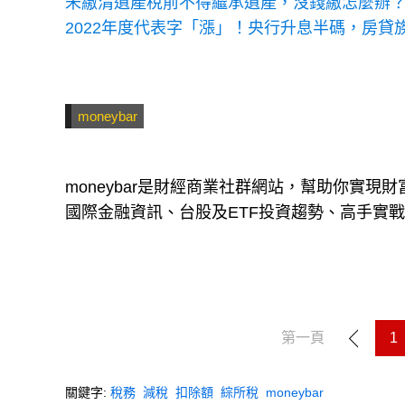
未繳清遺產稅前不得繼承遺產，沒錢繳怎麼辦？
2022年度代表字「漲」！央行升息半碼，房貸
moneybar
moneybar是財經商業社群網站，幫助你實
國際金融資訊、台股及ETF投資趨勢、高手實
第一頁
1
關鍵字:
稅務
減稅
扣除額
綜所稅
moneybar