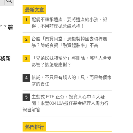
最新文章
配偶不繼承遺產，要將遺產給小孩，記
1
得：不用辦理拋棄繼承權！
了？體
台股「四貸同堂」恐複製韓國去槓桿風
2
暴？陳威良揭「融資體脂率」不高
「兄弟姊妹特留分」將刪除，哪些人會受
稅務新
3
影響？該怎麼應對？
信託，不只是有錢人的工具，而是每個家
4
庭的責任
主動式 ETF 正夯，投資人心中 4 大疑
5
問！永豐00410A擬任基金經理人周力行
親自解答
熱門排行