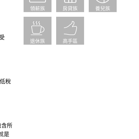
領薪族
房貸族
養兒族
戶受
退休族
高手區
最低稅
包含所
就是