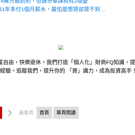
4解方避罰則，但選分單課稅有2隱憂
族1年多付1個月薪水，最怕是想貸卻貸不到…
現財富自由，快樂退休。我們打造「個人化」財商FQ知識，
戰經驗。追蹤我們，提升你的 「資」識力，成為投資高手
最後頁
首頁
單頁閱讀