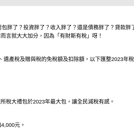
—荷包胖了？投資胖了？收入胖了？還是債務胖了？貸款胖
你而言就大大加分，因為「有財斯有稅」呀！
所稅、遺產稅及贈與稅的免稅額及扣除額，以下匯整2023年
所稅大禮包於2023年最大包，讓全民減稅有感。
4,000元。