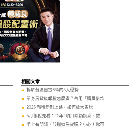
相關文章
拆解勞退自提6％的3大優勢
單身房貸族報稅怎麼省？善用「購屋借款
2026 報稅新制上路，如何放大省稅
5月報稅先看：今年2項扣除額調高，誰
手上有閒錢，該還掉房貸嗎？小心！你可