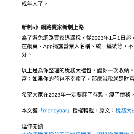
成年人了。
新制5》網路賣家新制上路
為了避免網路賣家逃漏稅，從2023年1月1日
在網頁、App揭露營業人名稱、統一編號等，不
分。
以上是為你整理的稅務大禮包，讓你一次收納
富；如果你的荷包不幸瘦了，那麼減稅就是財
希望大家在2023年一定要胖了存款、瘦了債務
本文獲
「moneybar」
授權轉載，原文：
稅務大
延伸閱讀