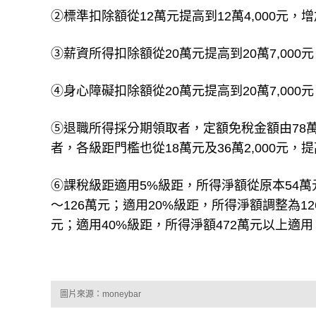
②標準扣除額從12萬元提高到12萬4,000元，增加
③薪資所得扣除額從20萬元提高到20萬7,000元
④身心障礙扣除額從20萬元提高到20萬7,000元
⑤退職所得採分期領取者，定額免稅金額由78萬1,0
者，各級距門檻也從18萬元及36萬2,000元，提高到
⑥課稅級距適用5%級距，所得淨額從原本54萬
～126萬元；適用20%級距，所得淨額調整為12
元；適用40%級距，所得淨額472萬元以上適用
圖片來源：moneybar