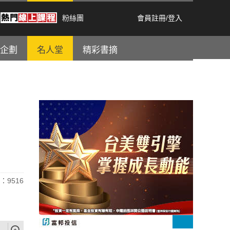
粉絲團
會員註冊
/
登入
企劃
名人堂
精彩書摘
：9516