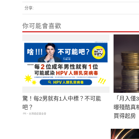
分享:
你可能會喜歡
驚！每2男就有1人中標？不可能
「月入僅
吧？
曝殘酷真
PR・台灣癌症基金會
買得起房