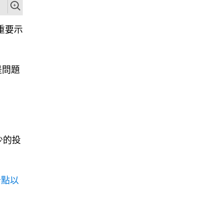
重要示
是問題
少的投
千點以