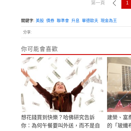
第一頁
1
關鍵字:
美股
債券
聯準會
升息
畢德歐夫
現金為王
分享:
你可能會喜歡
想花錢買到快樂？哈佛研究告訴
建榮、富
你：為何午餐要叫外送，而不是自
的「玻纖