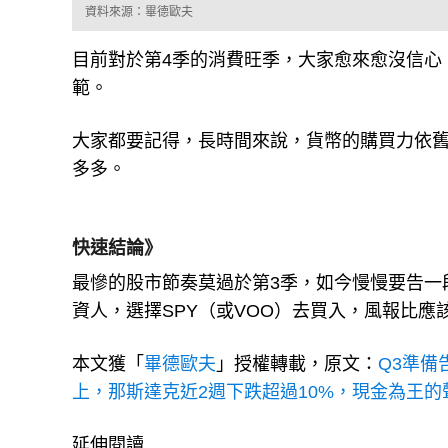
資料來源：畢德歐夫
目前對於第4季的消費旺季，大家愈來愈沒信心，
範。
大家都要記得，長時間來說，貨幣的購買力依
多多。
快速結論》
最慘的股市節奏莫過於第3季，如今慢慢要告一
資人，選擇SPY（或VOO）去買入，風報比應
本文獲「
畢德歐夫
」授權轉載，原文：
Q3準備
上，那斯達克近2週下跌超過10%，現金為王
延伸閱讀