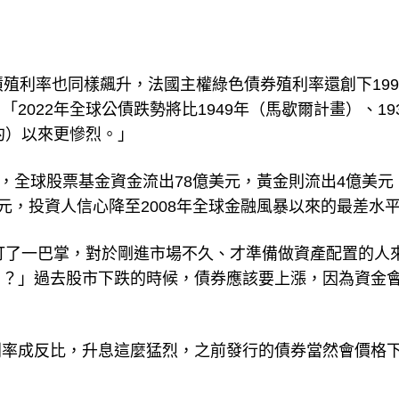
殖利率也同樣飆升，法國主權綠色債券殖利率還創下199
022年全球公債跌勢將比1949年（馬歇爾計畫）、19
約）以來更慘烈。」
元，全球股票基金資金流出78億美元，黃金則流出4億美元
元，投資人信心降至2008年全球金融風暴以來的最差水
的打了一巴掌，對於剛進市場不久、才準備做資產配置的人
用？」過去股市下跌的時候，債券應該要上漲，因為資金
利率成反比，升息這麼猛烈，之前發行的債券當然會價格