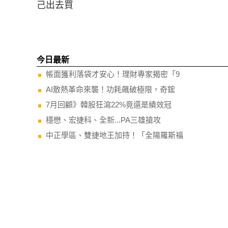
己出去買
今日最新
帳面獲利落袋才安心！理財專家揭密「9
AI散熱革命來襲！功耗飆破極限，奇鋐
7月回顧》韓股狂瀉22%竟還是績效冠
穩懋、宏捷科、全新...PA三雄搶攻
中正學區、雙捷地王加持！「全陽羅斯福