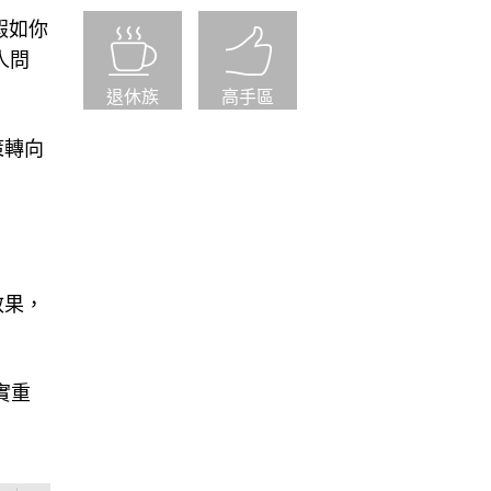
假如你
人問
退休族
高手區
策轉向
效果，
實重