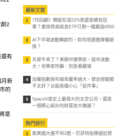
最新文章
7月回顧》韓股狂瀉22%竟還是績效冠
1
創2
軍？重挫時高股息ETF只剩一檔贏過0050
AI下半場波動轉劇烈，如何用週選擇權避
2
險？
來還有
灰犀牛來了？美期中選舉前，股市波動
3
大！但專家呼籲：別急著離場
加權指數與年線乖離率過大，歷史經驗都
4
個月新
不太好？台股高檔小心「這件事」
市的
SpaceX是史上最偉大的太空公司，還是
5
一個精心設計的財富放大機器？
將是
熱門排行
距美國大選不到2週，巴菲特指標逼近歷
1