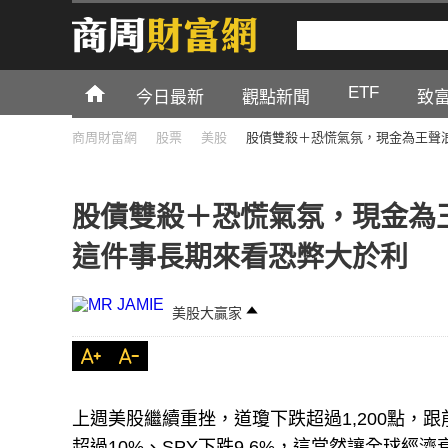
ETF
今日最新
觀點新聞
致
商周財富網
股票
美股
股債雙殺＋恐慌氣氛，現金為王聲
股債雙殺＋恐慌氣氛，現金為
這件事長期來看恐弊大於利
美股大贏家
上週美股繼續重挫，道瓊下跌超過1,200點，
超過10%、SPY下跌9.6%，這當然讓全球經