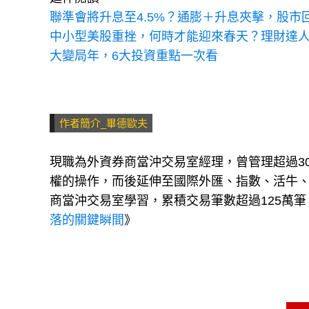
聯準會將升息至4.5%？通膨＋升息夾擊，股
中小型美股重挫，何時才能迎來春天？理財達
大變局年，6大投資重點一次看
作者簡介_畢德歐夫
現職為外資券商當沖交易室經理，曾管理超過3
權的操作，而後延伸至國際外匯、指數、活牛、
商當沖交易室學習，累積交易筆數超過125萬
落的關鍵瞬間
》