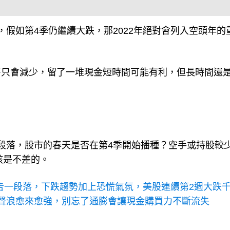
假如第4季仍繼續大跌，那2022年絕對會列入空頭年的
舊只會減少，留了一堆現金短時間可能有利，但長時間還
段落，股市的春天是否在第4季開始播種？空手或持股較
該是不差的。
告一段落，下跌趨勢加上恐慌氣氛，美股連續第2週大跌
的聲浪愈來愈強，別忘了通膨會讓現金購買力不斷流失