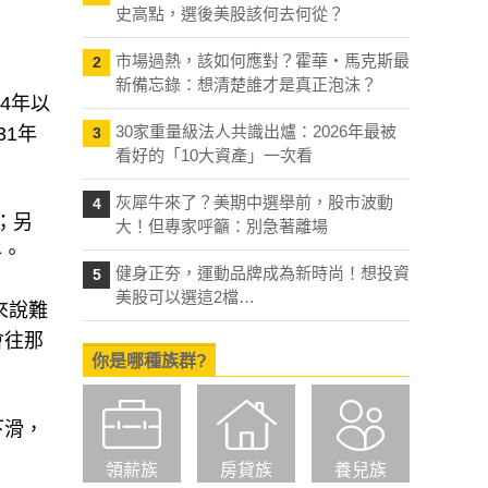
史高點，選後美股該何去何從？
市場過熱，該如何應對？霍華・馬克斯最
2
新備忘錄：想清楚誰才是真正泡沫？
4年以
30家重量級法人共識出爐：2026年最被
31年
3
看好的「10大資產」一次看
灰犀牛來了？美期中選舉前，股市波動
4
；另
大！但專家呼籲：別急著離場
平。
健身正夯，運動品牌成為新時尚！想投資
5
美股可以選這2檔…
來說難
會往那
你是哪種族群?
下滑，
領薪族
房貸族
養兒族