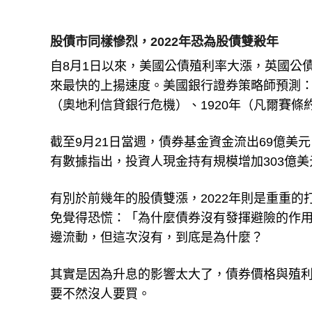
股債市同樣慘烈，2022年恐為股債雙殺年
自8月1日以來，美國公債殖利率大漲，英國公債
來最快的上揚速度。美國銀行證券策略師預測：「2
（奧地利信貸銀行危機）、1920年（凡爾賽條
截至9月21日當週，債券基金資金流出69億美
有數據指出，投資人現金持有規模增加303億美
有別於前幾年的股債雙漲，2022年則是重重
免覺得恐慌：「為什麼債券沒有發揮避險的作
邊流動，但這次沒有，到底是為什麼？
其實是因為升息的影響太大了，債券價格與殖
要不然沒人要買。