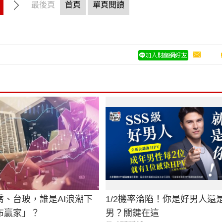
最後頁
首頁
單頁閱讀
喬、台玻，誰是AI浪潮下
1/2機率淪陷！你是好男人還
布贏家」？
男？關鍵在這