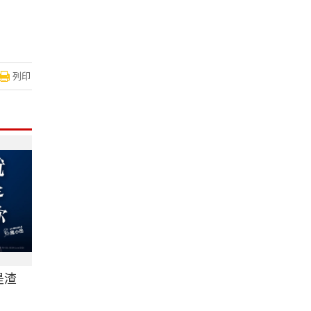
列印
是渣