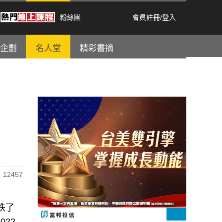
粉絲團
會員註冊
/
登入
企劃
名人堂
精彩書摘
12457
跌了
22