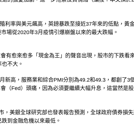
美債殖利率與美元飆高，英鎊暴跌至接近37年來的低點，黃金
市場從2020年3月疫情引爆崩盤以來的最大跌幅。
來會有愈來愈多「現金為王」的聲音出現，股市的下跌看
率也不大。
月新高，服務業和綜合PMI分別為49.2和49.3，都創了3
會（Fed）頭痛，因為必須要繼續大幅升息，這當然是股
救市，美銀全球研究部也發表報告預測，全球政府債券損失
已跌到金融危機以來最低。