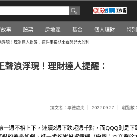
富故事
股票
房地產
基金
個人理財
特別
浪浮現！理財達人提醒：這件事長期來看恐弊大於利
王聲浪浮現！理財達人提醒：
撰文者：畢德歐夫
2022.09.27
瀏覽數：
跟前一週不相上下，連續2週下跌超過千點，而QQQ則是下
濟衰退的擔憂加劇，進一步拖累投資情緒（編按：本文撰於20