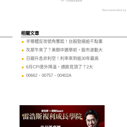
PR・台灣癌症基金會
Recommended by
相關文章
半導體反攻號角響起！台股勁揚逾千點重
灰犀牛來了？美期中選舉前，股市波動大
日銀升息非利空！利率來到逾30年最高
6月CPI意外降溫，通膨見頂了？2大
00662、00757、00402A