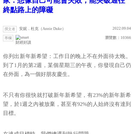
家：想像自己可能會失敗，能突破通往
終點路上的障礙
2022.09.04
安妮．杜克（Annie Duke）
撰文者
瀏覽數：
10366
專欄
財經好讀
你列出新年新希望：工作日的晚上不在外面待太晚。
到了1月的第2週，某個星期三的午夜，你發現自己仍
在外面，為一個好朋友慶生。
不只有你很快就打破新年新希望，有23%的新年新希
望，於1週之內被放棄，甚至有92%的人始終沒有達到
目標。