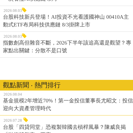
2026.08.03
台股科技新兵登場！AI投資不光看護國神山 00410A主
動式ETF布局科技供應鏈 8/3掛牌上市
2026.08.03
指數創高但雜音不斷，2026下半年該追高還是觀望？專
家點出關鍵：分散不是口號
觀點新聞 ‧ 熱門排行
2026.08.04
基金規模2年增近70%！第一金投信董事長尤昭文：投信
迎向大資產管理時代
2026.07.28
台股「四貸同堂」恐複製韓國去槓桿風暴？陳威良揭