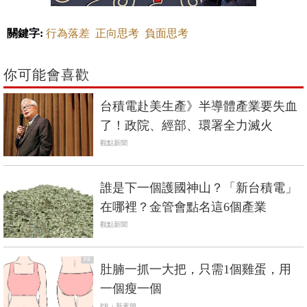
關鍵字:
行為落差
正向思考
負面思考
你可能會喜歡
台積電赴美生產》半導體產業要失血
了！政院、經部、環署全力滅火
觀點新聞
誰是下一個護國神山？「新台積電」
在哪裡？金管會點名這6個產業
觀點新聞
PR
肚腩一抓一大把，只需1個雞蛋，用
一個瘦一個
PR・新素簡