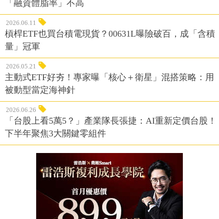
「融資體脂率」不高
2026.06.11
槓桿ETF也買台積電現貨？00631L曝險破百，成「含積
量」冠軍
2026.05.21
主動式ETF好夯！專家曝「核心＋衛星」混搭策略：用
被動型當定海神針
2026.06.26
「台股上看5萬5？」產業隊長張捷：AI重新定價台股！
下半年聚焦3大關鍵零組件