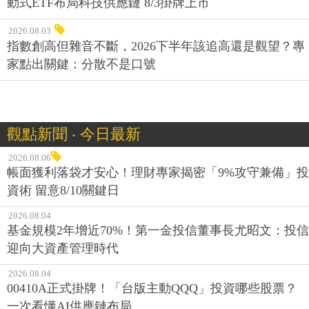
動式ETF布局科技供應鏈 8/3掛牌上市
2026.08.03
指數創高但雜音不斷，2026下半年該追高還是觀望？專
家點出關鍵：分散不是口號
觀點新聞 ‧ 今日最新
2026.08.06
帳面獲利落袋才安心！理財專家揭密「9%攻守兼備」投
資術 留意8/10關鍵日
2026.08.04
基金規模2年增近70%！第一金投信董事長尤昭文：投信
迎向大資產管理時代
2026.08.04
00410A正式掛牌！「台版主動QQQ」投資哪些股票？
一次看懂AI供應鏈布局