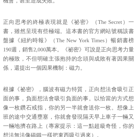
機會，甚至造成失敗。
正向思考的終極表現就是《祕密》（The Secret）一
書，雖然呈現有些極端。這本書的官方網站號稱該書
盤據《紐約時報》（The New York Times）暢銷書榜
190週，銷售2,000萬本。《祕密》可說是正向思考力量
的極致，不但明確主張抱持的念頭與成敗有著因果關
係，還提出一個因果機制：磁力。
根據《祕密》，腦波有磁力特質，正向想法會吸引正
面的事，負面想法會吸引負面的事。以恰當的方式想
像一枚鑽石戒指，你的另一半就會送你一枚。想像上
班的途中交通壅塞，你就會發現隔天早上車子一輛又
一輛地擠在路上（專家提示：這一點超級奇怪，你的
想法無法像磁鐵一樣把東西吸引過來）。