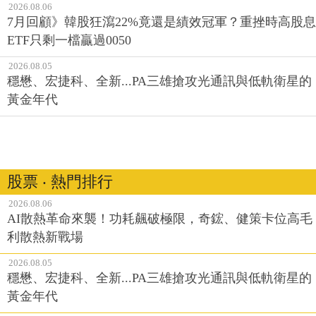
2026.08.06
7月回顧》韓股狂瀉22%竟還是績效冠軍？重挫時高股息
ETF只剩一檔贏過0050
2026.08.05
穩懋、宏捷科、全新...PA三雄搶攻光通訊與低軌衛星的
黃金年代
股票 ‧ 熱門排行
2026.08.06
AI散熱革命來襲！功耗飆破極限，奇鋐、健策卡位高毛
利散熱新戰場
2026.08.05
穩懋、宏捷科、全新...PA三雄搶攻光通訊與低軌衛星的
黃金年代