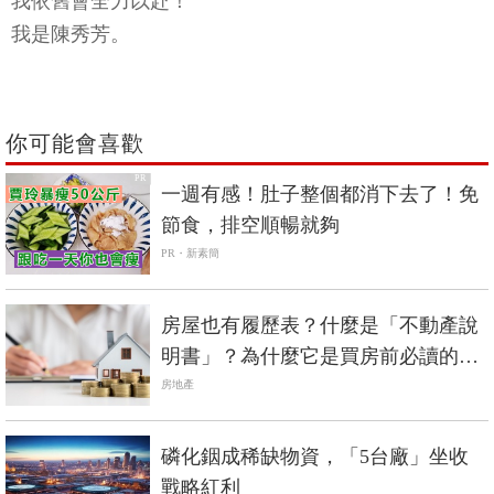
我依舊會全力以赴！
我是陳秀芳。
你可能會喜歡
PR
一週有感！肚子整個都消下去了！免
節食，排空順暢就夠
PR・新素簡
房屋也有履歷表？什麼是「不動產說
明書」？為什麼它是買房前必讀的保
命符？
房地產
磷化銦成稀缺物資，「5台廠」坐收
戰略紅利