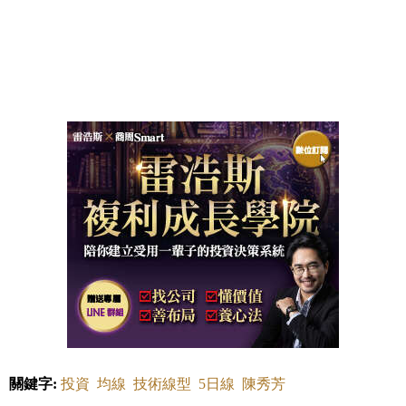
關鍵字:
投資
均線
技術線型
5日線
陳秀芳