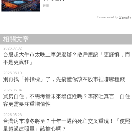
股票
Recommended by
相關文章
2026.07.02
台股超大牛市太晚上車怎麼辦？散戶應該「更謹慎，而
不是更瘋狂」
2026.06.10
別再找「神指標」了，先搞懂你該在股市裡賺哪種錢
2026.06.04
買房自住，不需考量未來增值性嗎？專家吐真言：自住
客更需要注重增值性
2026.05.28
台灣房市凜冬將至？十年一遇的死亡交叉重現！「使照
量超過建照量」該擔心嗎？