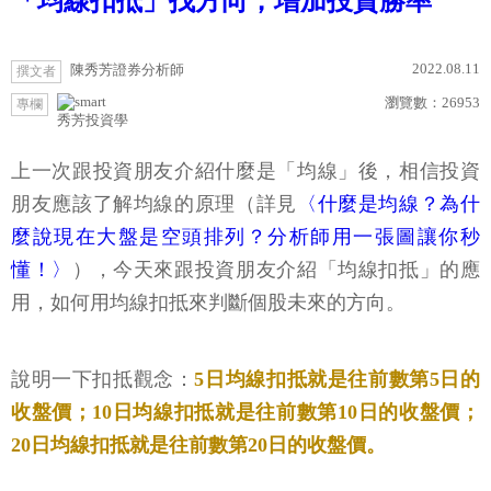
「均線扣抵」找方向，增加投資勝率
2022.08.11
陳秀芳證券分析師
撰文者
瀏覽數：
26953
專欄
秀芳投資學
上一次跟投資朋友介紹什麼是「均線」後，相信投資
朋友應該了解均線的原理（詳見
〈什麼是均線？為什
麼說現在大盤是空頭排列？分析師用一張圖讓你秒
懂！〉
），今天來跟投資朋友介紹「均線扣抵」的應
用，如何用均線扣抵來判斷個股未來的方向。
說明一下扣抵觀念：
5日均線扣抵就是往前數第5日的
收盤價；10日均線扣抵就是往前數第10日的收盤價；
20日均線扣抵就是往前數第20日的收盤價。