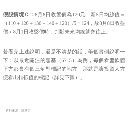
假設情境Ｃ：
8月8日收盤價為120元，新5日均線值＝
（110＋120＋130＋140＋120）/5＝124，故8月8日收盤
價＞8月1日收盤價時，判斷未來均線就會往上。
若看完上述說明，還是不清楚的話，舉個實例說明一
下：以最近關注的嘉基（6715）為例，每個看盤軟體
下方都會有個三角型標記的地方，那就是讓投資人方
便看出扣抵值的標記（詳見下圖）。
資料來源：陳秀芳