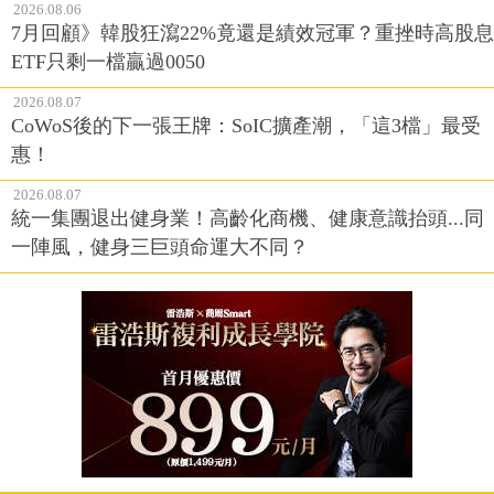
2026.08.06
7月回顧》韓股狂瀉22%竟還是績效冠軍？重挫時高股息
ETF只剩一檔贏過0050
2026.08.07
CoWoS後的下一張王牌：SoIC擴產潮，「這3檔」最受
惠！
2026.08.07
統一集團退出健身業！高齡化商機、健康意識抬頭...同
一陣風，健身三巨頭命運大不同？