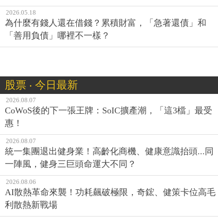
2026.05.18
為什麼有錢人還在借錢？累積財富，「急著還債」和
「善用負債」哪裡不一樣？
股票 ‧ 今日最新
2026.08.07
CoWoS後的下一張王牌：SoIC擴產潮，「這3檔」最受
惠！
2026.08.07
統一集團退出健身業！高齡化商機、健康意識抬頭...同
一陣風，健身三巨頭命運大不同？
2026.08.06
AI散熱革命來襲！功耗飆破極限，奇鋐、健策卡位高毛
利散熱新戰場