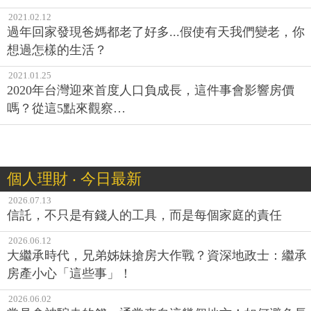
想過怎樣的生活？
2021.01.25
2020年台灣迎來首度人口負成長，這件事會影響房價
嗎？從這5點來觀察…
個人理財 ‧ 今日最新
2026.07.13
信託，不只是有錢人的工具，而是每個家庭的責任
2026.06.12
大繼承時代，兄弟姊妹搶房大作戰？資深地政士：繼承
房產小心「這些事」！
2026.06.02
常見會被騙走的錢，通常來自這幾個地方！如何避免長
輩被詐騙？