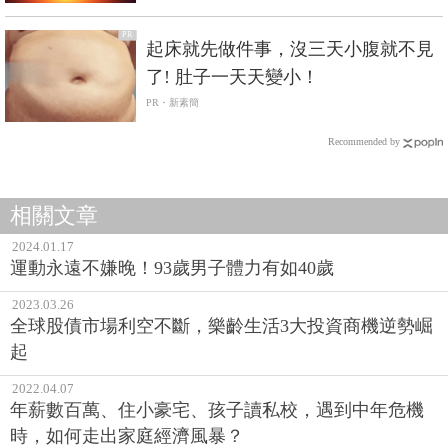
起床就先做件事，沒三天小腹就不見
了! 肚子一天天變小！
PR・新素簡
Recommended by
相關文章
2024.01.17
運動永遠不嫌晚！93歲男子體力有如40歲
2023.03.26
全球股債市場利空不斷，樂齡生活3大投資商機逆勢崛
起
2022.04.07
年薪數百萬、住小豪宅、孩子讀私校，遇到中年危機
時，如何走出家庭經濟風暴？
2021.02.12
過年回家發現爸媽都老了好多...假使有天我們變老，你