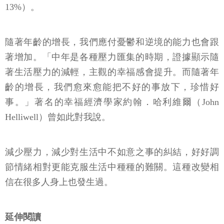
隨著年齡的增長，我們應付憂鬱和逆境的能力也會跟
著增加。「中年是各種壓力匯集的時期，證據顯示隨
著生活壓力的減輕，主觀的幸福感會提升。而隨著年
齡的增長，我們愈來愈能把不好的事放下，珍惜好
事。」著名的幸福經濟學家約翰．哈利維爾（John
Helliwell）曾如此對我說。
減少壓力，減少對生活中不如意之事的糾結，好好調
節情緒相對更能克服生活中種種的難關。這種改變相
信在很多人身上也發生過。
延伸閱讀
壽命愈來愈長，孤獨老也快速成長…「村落運動」讓
年長者互惠互助，繼續活出精采人生