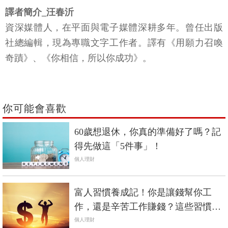
資深媒體人，在平面與電子媒體深耕多年。曾任出版
社總編輯，現為專職文字工作者。譯有《用願力召喚
奇蹟》、《你相信，所以你成功》。
你可能會喜歡
60歲想退休，你真的準備好了嗎？記
得先做這「5件事」！
個人理財
富人習慣養成記！你是讓錢幫你工
作，還是辛苦工作賺錢？這些習慣，
影響你的致富未來
個人理財
PR