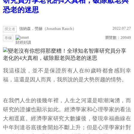
研究員分享老化的4大真相，破除厭老與
恐老的迷思
2022.07.27
強納森．勞赫（Jonathan Rauch）
撰文者
瀏覽數：
20949
專欄
財經好讀
我這樣說，並不是保證所有人在80歲時都會感到幸
福，這還是因人而異，我所說的是大勢所趨的情勢。
在我們人生的後幾年裡，人生之河還是暗潮洶湧，而
研究的證據也顯示如此。經濟學家和心理學家的看法
大相逕庭。經濟學家研究大數據後，發現幸福曲線在
中年到達谷底後會開始不斷上升；但是心理學家針對
個別的人研究，則認為沒有所謂的中年危機。然而如
果從經濟學家研究的是「人生的暗流」，而心理學家