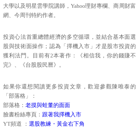
大學以及明星雲學院講師，Yahoo理財專欄、商周財富
網、今周刊特約作者。
投資心法首重總體經濟的多空循環，並結合基本面選
股與技術面操作；認為「擇機入市」才是股市投資的
獲利法門。目前有2本著作：《相信我，你的錢賺不
完》、《台股股民曆》。
如果你還想閱讀更多投資文章，歡迎參觀陳唯泰的
「部落格」：
部落格：
老摸與蛙董的面面
臉書粉絲專頁：
跟著我擇機入市
YT頻道 ：
選股教練・黃金右下角