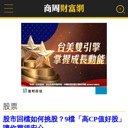
股票
股市回檔如何挑股？9檔「高CP值好股」