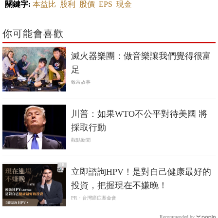
關鍵字:
本益比
股利
股價
EPS
現金
你可能會喜歡
滅火器樂團：做音樂讓我們覺得很富
足
致富故事
川普：如果WTO不公平對待美國 將
採取行動
觀點新聞
PR
立即諮詢HPV！是對自己健康最好的
投資，把握現在不嫌晚！
PR・台灣癌症基金會
Recommended by