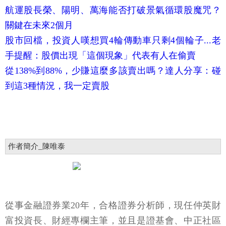
航運股長榮、陽明、萬海能否打破景氣循環股魔咒？
關鍵在未來2個月
股市回檔，投資人嘆想買4輪傳動車只剩4個輪子...老
手提醒：股價出現「這個現象」代表有人在偷賣
從138%到88%，少賺這麼多該賣出嗎？達人分享：碰
到這3種情況，我一定賣股
作者簡介_陳唯泰
從事金融證券業20年，合格證券分析師，現任仲英財
富投資長、財經專欄主筆，並且是證基會、中正社區