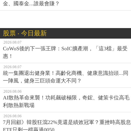
金、國泰金...誰最會賺？
股票 ‧ 今日最新
2026.08.07
CoWoS後的下一張王牌：SoIC擴產潮，「這3檔」最受
惠！
2026.08.07
統一集團退出健身業！高齡化商機、健康意識抬頭...同
一陣風，健身三巨頭命運大不同？
2026.08.06
AI散熱革命來襲！功耗飆破極限，奇鋐、健策卡位高毛
利散熱新戰場
2026.08.06
7月回顧》韓股狂瀉22%竟還是績效冠軍？重挫時高股息
ETF只剩一檔贏過0050