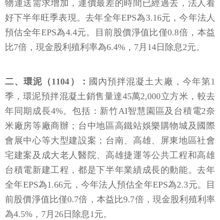
物運送需求增加，運價最差的時間已經過去，法人看
好下半年旺季表現。去年全年EPS為3.16元，今年法人
預估全年EPS為4.4元。目前股價淨值比僅0.8倍，本益
比7倍，現金股利殖利率為6.4%，7月14日除息2元。
二、環泥（1104）：
國內預拌混凝土大廠，今年第1
季，環泥預拌混凝土銷售量達45萬2,000立方米，較去
年同期成長4%。包括：新竹AI智慧園區及台積電2奈
米廠房等廠商辦；台中地區高鐵站娛樂購物城及國際
會展中心等大型建設案；台南、高雄、屏東地區社會
宅建案及成大老人醫院、高雄捷運等公共工程和高雄
台積電新建工程，都是下半年業績成長的動能。去年
全年EPS為1.66元，今年法人預估全年EPS為2.3元。目
前股價淨值比僅0.7倍，本益比9.7倍，現金股利殖利率
為4.5%，7月26日除息1元。