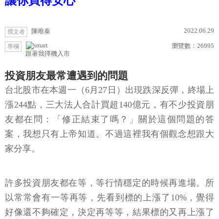
讓你買得安心
2022.06.29
陳唯泰
撰文者
瀏覽數：
26995
專欄
跟著我擇機入市
投資朋友最常遭遇到的問題
台北股市在本週一（6月27日）出現跌深反彈，終場上
漲244點，三大法人合計買超140億元，有不少投資朋
友都在問：「修正結束了嗎？」關於這個問題的答
案，我想只有上帝知道。不過這裡我有個觀念想跟大
家分享。
許多投資朋友都在等，等行情穩定的時候再進場。所
以常常會有一等再等，先看到標的上漲了10%，覺得
好像還不夠確定，決定再等等，結果標的又再上漲了