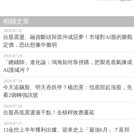
相關文章
2026.07.31
台股震盪、融資斷頭與當沖成惡夢！市場對AI股的樂觀
定價，恐比想像中脆弱
2026.07.29
「總鋪師」進化論：鴻海如何靠併購，把製造底氣煉成
AI護城河？
2026.07.24
今天追飆股、明天吞跌停？楊忠憲：找底部起漲股，先
看2個轉強訊號
2026.07.20
台股高低震盪逾千點！去槓桿效應蔓延
2026.07.17
13金控上半年獲利出爐、迎來史上「最強6月」？富邦