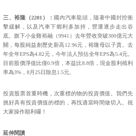
三、裕隆（2201）：
國內汽車龍頭，隨著中國封控衝
擊緩解，以及汽車下鄉利多加持，營運逐步走出谷
底。旗下小金雞裕融（9941）去年營收突破300億元大
關，每股純益創歷史新高12.96元，裕隆母以子貴。去
年全年EPS為4.82元，今年法人預估全年EPS為5.4元。
目前股價淨值比僅0.9倍，本益比8.8倍，現金股利殖利
率為3%，8月25日除息1.5元。
投資股票首重時機，次重標的物的投資價值。我們先
挑好具有投資價值的標的，再找適當時間做切入。祝
大家操作順利囉！
延伸閱讀