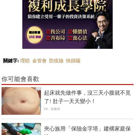
關鍵字:
理賠
金管會
防疫險
快篩陽
你可能會喜歡
PR
起床就先做件事，沒三天小腹就不見
了! 肚子一天天變小！
PR・新素簡
夾心族用「保險金字塔」建構家庭保