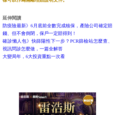
樣可以作為隔離理賠證明文件。
延伸閱讀
防疫險最新》6月底前全數完成核保，產險公司確定賠
錢、但不會倒閉，保戶一定賠得到！
確診懶人包》快篩陽性下一步？PCR篩檢站怎麼查、
視訊問診怎麼做，一篇全解答
大變局年，6大投資重點一次看