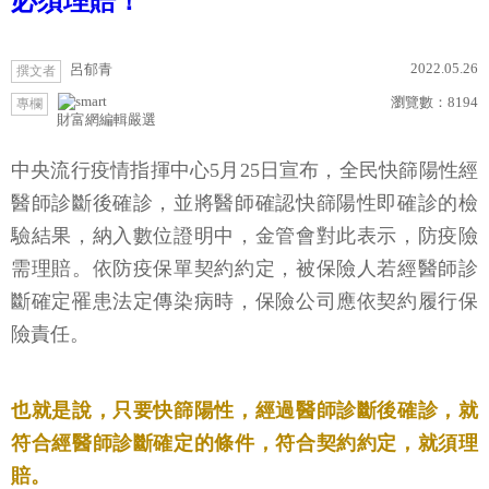
必須理賠！
2022.05.26
呂郁青
撰文者
瀏覽數：
8194
專欄
財富網編輯嚴選
中央流行疫情指揮中心5月25日宣布，全民快篩陽性經
醫師診斷後確診，並將醫師確認快篩陽性即確診的檢
驗結果，納入數位證明中，金管會對此表示，防疫險
需理賠。依防疫保單契約約定，被保險人若經醫師診
斷確定罹患法定傳染病時，保險公司應依契約履行保
險責任。
也就是說，只要快篩陽性，經過醫師診斷後確診，就
符合經醫師診斷確定的條件，符合契約約定，就須理
賠。