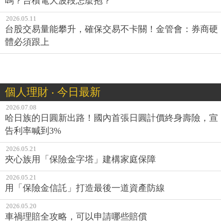
嗎？台積電大波段怎麼抱？
2026.05.11
台股交易量能攀升，確保交易不卡關！金管會：券商硬
體必須跟上
個人理財 ‧ 今日最新
2026.07.08
哈日族的日圓新出路！國內首張日圓計價終身壽險，宣
告利率喊到3%
2026.05.21
夾心族用「保險金字塔」建構家庭保障
2026.05.21
用「保險金信託」打造最後一道資產防線
2026.05.20
車禍理賠全攻略，可以申請哪些賠償