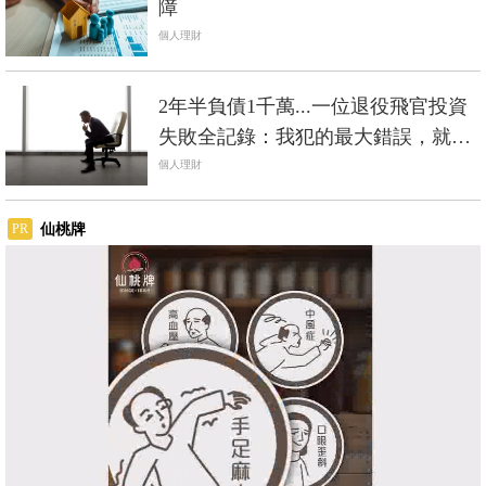
障
個人理財
2年半負債1千萬...一位退役飛官投資
失敗全記錄：我犯的最大錯誤，就是
「急」
個人理財
仙桃牌
PR