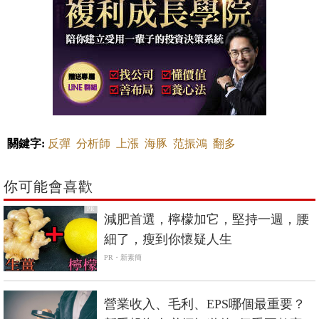
關鍵字:
反彈
分析師
上漲
海豚
范振鴻
翻多
你可能會喜歡
PR
減肥首選，檸檬加它，堅持一週，腰
細了，瘦到你懷疑人生
PR・新素簡
營業收入、毛利、EPS哪個最重要？