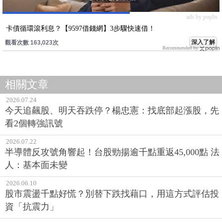
ads by popIn
卡債循環滾利息？【9597借錢網】3步驟快速借！
深入了解
觀看次數 163,023次
Recommended by
相關文章
2026.07.24
今天追飆股、明天吞跌停？楊忠憲：找底部起漲股，先
看2個轉強訊號
2026.07.22
半導體反攻號角響起！台股勁揚逾千點重返45,000點 法
人：基本面未變
2026.06.10
股市震盪千點好慌？別替下跌找藉口，用這方式評估投
資「抗震力」