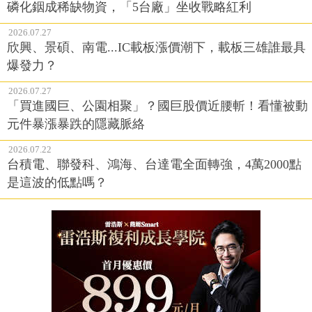
磷化銦成稀缺物資，「5台廠」坐收戰略紅利
2026.07.27
欣興、景碩、南電...IC載板漲價潮下，載板三雄誰最具
爆發力？
2026.07.27
「買進國巨、公園相聚」？國巨股價近腰斬！看懂被動
元件暴漲暴跌的隱藏脈絡
2026.07.22
台積電、聯發科、鴻海、台達電全面轉強，4萬2000點
是這波的低點嗎？