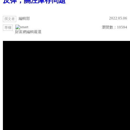
反彈，關注庫存問題
2022.05.06
編輯部
撰文者
瀏覽數：
10594
專欄
財富網編輯嚴選