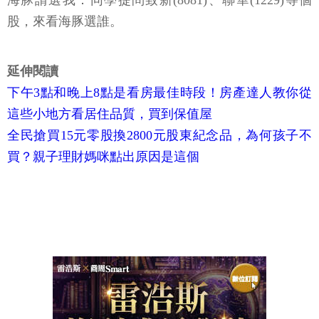
海豚請選我：同學提問致新(8081)、聯華(1229)等個
股，來看海豚選誰。
延伸閱讀
下午3點和晚上8點是看房最佳時段！房產達人教你從
這些小地方看居住品質，買到保值屋
全民搶買15元零股換2800元股東紀念品，為何孩子不
買？親子理財媽咪點出原因是這個