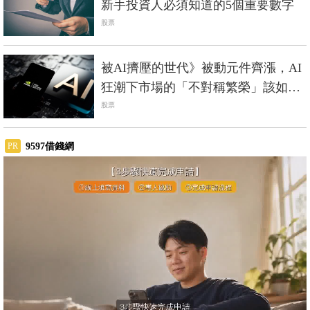
新手投資人必須知道的5個重要數字
股票
被AI擠壓的世代》被動元件齊漲，AI
狂潮下市場的「不對稱繁榮」該如何
解讀？
股票
9597借錢網
PR