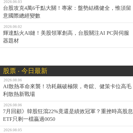
2026.06.03
台股攻克4萬6千點大關！專家：盤勢結構健全，惟須留
意國際總經變數
2026.06.02
輝達點火AI鏈！美股領軍創高，台股關注AI PC與伺服
器題材
股票 ‧ 今日最新
2026.08.06
AI散熱革命來襲！功耗飆破極限，奇鋐、健策卡位高毛
利散熱新戰場
2026.08.06
7月回顧》韓股狂瀉22%竟還是績效冠軍？重挫時高股息
ETF只剩一檔贏過0050
2026.08.05