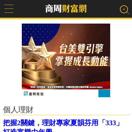
個人理財
把握2關鍵，理財專家夏韻芬用「333」