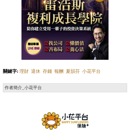
關鍵字:
理財
退休
存錢
報酬
夏韻芬
小花平台
作者簡介_小花平台