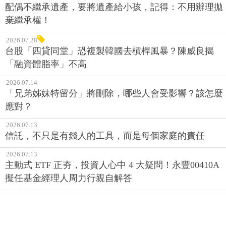
配偶不繼承遺產，要將遺產給小孩，記得：不用辦理拋
棄繼承權！
2026.07.28
台股「四貸同堂」恐複製韓國去槓桿風暴？陳威良揭
「融資體脂率」不高
2026.07.14
「兄弟姊妹特留分」將刪除，哪些人會受影響？該怎麼
應對？
2026.07.13
信託，不只是有錢人的工具，而是每個家庭的責任
2026.07.13
主動式 ETF 正夯，投資人心中 4 大疑問！永豐00410A
擬任基金經理人周力行親自解答