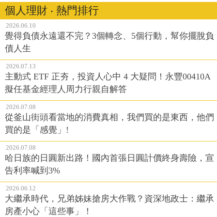
個人理財 ‧ 熱門排行
2026.06.10
覺得負債永遠還不完？3個轉念、5個行動，幫你擺脫負
債人生
2026.07.13
主動式 ETF 正夯，投資人心中 4 大疑問！永豐00410A
擬任基金經理人周力行親自解答
2026.07.08
從釜山街頭看當地的消費真相，我們買的是東西，他們
買的是「感覺」!
2026.07.08
哈日族的日圓新出路！國內首張日圓計價終身壽險，宣
告利率喊到3%
2026.06.12
大繼承時代，兄弟姊妹搶房大作戰？資深地政士：繼承
房產小心「這些事」！