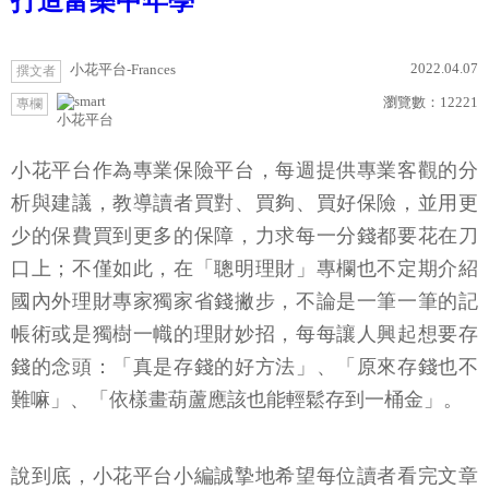
打造富樂中年學
2022.04.07
小花平台-Frances
撰文者
瀏覽數：
12221
專欄
小花平台
小花平台作為專業保險平台，每週提供專業客觀的分
析與建議，教導讀者買對、買夠、買好保險，並用更
少的保費買到更多的保障，力求每一分錢都要花在刀
口上；不僅如此，在「聰明理財」專欄也不定期介紹
國內外理財專家獨家省錢撇步，不論是一筆一筆的記
帳術或是獨樹一幟的理財妙招，每每讓人興起想要存
錢的念頭：「真是存錢的好方法」、「原來存錢也不
難嘛」、「依樣畫葫蘆應該也能輕鬆存到一桶金」。
說到底，小花平台小編誠摯地希望每位讀者看完文章