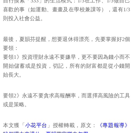
自行摸索「333」的生活模式：1/3在工作、1/3做自己
喜歡的事（如運動、畫畫及在學校兼課等），還有1/3
則投入社會公益。
最後，夏韻芬提醒，想要退休得漂亮，先要掌握好2個
要領：
要領1》投資理財永遠不要嫌早，更不要因為錢小而不
開始儲蓄或是投資，切記，所有的財富都是從小錢開
始長大。
要領2》永遠不要貪求高報酬率，而選擇高風險的工具
或是策略。
本文獲「
小花平台
」授權轉載，原文：
《專題報導》