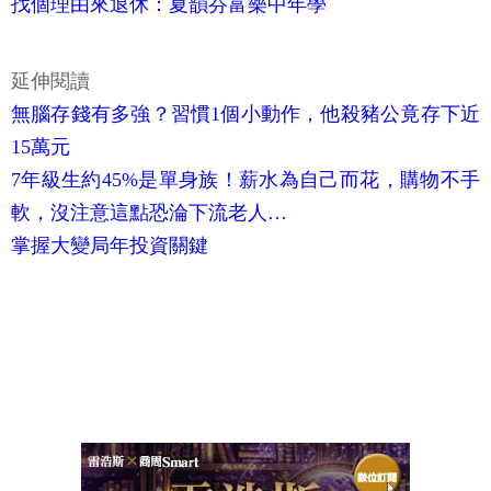
找個理由來退休：夏韻芬富樂中年學
延伸閱讀
無腦存錢有多強？習慣1個小動作，他殺豬公竟存下近
15萬元
7年級生約45%是單身族！薪水為自己而花，購物不手
軟，沒注意這點恐淪下流老人…
掌握大變局年投資關鍵