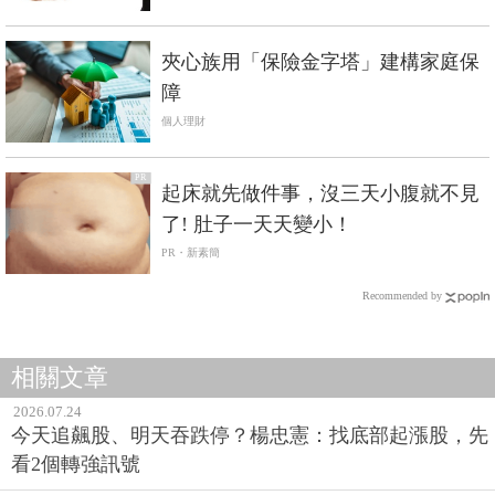
夾心族用「保險金字塔」建構家庭保
障
個人理財
PR
起床就先做件事，沒三天小腹就不見
了! 肚子一天天變小！
PR・新素簡
Recommended by
相關文章
2026.07.24
今天追飆股、明天吞跌停？楊忠憲：找底部起漲股，先
看2個轉強訊號