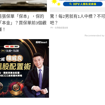
這張保單「保本」，保的
驚！每2男就有1人中標？不
「本金」？買保單前3個觀
吧？
PR・台灣癌症基金會
懂！
Recommended by