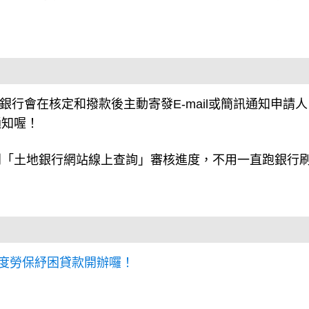
地銀行會在核定和撥款後主動寄發E-mail或簡訊通知申請
通知喔！
到「土地銀行網站線上查詢」審核進度，不用一直跑銀行
年度勞保紓困貸款開辦囉！
月光族嗎？3個立馬存到錢的方法，馬上學起來！