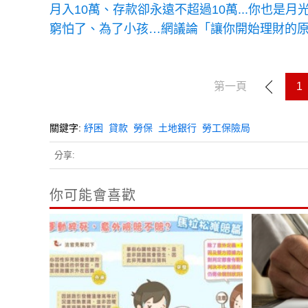
窮怕了、為了小孩…網議論「讓你開始理財的
第一頁
1
關鍵字:
紓困
貸款
勞保
土地銀行
勞工保險局
分享:
你可能會喜歡