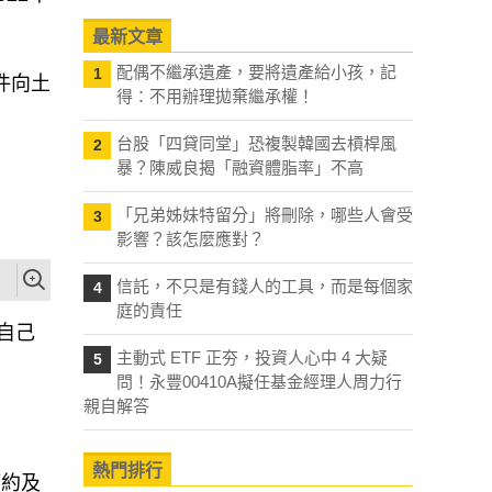
最新文章
件向土
配偶不繼承遺產，要將遺產給小孩，記
1
得：不用辦理拋棄繼承權！
台股「四貸同堂」恐複製韓國去槓桿風
2
暴？陳威良揭「融資體脂率」不高
「兄弟姊妹特留分」將刪除，哪些人會受
3
影響？該怎麼應對？
信託，不只是有錢人的工具，而是每個家
4
自己
庭的責任
主動式 ETF 正夯，投資人心中 4 大疑
5
問！永豐00410A擬任基金經理人周力行
親自解答
簽約及
熱門排行