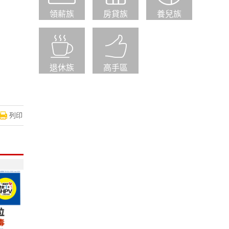
領薪族
房貸族
養兒族
退休族
高手區
列印