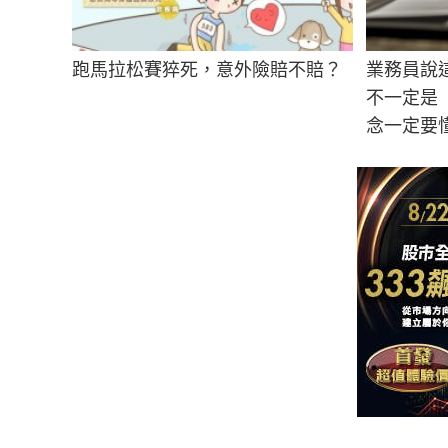
跑馬拉松賽猝死，意外險賠不賠？
業務員說
不一定是
念一定要