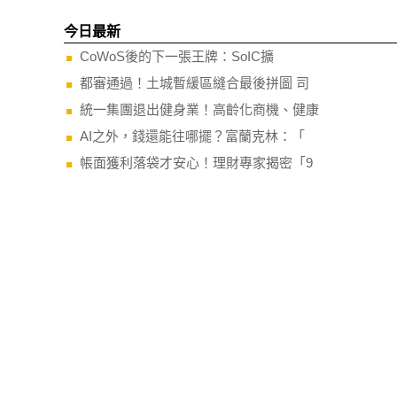
今日最新
CoWoS後的下一張王牌：SoIC擴
都審通過！土城暫緩區縫合最後拼圖 司
統一集團退出健身業！高齡化商機、健康
AI之外，錢還能往哪擺？富蘭克林：「
帳面獲利落袋才安心！理財專家揭密「9