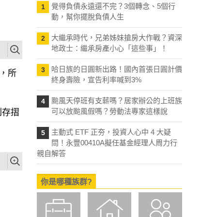
覺得負債永遠還不完？3個轉念、5個行
1
動，幫你擺脫負債人生
大繼承時代，兄弟姊妹搶房大作戰？資深
2
地政士：繼承房產小心「這些事」！
人，所
哈日族的日圓新出路！國內首張日圓計價
3
終身壽險，宣告利率喊到3%
刷存摺
颱風天停班有支薪嗎？居家辦公的上班族
4
可以放颱風假嗎？勞動法專家這樣說
主動式 ETF 正夯，投資人心中 4 大疑
5
問！永豐00410A擬任基金經理人周力行
親自解答
你是哪種族群?