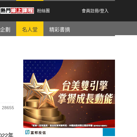
粉絲團
會員註冊
/
登入
企劃
名人堂
精彩書摘
28655
22年