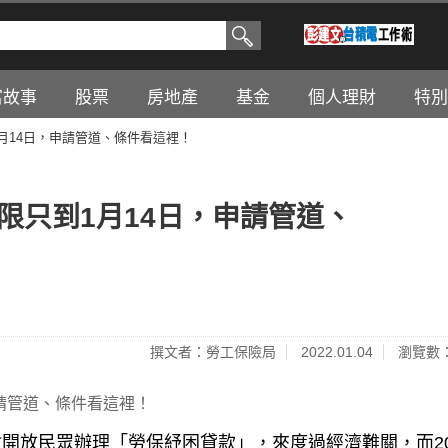
富故事
股票
房地產
基金
個人理財
特別
1月14日，申請管道、條件看這裡！
期限只到1月14日，申請管道、
撰文者：勞工保險局
2022.01.04
瀏覽數：
開放民眾辦理「勞保紓困貸款」，來度過經濟難關，而20
開放申辦囉！